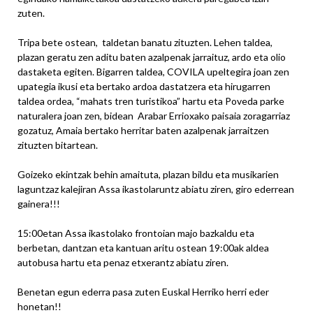
zuten.
Tripa bete ostean, taldetan banatu zituzten. Lehen taldea,
plazan geratu zen aditu baten azalpenak jarraituz, ardo eta olio
dastaketa egiten. Bigarren taldea, COVILA upeltegira joan zen
upategia ikusi eta bertako ardoa dastatzera eta hirugarren
taldea ordea, “mahats tren turistikoa” hartu eta Poveda parke
naturalera joan zen, bidean Arabar Errioxako paisaia zoragarriaz
gozatuz, Amaia bertako herritar baten azalpenak jarraitzen
zituzten bitartean.
Goizeko ekintzak behin amaituta, plazan bildu eta musikarien
laguntzaz kalejiran Assa ikastolaruntz abiatu ziren, giro ederrean
gainera!!!
15:00etan Assa ikastolako frontoian majo bazkaldu eta
berbetan, dantzan eta kantuan aritu ostean 19:00ak aldea
autobusa hartu eta penaz etxerantz abiatu ziren.
Benetan egun ederra pasa zuten Euskal Herriko herri eder
honetan!!