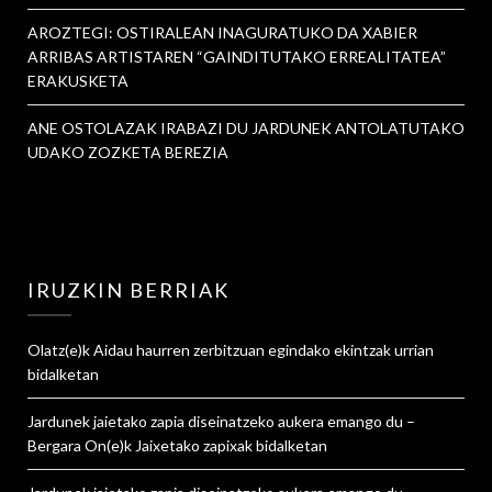
AROZTEGI: OSTIRALEAN INAGURATUKO DA XABIER
ARRIBAS ARTISTAREN “GAINDITUTAKO ERREALITATEA”
ERAKUSKETA
ANE OSTOLAZAK IRABAZI DU JARDUNEK ANTOLATUTAKO
UDAKO ZOZKETA BEREZIA
IRUZKIN BERRIAK
Olatz
(e)k
Aidau haurren zerbitzuan egindako ekintzak urrian
bidalketan
Jardunek jaietako zapia diseinatzeko aukera emango du –
Bergara On
(e)k
Jaixetako zapixak
bidalketan