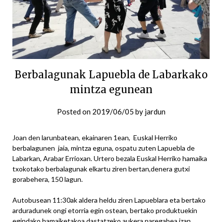
Berbalagunak Lapuebla de Labarkako
mintza egunean
Posted on
2019/06/05
by
jardun
Joan den larunbatean, ekainaren 1ean, Euskal Herriko
berbalagunen jaia, mintza eguna, ospatu zuten Lapuebla de
Labarkan, Arabar Errioxan. Urtero bezala Euskal Herriko hamaika
txokotako berbalagunak elkartu ziren bertan,denera gutxi
gorabehera, 150 lagun.
Autobusean 11:30ak aldera heldu ziren Lapueblara eta bertako
arduradunek ongi etorria egin ostean, bertako produktuekin
egindako hamaiketakoa dastatzeko aukera paregabea izan