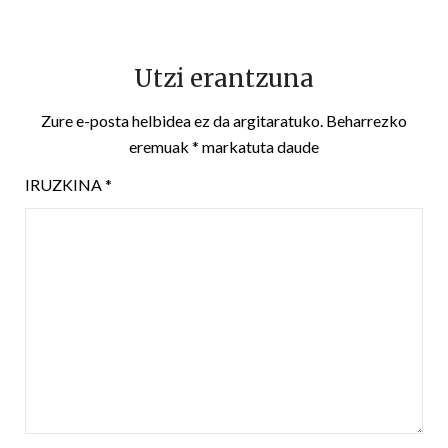
Utzi erantzuna
Zure e-posta helbidea ez da argitaratuko.
Beharrezko
eremuak
*
markatuta daude
IRUZKINA
*