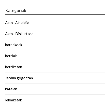
Kategoriak
Aktak Aisialdia
Aktak Diskurtsoa
barnekoak
berriak
berriketan
Jardun gogoetan
kataian
lehiaketak