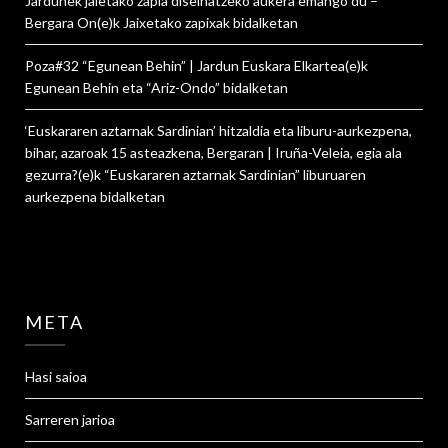
Jardunek jaietako zapia diseinatzeko aukera emango du –
Bergara On
(e)k
Jaixetako zapixak
bidalketan
Poza#32 “Egunean Behin” | Jardun Euskara Elkartea
(e)k
Egunean Behin eta “Ariz-Ondo”
bidalketan
‘Euskararen aztarnak Sardinian’ hitzaldia eta liburu-aurkezpena,
bihar, azaroak 15 asteazkena, Bergaran | Iruña-Veleia, egia ala
gezurra?
(e)k
“Euskararen aztarnak Sardinian” liburuaren
aurkezpena
bidalketan
META
Hasi saioa
Sarreren jarioa