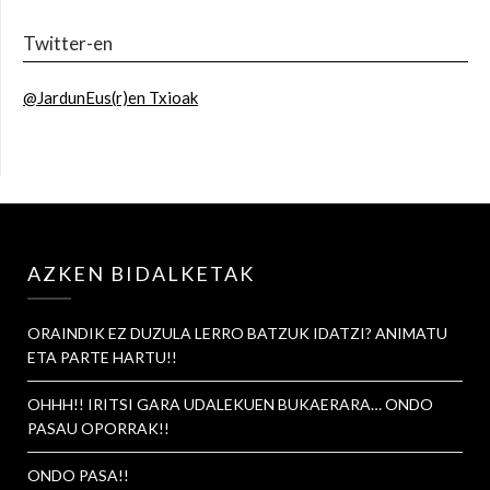
Twitter-en
@JardunEus(r)en Txioak
AZKEN BIDALKETAK
ORAINDIK EZ DUZULA LERRO BATZUK IDATZI? ANIMATU
ETA PARTE HARTU!!
OHHH!! IRITSI GARA UDALEKUEN BUKAERARA… ONDO
PASAU OPORRAK!!
ONDO PASA!!