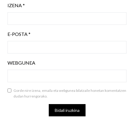
IZENA
*
E-POSTA
*
WEBGUNEA
Gorde nire izena, emaila eta webgunea bilatzaile honetan komentatzen
dudan hurrengorako.