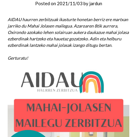
Posted on
2021/11/03
by
jardun
AIDAU haurren zerbitzuak ikasturte honetan berriz ere martxan
jarriko du Mahai Jolasen mailegua. Azaroaren 8tik aurrera,
Oxirondo azokako lehen solairuan aukera daukazue mahai jolasa
ezberdinak hartzeko eta hauetaz gozatzeko. Adin eta helburu
ezberdinak lantzeko mahai jolasak izango ditugu bertan.
Gerturatu!