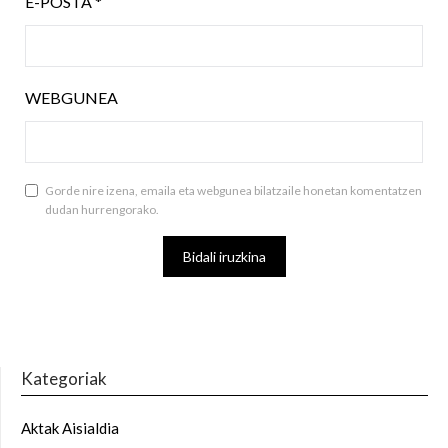
E-POSTA
*
WEBGUNEA
Gorde nire izena, emaila eta webgunea bilatzaile honetan komentatzen
dudan hurrengorako.
Kategoriak
Aktak Aisialdia