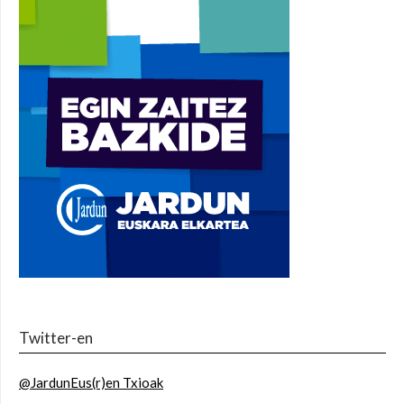
Twitter-en
@JardunEus(r)en Txioak