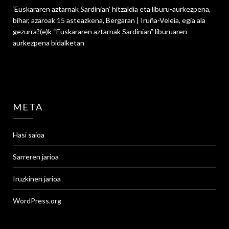
‘Euskararen aztarnak Sardinian’ hitzaldia eta liburu-aurkezpena,
bihar, azaroak 15 asteazkena, Bergaran | Iruña-Veleia, egia ala
gezurra?
(e)k
“Euskararen aztarnak Sardinian” liburuaren
aurkezpena
bidalketan
META
Hasi saioa
Sarreren jarioa
Iruzkinen jarioa
WordPress.org