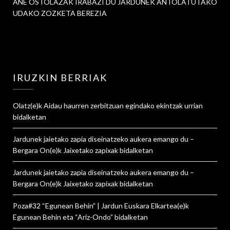
ANE OSTOLAZAK IRABAZI DU JARDUNEK ANTOLATUTAKO
UDAKO ZOZKETA BEREZIA
IRUZKIN BERRIAK
Olatz
(e)k
Aidau haurren zerbitzuan egindako ekintzak urrian
bidalketan
Jardunek jaietako zapia diseinatzeko aukera emango du –
Bergara On
(e)k
Jaixetako zapixak
bidalketan
Jardunek jaietako zapia diseinatzeko aukera emango du –
Bergara On
(e)k
Jaixetako zapixak
bidalketan
Poza#32 “Egunean Behin” | Jardun Euskara Elkartea
(e)k
Egunean Behin eta “Ariz-Ondo”
bidalketan