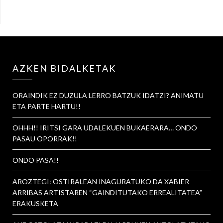
AZKEN BIDALKETAK
ORAINDIK EZ DUZULA LERRO BATZUK IDATZI? ANIMATU
ETA PARTE HARTU!!
OHHH!! IRITSI GARA UDALEKUEN BUKAERARA… ONDO
PASAU OPORRAK!!
ONDO PASA!!
AROZTEGI: OSTIRALEAN INAGURATUKO DA XABIER
ARRIBAS ARTISTAREN “GAINDITUTAKO ERREALITATEA”
ERAKUSKETA