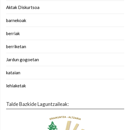
Aktak Diskurtsoa
barnekoak
berriak
berriketan
Jardun gogoetan
kataian
lehiaketak
Talde Bazkide Laguntzaileak: