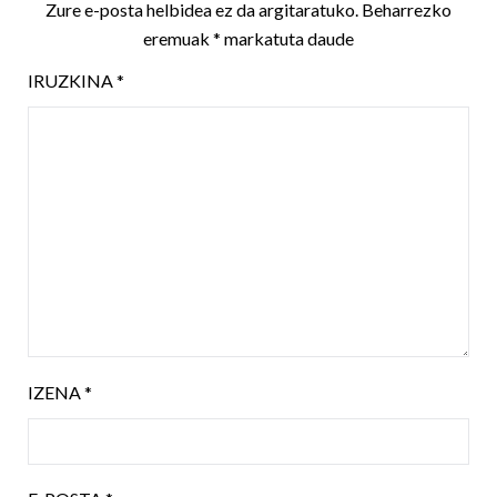
Zure e-posta helbidea ez da argitaratuko.
Beharrezko
eremuak
*
markatuta daude
IRUZKINA
*
IZENA
*