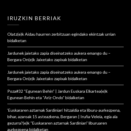
IRUZKIN BERRIAK
Olatz
(e)k
Aidau haurren zerbitzuan egindako ekintzak urrian
bidalketan
Jardunek jaietako zapia diseinatzeko aukera emango du –
Bergara On
(e)k
Jaixetako zapixak
bidalketan
Jardunek jaietako zapia diseinatzeko aukera emango du –
Bergara On
(e)k
Jaixetako zapixak
bidalketan
Poza#32 “Egunean Behin” | Jardun Euskara Elkartea
(e)k
Egunean Behin eta “Ariz-Ondo”
bidalketan
‘Euskararen aztarnak Sardinian’ hitzaldia eta liburu-aurkezpena,
bihar, azaroak 15 asteazkena, Bergaran | Iruña-Veleia, egia ala
gezurra?
(e)k
“Euskararen aztarnak Sardinian” liburuaren
aurkezpena
bidalketan