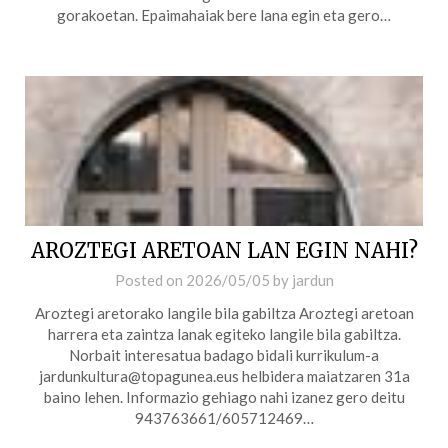
gorakoetan. Epaimahaiak bere lana egin eta gero…
AROZTEGI ARETOAN LAN EGIN NAHI?
Posted on
2026/05/05
by
jardun
Aroztegi aretorako langile bila gabiltza Aroztegi aretoan
harrera eta zaintza lanak egiteko langile bila gabiltza.
Norbait interesatua badago bidali kurrikulum-a
jardunkultura@topagunea.eus helbidera maiatzaren 31a
baino lehen. Informazio gehiago nahi izanez gero deitu
943763661/605712469…