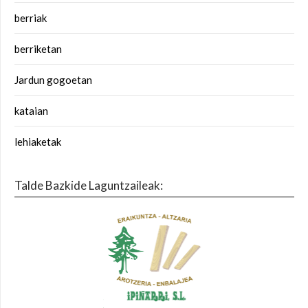
berriak
berriketan
Jardun gogoetan
kataian
lehiaketak
Talde Bazkide Laguntzaileak: