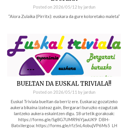
Posted on
2026/05/12
by
jardun
“Aiora Zulaika (Pirritx): euskara da gure koloretako maleta”
BUELTAN DA EUSKAL TRIVIALA!!
Posted on
2026/05/11
by
jardun
Euskal Triviala bueltan da berriz ere. Euskaraz gozatzeko
aukera bikaina izateaz gain, Bergarari buruzko ezagutzak
lantzeko aukera eskaintzen digu. 18 urtetik gorakoak:
https://forms.gle/Sg8G7UMR96YjauUK9 DBH-
Batxilergoa: https://forms.gle/rfz5nL4obujVP6Ms5 LH