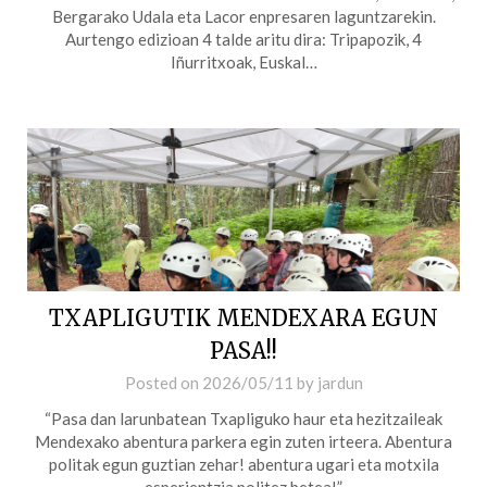
Bergarako Udala eta Lacor enpresaren laguntzarekin.
Aurtengo edizioan 4 talde aritu dira: Tripapozik, 4
Iñurritxoak, Euskal…
TXAPLIGUTIK MENDEXARA EGUN
PASA!!
Posted on
2026/05/11
by
jardun
“Pasa dan larunbatean Txapliguko haur eta hezitzaileak
Mendexako abentura parkera egin zuten irteera. Abentura
politak egun guztian zehar! abentura ugari eta motxila