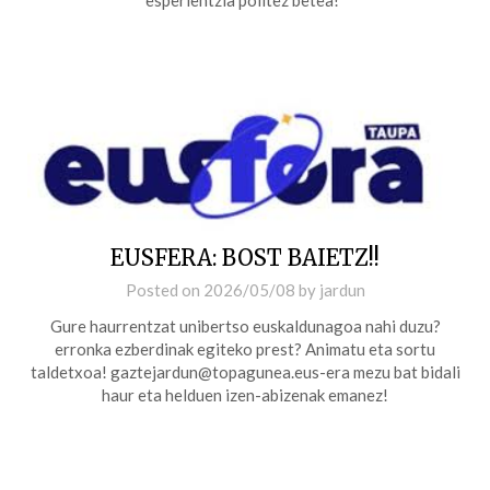
esperientzia politez betea!”
EUSFERA: BOST BAIETZ!!
Posted on
2026/05/08
by
jardun
Gure haurrentzat unibertso euskaldunagoa nahi duzu?
erronka ezberdinak egiteko prest? Animatu eta sortu
taldetxoa! gaztejardun@topagunea.eus-era mezu bat bidali
haur eta helduen izen-abizenak emanez!