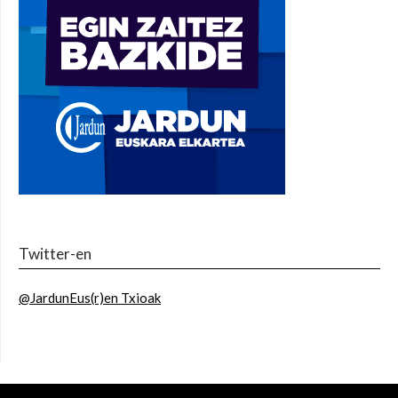
Twitter-en
@JardunEus(r)en Txioak