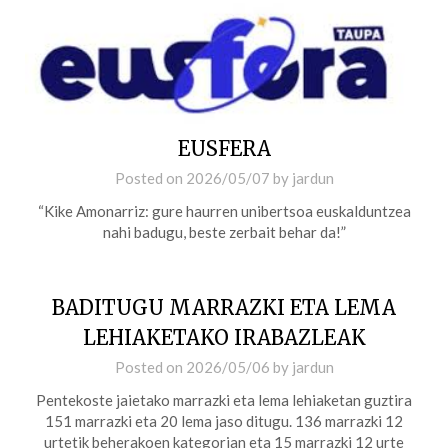
EUSFERA
Posted on
2026/05/07
by
jardun
“Kike Amonarriz: gure haurren unibertsoa euskalduntzea
nahi badugu, beste zerbait behar da!”
BADITUGU MARRAZKI ETA LEMA
LEHIAKETAKO IRABAZLEAK
Posted on
2026/05/06
by
jardun
Pentekoste jaietako marrazki eta lema lehiaketan guztira
151 marrazki eta 20 lema jaso ditugu. 136 marrazki 12
urtetik beherakoen kategorian eta 15 marrazki 12 urte