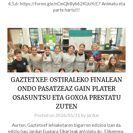
4,5,6: https://forms.gle/nCmQbByb62KUuYcE7 Animatu eta
parte hartu!!!
GAZTETXEF: OSTIRALEKO FINALEAN
ONDO PASATZEAZ GAIN PLATER
OSASUNTSU ETA GOXOA PRESTATU
ZUTEN
Posted on
2026/05/11
by
jardun
Aurten, Gaztetxef lehiaketaren bigarren edizioa izan da.
edizio hau Jardun Euskara Elkarteak antolatu du , Elikaenea,