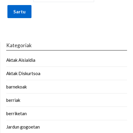
Kategoriak
Aktak Aisialdia
Aktak Diskurtsoa
barnekoak
berriak
berriketan
Jardun gogoetan