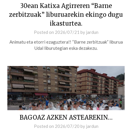
30ean Katixa Agirreren “Barne
zerbitzuak” liburuarekin ekingo dugu
ikasturtea.
Posted on
2026/07/21
by
jardun
Animatu eta etorri ezaguztera!! “Barne zerbitzuak” liburua
Udal liburutegian eska dezakezu.
BAGOAZ AZKEN ASTEAREKIN…
Posted on
2026/07/20
by
jardun