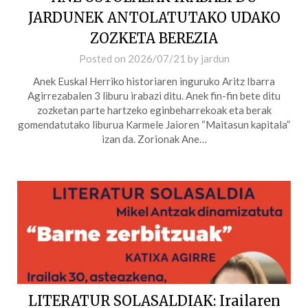
JARDUNEK ANTOLATUTAKO UDAKO
ZOZKETA BEREZIA
Posted on
2026/07/21
by
jardun
Anek Euskal Herriko historiaren inguruko Aritz Ibarra
Agirrezabalen 3 liburu irabazi ditu. Anek fin-fin bete ditu
zozketan parte hartzeko eginbeharrekoak eta berak
gomendatutako liburua Karmele Jaioren “Maitasun kapitala”
izan da. Zorionak Ane…
LITERATUR SOLASALDIAK: Irailaren