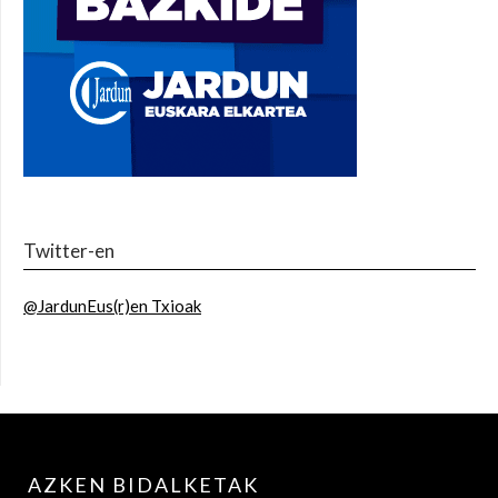
Twitter-en
@JardunEus(r)en Txioak
AZKEN BIDALKETAK