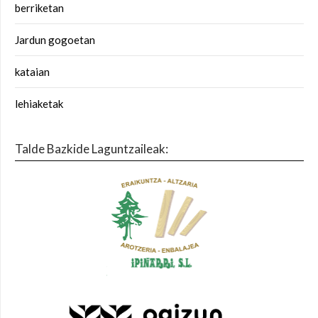
berriketan
Jardun gogoetan
kataian
lehiaketak
Talde Bazkide Laguntzaileak: