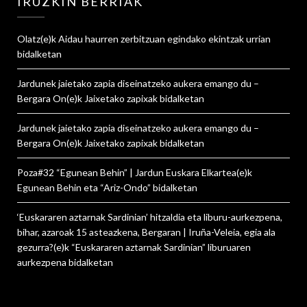
IRUZKIN BERRIAK
Olatz
(e)k
Aidau haurren zerbitzuan egindako ekintzak urrian
bidalketan
Jardunek jaietako zapia diseinatzeko aukera emango du –
Bergara On
(e)k
Jaixetako zapixak
bidalketan
Jardunek jaietako zapia diseinatzeko aukera emango du –
Bergara On
(e)k
Jaixetako zapixak
bidalketan
Poza#32 “Egunean Behin” | Jardun Euskara Elkartea
(e)k
Egunean Behin eta “Ariz-Ondo”
bidalketan
‘Euskararen aztarnak Sardinian’ hitzaldia eta liburu-aurkezpena,
bihar, azaroak 15 asteazkena, Bergaran | Iruña-Veleia, egia ala
gezurra?
(e)k
“Euskararen aztarnak Sardinian” liburuaren
aurkezpena
bidalketan