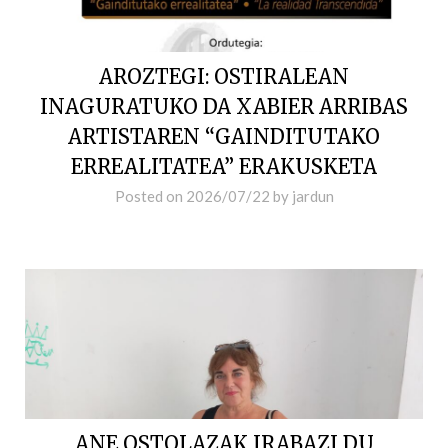
AROZTEGI: OSTIRALEAN
INAGURATUKO DA XABIER ARRIBAS
ARTISTAREN “GAINDITUTAKO
ERREALITATEA” ERAKUSKETA
Posted on
2026/07/22
by
jardun
ANE OSTOLAZAK IRABAZI DU