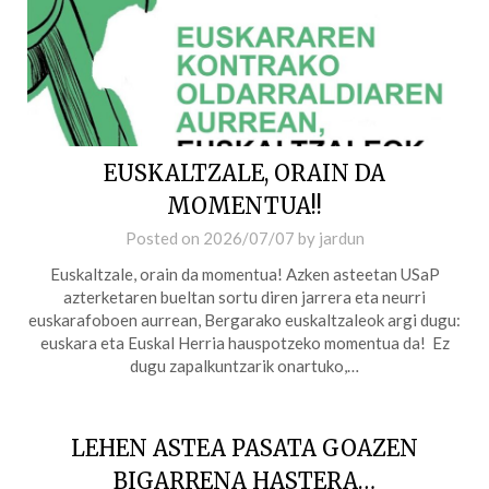
EUSKALTZALE, ORAIN DA
MOMENTUA!!
Posted on
2026/07/07
by
jardun
Euskaltzale, orain da momentua! Azken asteetan USaP
azterketaren bueltan sortu diren jarrera eta neurri
euskarafoboen aurrean, Bergarako euskaltzaleok argi dugu:
euskara eta Euskal Herria hauspotzeko momentua da! ️️️ Ez
dugu zapalkuntzarik onartuko,…
LEHEN ASTEA PASATA GOAZEN
BIGARRENA HASTERA…