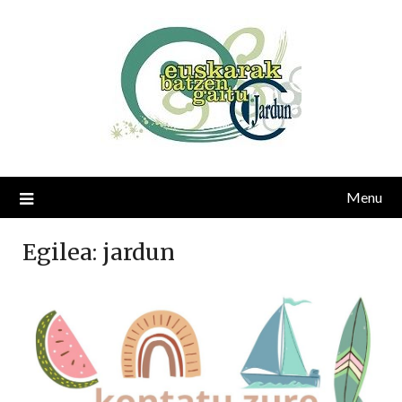
Skip
to
content
Menu
Egilea:
jardun