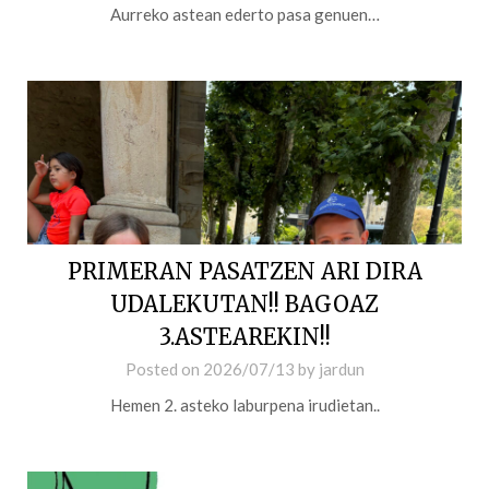
Aurreko astean ederto pasa genuen…
PRIMERAN PASATZEN ARI DIRA
UDALEKUTAN!! BAGOAZ
3.ASTEAREKIN!!
Posted on
2026/07/13
by
jardun
Hemen 2. asteko laburpena irudietan..