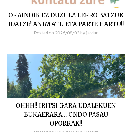
ORAINDIK EZ DUZULA LERRO BATZUK
IDATZI? ANIMATU ETA PARTE HARTU!!
Posted on
2026/08/03
by
jardun
OHHH!! IRITSI GARA UDALEKUEN
BUKAERARA… ONDO PASAU
OPORRAK!!