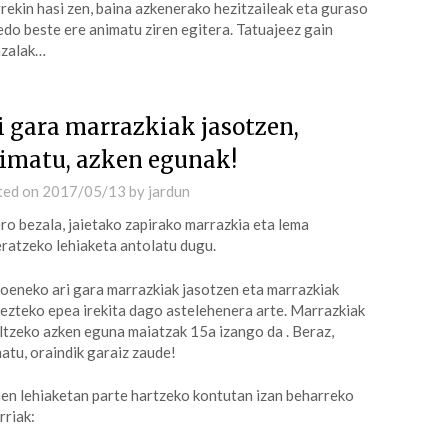
rekin hasi zen, baina azkenerako hezitzaileak eta guraso
edo beste ere animatu ziren egitera. Tatuajeez gain
azalak…
i gara marrazkiak jasotzen,
imatu, azken egunak!
ted on
2017/05/13
by
jardun
ro bezala, jaietako zapirako marrazkia eta lema
ratzeko lehiaketa antolatu dugu.
eneko ari gara marrazkiak jasotzen eta marrazkiak
ezteko epea irekita dago astelehenera arte. Marrazkiak
ltzeko azken eguna maiatzak 15a izango da . Beraz,
atu, oraindik garaiz zaude!
n lehiaketan parte hartzeko kontutan izan beharreko
rriak: