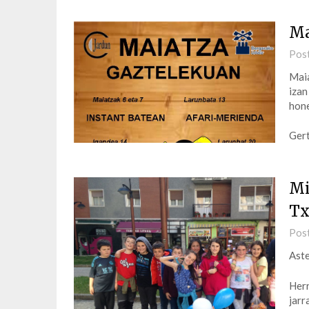
Ma
Pos
Maia
izan
hon
Gert
Mi
Tx
Pos
Aste
Herr
jarr