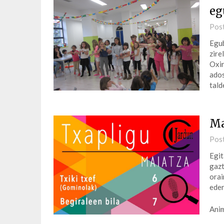
eg
Pos
Egub
zire
Oxir
ados
tald
Ma
Pos
Egit
gazt
orai
eder
Anim