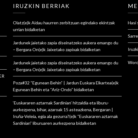
IRUZKIN BERRIAK
ME
Olatz
(e)k
Aidau haurren zerbitzuan egindako ekintzak
Hasi 
urrian
bidalketan
Sarre
Jardunek jaietako zapia diseinatzeko aukera emango du
Iruzk
– Bergara On
(e)k
Jaixetako zapixak
bidalketan
Word
Jardunek jaietako zapia diseinatzeko aukera emango du
– Bergara On
(e)k
Jaixetako zapixak
bidalketan
ER
Poza#32 “Egunean Behin” | Jardun Euskara Elkartea
(e)k
Egunean Behin eta “Ariz-Ondo”
bidalketan
‘Euskararen aztarnak Sardinian’ hitzaldia eta liburu-
aurkezpena, bihar, azaroak 15 asteazkena, Bergaran |
Iruña-Veleia, egia ala gezurra?
(e)k
“Euskararen aztarnak
Sardinian” liburuaren aurkezpena
bidalketan