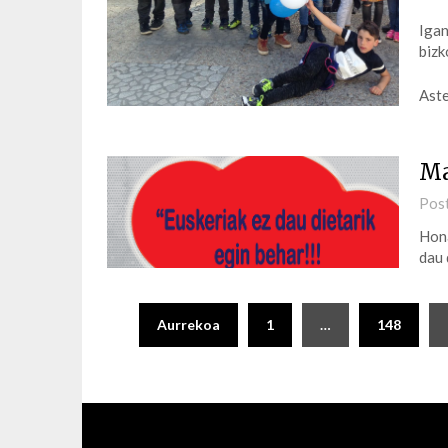
Igan
bizk
Aste
Ma
Pos
Hona
dau 
Posts
Aurrekoa
1
…
148
pagination