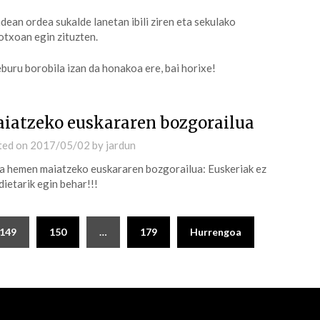
dean ordea sukalde lanetan ibili ziren eta sekulako
otxoan egin zituzten.
buru borobila izan da honakoa ere, bai horixe!
iatzeko euskararen bozgorailua
ted on
2017/05/02
by
jardun
 hemen maiatzeko euskararen bozgorailua: Euskeriak ez
dietarik egin behar!!!
149
150
…
179
Hurrengoa