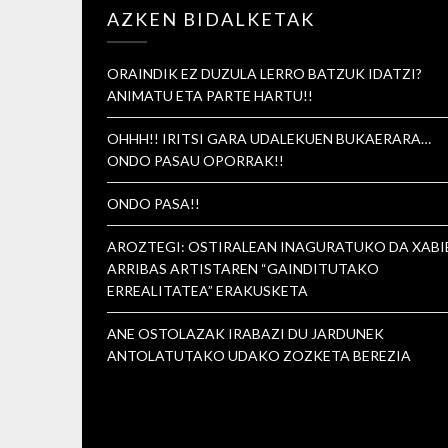
AZKEN BIDALKETAK
ORAINDIK EZ DUZULA LERRO BATZUK IDATZI?
ANIMATU ETA PARTE HARTU!!
OHHH!! IRITSI GARA UDALEKUEN BUKAERARA…
ONDO PASAU OPORRAK!!
ONDO PASA!!
AROZTEGI: OSTIRALEAN INAGURATUKO DA XABI
ARRIBAS ARTISTAREN “GAINDITUTAKO
ERREALITATEA” ERAKUSKETA
ANE OSTOLAZAK IRABAZI DU JARDUNEK
ANTOLATUTAKO UDAKO ZOZKETA BEREZIA