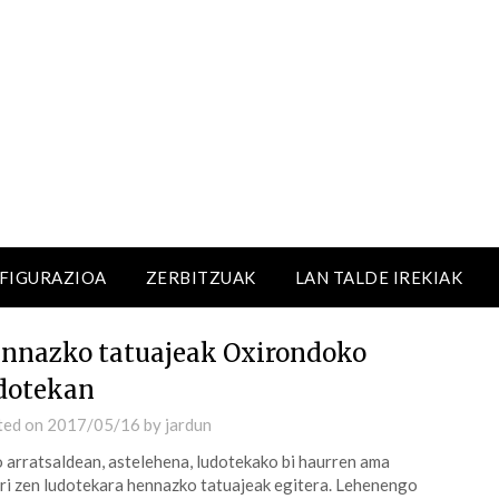
NFIGURAZIOA
ZERBITZUAK
LAN TALDE IREKIAK
nnazko tatuajeak Oxirondoko
dotekan
ted on
2017/05/16
by
jardun
 arratsaldean, astelehena, ludotekako bi haurren ama
ri zen ludotekara hennazko tatuajeak egitera. Lehenengo