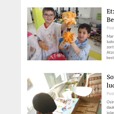
Et
Be
Pos
Mart
ludo
zort
Atzo
best
So
lu
Pos
Osin
dauk
jola