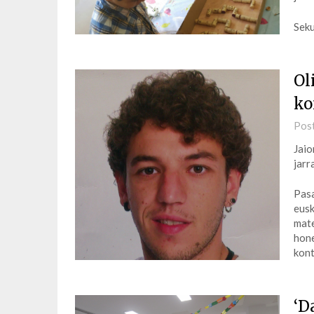
Seku
Ol
ko
Pos
Jaio
jarr
Pasa
eusk
mate
hone
kont
‘D