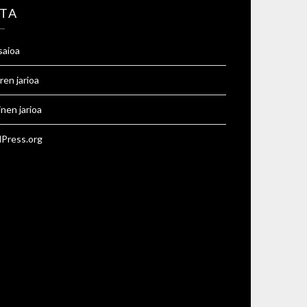
TA
saioa
ren jarioa
inen jarioa
Press.org