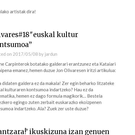
lako artistak dira!
ivares#18″euskal kultur
ntsumoa”
ted on
2017/05/08
by
jardun
ne Carpinterok botatako galderari erantzunez eta Kataiari
aipena emanez, hemen duzue Jon Olivaresen iritzi artikulua:
 didaten galdera ez da makala! Zer egin beharko litzateke
al kulturaren kontsumoa indartzeko? Hau ez da
matika, hemen ez dago formula magikorik… Bestela
zkero egingo zuten zerbait euskarazko ekoizpenen
sumoa indartzeko. Ala? Zuek zer uste duzue?
antzara!’ ikuskizuna izan genuen