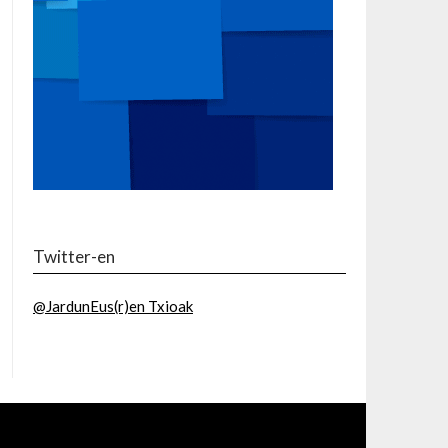
Twitter-en
@JardunEus(r)en Txioak