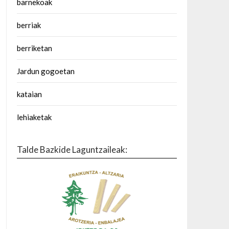
barnekoak
berriak
berriketan
Jardun gogoetan
kataian
lehiaketak
Talde Bazkide Laguntzaileak: