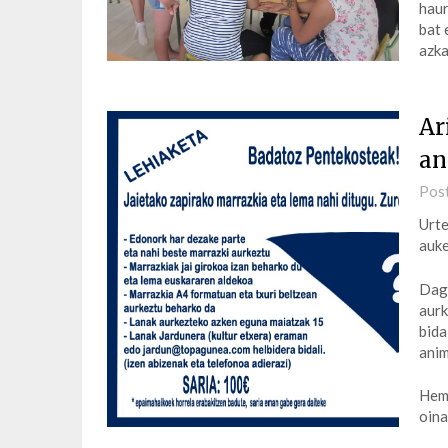
haur
bat 
azk
Ar
an
Pos
Urte
auke
Dago
aurk
bida
anim
Heme
oina