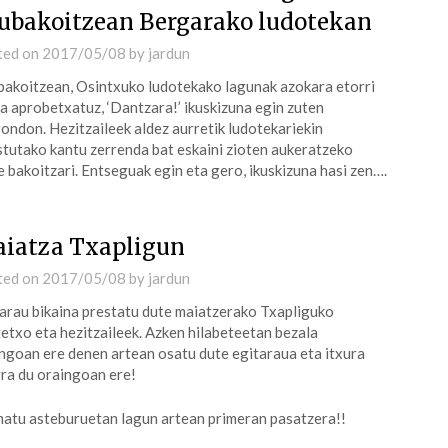
ubakoitzean Bergarako ludotekan
ted on
2017/05/08
by
jardun
akoitzean, Osintxuko ludotekako lagunak azokara etorri
la aprobetxatuz, ‘Dantzara!’ ikuskizuna egin zuten
ondon. Hezitzaileek aldez aurretik ludotekariekin
tutako kantu zerrenda bat eskaini zioten aukeratzeko
e bakoitzari. Entseguak egin eta gero, ikuskizuna hasi zen….
iatza Txapligun
ted on
2017/05/08
by
jardun
arau bikaina prestatu dute maiatzerako Txapliguko
etxo eta hezitzaileek. Azken hilabeteetan bezala
ngoan ere denen artean osatu dute egitaraua eta itxura
ra du oraingoan ere!
atu asteburuetan lagun artean primeran pasatzera!!