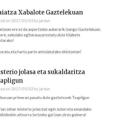
iatza Xabalote Gaztelekuan
ted on
2017/05/03
by
jardun
tzean ere ez da aspertzeko aukerarik izango Gaztelekuan,
 ere, sekulako egitaraua prestatu dute hilabete
etarako!
uratu eta hartu parte antolatutako ekintzetan!
sterio jolasa eta sukaldaritza
apligun
ted on
2017/05/02
by
jardun
buruan primeran pasatu dute gaztetxoek Txapligun
ian zehar misterio jolas bat egin zuten eta emandako
aibideekin altxorra lortzeko gai izan ziren gainera!