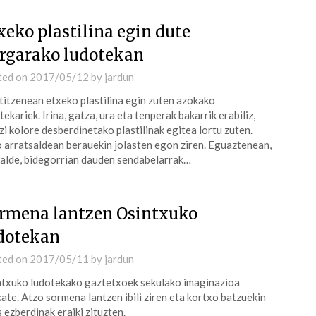
xeko plastilina egin dute
rgarako ludotekan
ted on
2017/05/12
by
jardun
itzenean etxeko plastilina egin zuten azokako
tekariek. Irina, gatza, ura eta tenperak bakarrik erabiliz,
zi kolore desberdinetako plastilinak egitea lortu zuten.
 arratsaldean berauekin jolasten egon ziren. Eguaztenean,
alde, bidegorrian dauden sendabelarrak…
rmena lantzen Osintxuko
dotekan
ted on
2017/05/11
by
jardun
txuko ludotekako gaztetxoek sekulako imaginazioa
ate. Atzo sormena lantzen ibili ziren eta kortxo batzuekin
s ezberdinak eraiki zituzten.