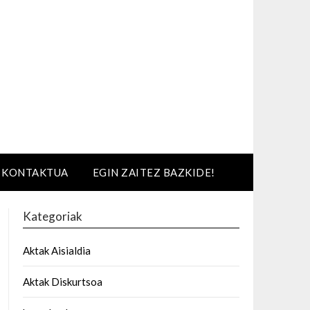
KONTAKTUA
EGIN ZAITEZ BAZKIDE!
Kategoriak
Aktak Aisialdia
Aktak Diskurtsoa