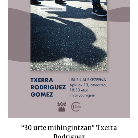
“30 urte mihingintzan” Txerra
Rodriguez