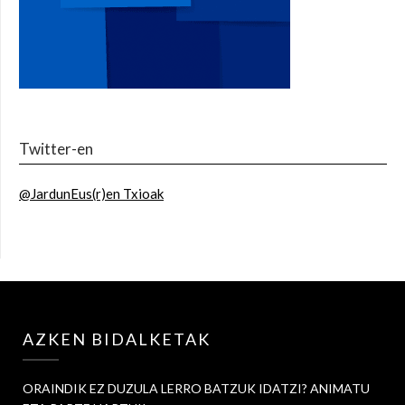
Twitter-en
@JardunEus(r)en Txioak
AZKEN BIDALKETAK
ORAINDIK EZ DUZULA LERRO BATZUK IDATZI? ANIMATU