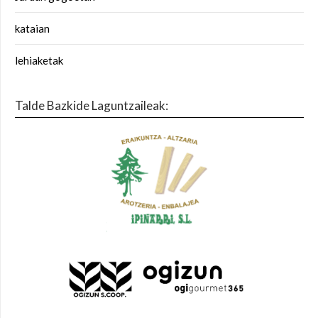
kataian
lehiaketak
Talde Bazkide Laguntzaileak: