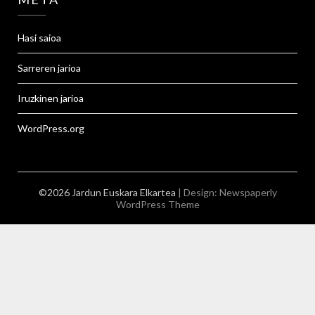
Hasi saioa
Sarreren jarioa
Iruzkinen jarioa
WordPress.org
©2026 Jardun Euskara Elkartea
| Design:
Newspaperly
WordPress Theme