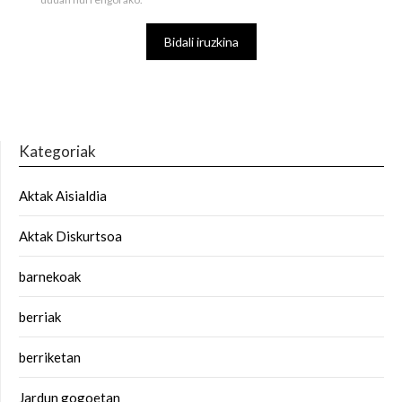
Kategoriak
Aktak Aisialdia
Aktak Diskurtsoa
barnekoak
berriak
berriketan
Jardun gogoetan