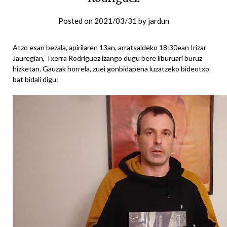
Posted on
2021/03/31
by
jardun
Atzo esan bezala, apirilaren 13an, arratsaldeko 18:30ean Irizar
Jauregian, Txerra Rodriguez izango dugu bere liburuari buruz
hizketan. Gauzak horrela, zuei gonbidapena luzatzeko bideotxo
bat bidali digu: