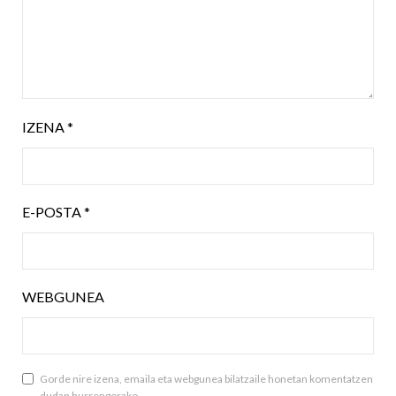
IZENA
*
E-POSTA
*
WEBGUNEA
Gorde nire izena, emaila eta webgunea bilatzaile honetan komentatzen
dudan hurrengorako.