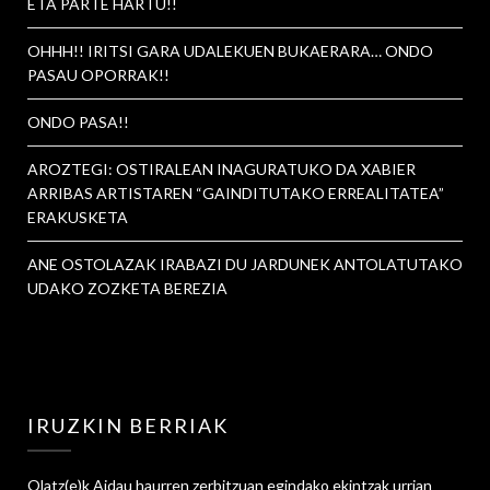
ETA PARTE HARTU!!
OHHH!! IRITSI GARA UDALEKUEN BUKAERARA… ONDO
PASAU OPORRAK!!
ONDO PASA!!
AROZTEGI: OSTIRALEAN INAGURATUKO DA XABIER
ARRIBAS ARTISTAREN “GAINDITUTAKO ERREALITATEA”
ERAKUSKETA
ANE OSTOLAZAK IRABAZI DU JARDUNEK ANTOLATUTAKO
UDAKO ZOZKETA BEREZIA
IRUZKIN BERRIAK
Olatz
(e)k
Aidau haurren zerbitzuan egindako ekintzak urrian