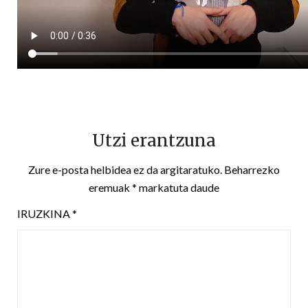
Utzi erantzuna
Zure e-posta helbidea ez da argitaratuko.
Beharrezko
eremuak
*
markatuta daude
IRUZKINA
*