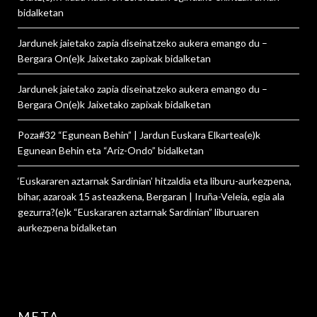
bidalketan
Jardunek jaietako zapia diseinatzeko aukera emango du –
Bergara On
(e)k
Jaixetako zapixak
bidalketan
Jardunek jaietako zapia diseinatzeko aukera emango du –
Bergara On
(e)k
Jaixetako zapixak
bidalketan
Poza#32 “Egunean Behin” | Jardun Euskara Elkartea
(e)k
Egunean Behin eta “Ariz-Ondo”
bidalketan
‘Euskararen aztarnak Sardinian’ hitzaldia eta liburu-aurkezpena,
bihar, azaroak 15 asteazkena, Bergaran | Iruña-Veleia, egia ala
gezurra?
(e)k
“Euskararen aztarnak Sardinian” liburuaren
aurkezpena
bidalketan
META