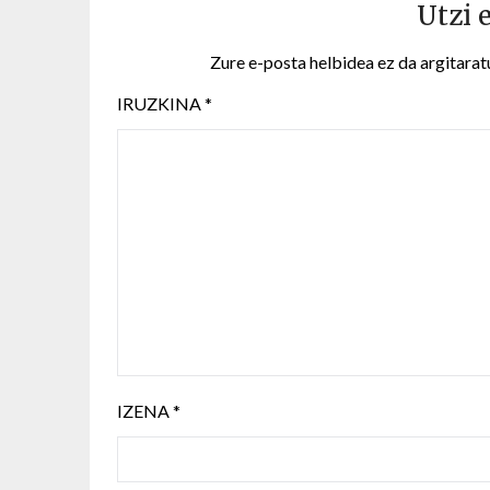
Utzi 
Zure e-posta helbidea ez da argitarat
IRUZKINA
*
IZENA
*