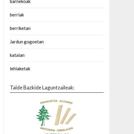
barnekoak
berriak
berriketan
Jardun gogoetan
kataian
lehiaketak
Talde Bazkide Laguntzaileak: