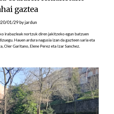
hai gaztea
20/01/29
by
jardun
ko irabazleak nortzuk diren jakitzeko egun batzuen
dizuegu. Hauen ardura nagusia izan da gazteen saria eta
a, Oier Garitano, Elene Perez eta Izar Sanchez.