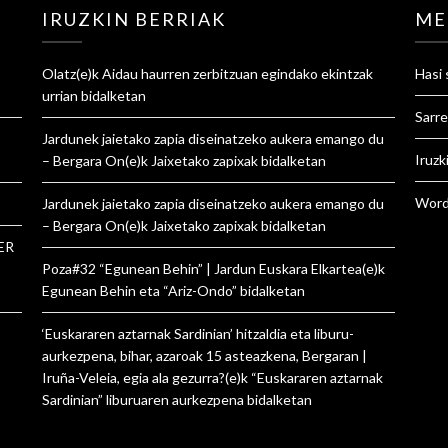
IRUZKIN BERRIAK
ME
Olatz
(e)k
Aidau haurren zerbitzuan egindako ekintzak
Hasi 
urrian
bidalketan
Sarre
Jardunek jaietako zapia diseinatzeko aukera emango du
Iruzk
– Bergara On
(e)k
Jaixetako zapixak
bidalketan
Word
Jardunek jaietako zapia diseinatzeko aukera emango du
– Bergara On
(e)k
Jaixetako zapixak
bidalketan
ER
Poza#32 “Egunean Behin” | Jardun Euskara Elkartea
(e)k
Egunean Behin eta “Ariz-Ondo”
bidalketan
‘Euskararen aztarnak Sardinian’ hitzaldia eta liburu-
aurkezpena, bihar, azaroak 15 asteazkena, Bergaran |
Iruña-Veleia, egia ala gezurra?
(e)k
“Euskararen aztarnak
Sardinian” liburuaren aurkezpena
bidalketan