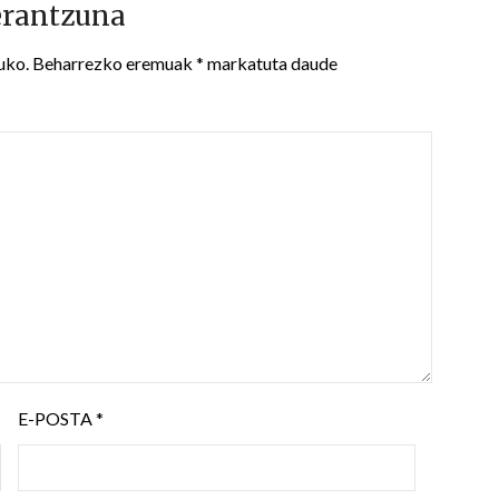
erantzuna
uko.
Beharrezko eremuak
*
markatuta daude
E-POSTA
*