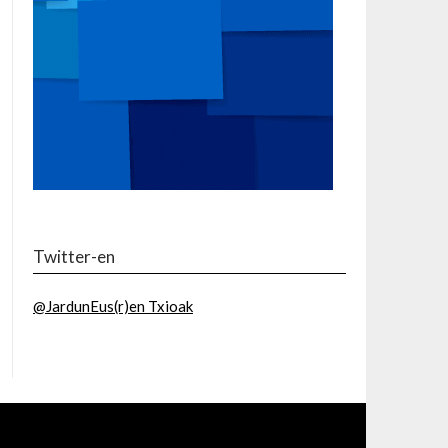
Twitter-en
@JardunEus(r)en Txioak