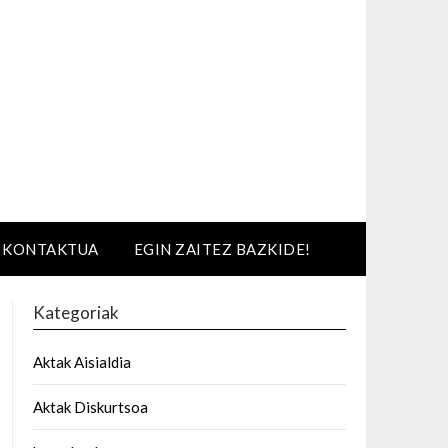
KONTAKTUA
EGIN ZAITEZ BAZKIDE!
Kategoriak
Aktak Aisialdia
Aktak Diskurtsoa