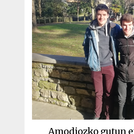
Amodiozko gutun et