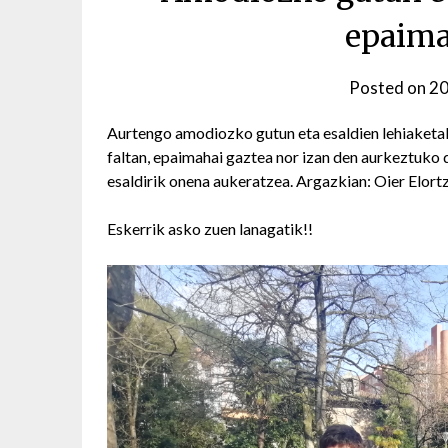
epaima
Posted on
20
Aurtengo amodiozko gutun eta esaldien lehiaketa
faltan, epaimahai gaztea nor izan den aurkeztuko 
esaldirik onena aukeratzea. Argazkian: Oier Elortz
Eskerrik asko zuen lanagatik!!