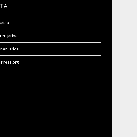
TA
saioa
ren jarioa
inen jarioa
Press.org