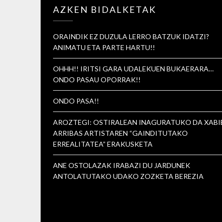
AZKEN BIDALKETAK
ORAINDIK EZ DUZULA LERRO BATZUK IDATZI?
ANIMATU ETA PARTE HARTU!!
OHHH!! IRITSI GARA UDALEKUEN BUKAERARA…
ONDO PASAU OPORRAK!!
ONDO PASA!!
AROZTEGI: OSTIRALEAN INAGURATUKO DA XABI
ARRIBAS ARTISTAREN “GAINDITUTAKO
ERREALITATEA” ERAKUSKETA
ANE OSTOLAZAK IRABAZI DU JARDUNEK
ANTOLATUTAKO UDAKO ZOZKETA BEREZIA