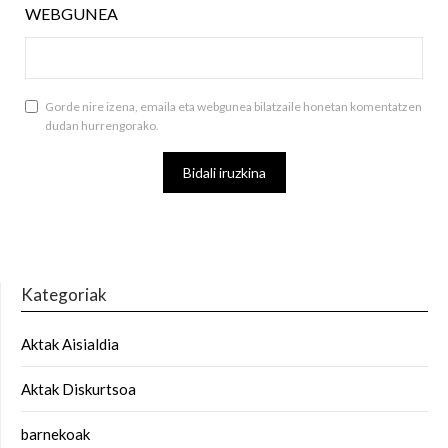
WEBGUNEA
Gorde nire izena, emaila eta webgunea bilatzaile honetan komentatzen
dudan hurrengorako.
Kategoriak
Aktak Aisialdia
Aktak Diskurtsoa
barnekoak