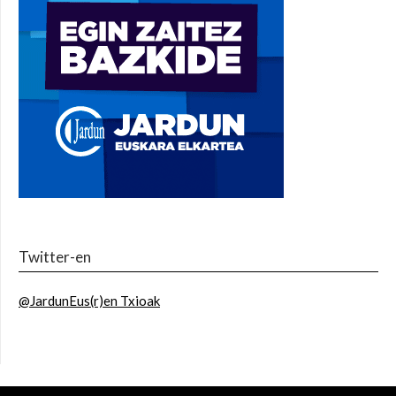
Twitter-en
@JardunEus(r)en Txioak