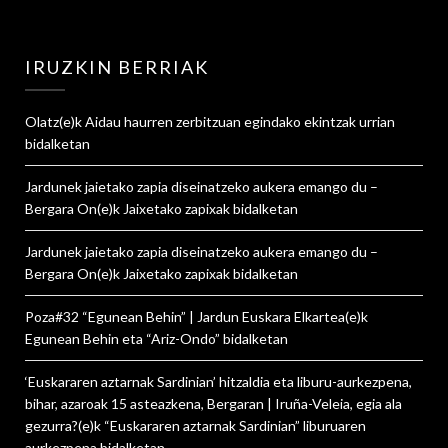
IRUZKIN BERRIAK
Olatz
(e)k
Aidau haurren zerbitzuan egindako ekintzak urrian
bidalketan
Jardunek jaietako zapia diseinatzeko aukera emango du –
Bergara On
(e)k
Jaixetako zapixak
bidalketan
Jardunek jaietako zapia diseinatzeko aukera emango du –
Bergara On
(e)k
Jaixetako zapixak
bidalketan
Poza#32 “Egunean Behin” | Jardun Euskara Elkartea
(e)k
Egunean Behin eta “Ariz-Ondo”
bidalketan
‘Euskararen aztarnak Sardinian’ hitzaldia eta liburu-aurkezpena,
bihar, azaroak 15 asteazkena, Bergaran | Iruña-Veleia, egia ala
gezurra?
(e)k
“Euskararen aztarnak Sardinian” liburuaren
aurkezpena
bidalketan