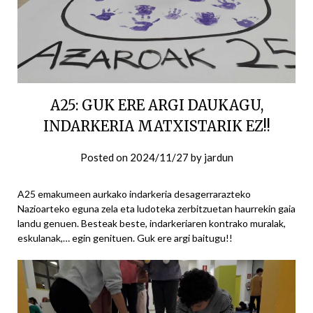
A25: GUK ERE ARGI DAUKAGU,
INDARKERIA MATXISTARIK EZ!!
Posted on
2024/11/27
by
jardun
A25 emakumeen aurkako indarkeria desagerrarazteko
Nazioarteko eguna zela eta ludoteka zerbitzuetan haurrekin gaia
landu genuen. Besteak beste, indarkeriaren kontrako muralak,
eskulanak,… egin genituen. Guk ere argi baitugu!!