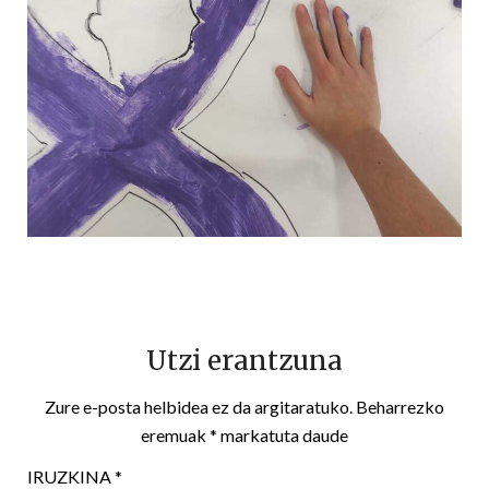
Utzi erantzuna
Zure e-posta helbidea ez da argitaratuko.
Beharrezko
eremuak
*
markatuta daude
IRUZKINA
*