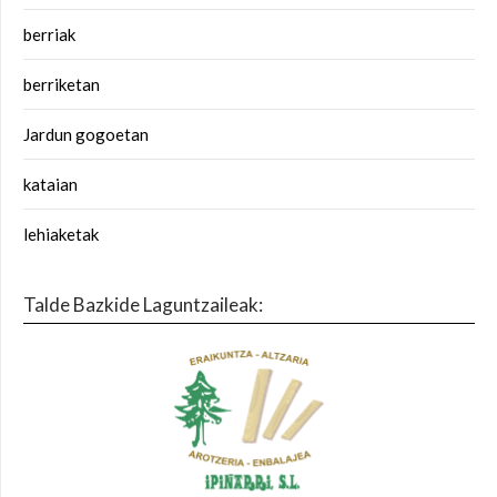
berriak
berriketan
Jardun gogoetan
kataian
lehiaketak
Talde Bazkide Laguntzaileak: