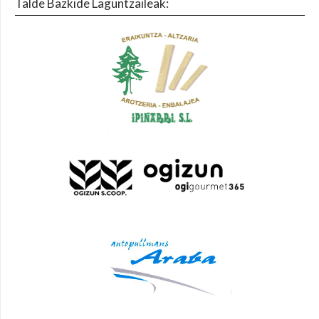
Talde Bazkide Laguntzaileak: