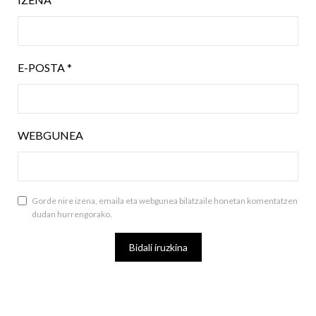
E-POSTA
*
WEBGUNEA
Gorde nire izena, emaila eta webgunea bilatzaile honetan komentatzen
dudan hurrengorako.