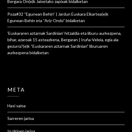
Bergara On
(e)k
Jaixetako zapixak
bidalketan
Poza#32 “Egunean Behin” | Jardun Euskara Elkartea
(e)k
Egunean Behin eta “Ariz-Ondo”
bidalketan
‘Euskararen aztarnak Sardinian’ hitzaldia eta liburu-aurkezpena,
bihar, azaroak 15 asteazkena, Bergaran | Iruña-Veleia, egia ala
gezurra?
(e)k
“Euskararen aztarnak Sardinian” liburuaren
aurkezpena
bidalketan
META
Hasi saioa
Sarreren jarioa
Iruzkinen jarioa