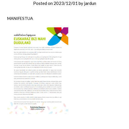
Posted on
2023/12/01
by
jardun
MANIFESTUA