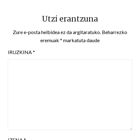
Utzi erantzuna
Zure e-posta helbidea ez da argitaratuko.
Beharrezko
eremuak
*
markatuta daude
IRUZKINA
*
IZENA
*