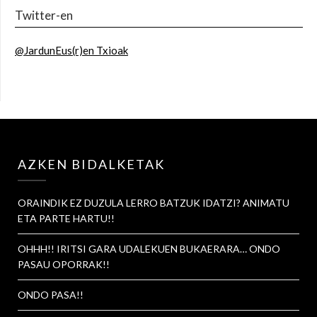
Twitter-en
@JardunEus(r)en Txioak
AZKEN BIDALKETAK
ORAINDIK EZ DUZULA LERRO BATZUK IDATZI? ANIMATU
ETA PARTE HARTU!!
OHHH!! IRITSI GARA UDALEKUEN BUKAERARA… ONDO
PASAU OPORRAK!!
ONDO PASA!!