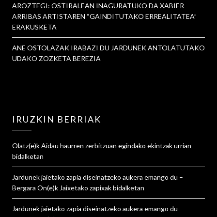
AROZTEGI: OSTIRALEAN INAGURATUKO DA XABIER
ARRIBAS ARTISTAREN “GAINDITUTAKO ERREALITATEA”
ERAKUSKETA
ANE OSTOLAZAK IRABAZI DU JARDUNEK ANTOLATUTAKO
UDAKO ZOZKETA BEREZIA
IRUZKIN BERRIAK
Olatz
(e)k
Aidau haurren zerbitzuan egindako ekintzak urrian
bidalketan
Jardunek jaietako zapia diseinatzeko aukera emango du –
Bergara On
(e)k
Jaixetako zapixak
bidalketan
Jardunek jaietako zapia diseinatzeko aukera emango du –