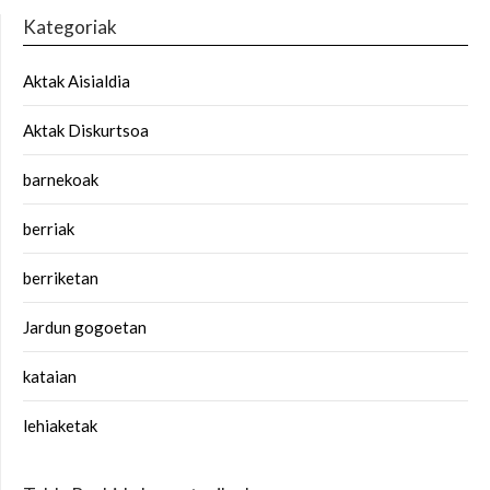
Kategoriak
Aktak Aisialdia
Aktak Diskurtsoa
barnekoak
berriak
berriketan
Jardun gogoetan
kataian
lehiaketak