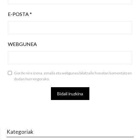
E-POSTA
*
WEBGUNEA
Gorde nire izena, emaila eta webgunea bilatzaile honetan komentatzen
dudan hurrengorako.
Kategoriak