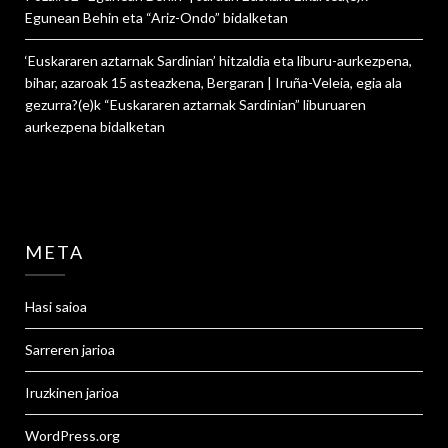
Egunean Behin eta “Ariz-Ondo”
bidalketan
‘Euskararen aztarnak Sardinian’ hitzaldia eta liburu-aurkezpena,
bihar, azaroak 15 asteazkena, Bergaran | Iruña-Veleia, egia ala
gezurra?
(e)k
“Euskararen aztarnak Sardinian” liburuaren
aurkezpena
bidalketan
META
Hasi saioa
Sarreren jarioa
Iruzkinen jarioa
WordPress.org