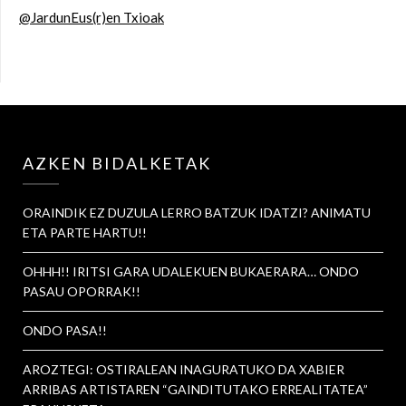
@JardunEus(r)en Txioak
AZKEN BIDALKETAK
ORAINDIK EZ DUZULA LERRO BATZUK IDATZI? ANIMATU
ETA PARTE HARTU!!
OHHH!! IRITSI GARA UDALEKUEN BUKAERARA… ONDO
PASAU OPORRAK!!
ONDO PASA!!
AROZTEGI: OSTIRALEAN INAGURATUKO DA XABIER
ARRIBAS ARTISTAREN “GAINDITUTAKO ERREALITATEA”