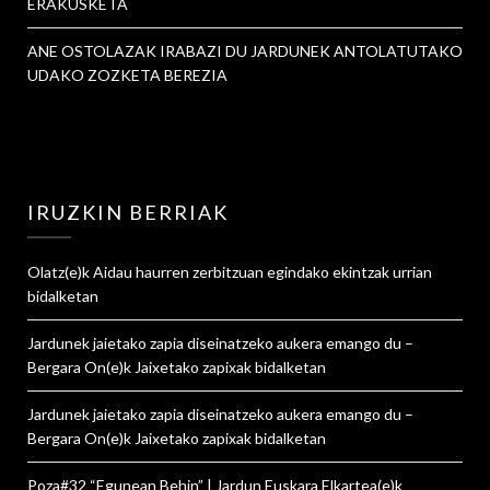
ERAKUSKETA
ANE OSTOLAZAK IRABAZI DU JARDUNEK ANTOLATUTAKO
UDAKO ZOZKETA BEREZIA
IRUZKIN BERRIAK
Olatz
(e)k
Aidau haurren zerbitzuan egindako ekintzak urrian
bidalketan
Jardunek jaietako zapia diseinatzeko aukera emango du –
Bergara On
(e)k
Jaixetako zapixak
bidalketan
Jardunek jaietako zapia diseinatzeko aukera emango du –
Bergara On
(e)k
Jaixetako zapixak
bidalketan
Poza#32 “Egunean Behin” | Jardun Euskara Elkartea
(e)k