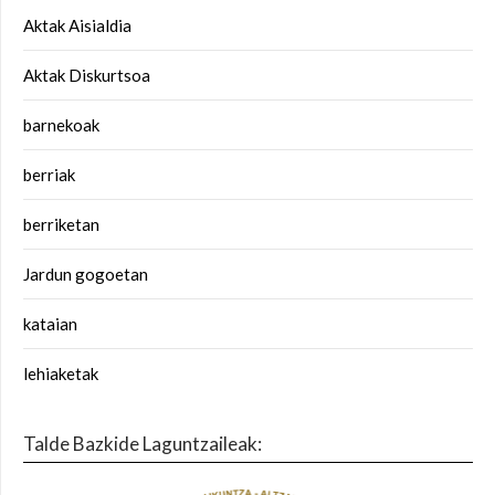
Aktak Aisialdia
Aktak Diskurtsoa
barnekoak
berriak
berriketan
Jardun gogoetan
kataian
lehiaketak
Talde Bazkide Laguntzaileak: