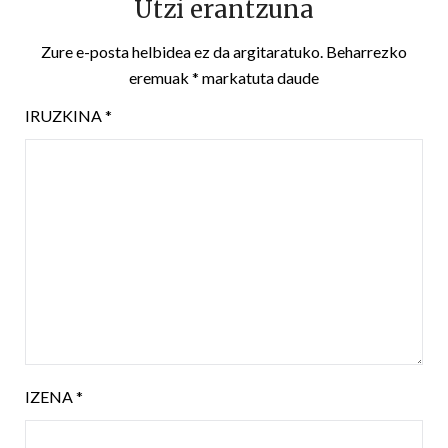
Utzi erantzuna
Zure e-posta helbidea ez da argitaratuko.
Beharrezko
eremuak
*
markatuta daude
IRUZKINA
*
IZENA
*