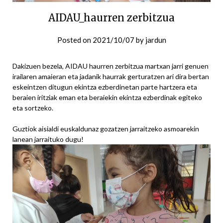
AIDAU_haurren zerbitzua
Posted on
2021/10/07
by
jardun
Dakizuen bezela, AIDAU haurren zerbitzua martxan jarri genuen
irailaren amaieran eta jadanik haurrak gerturatzen ari dira bertan
eskeintzen ditugun ekintza ezberdinetan parte hartzera eta
beraien iritziak eman eta beraiekin ekintza ezberdinak egiteko
eta sortzeko.
Guztiok aisialdi euskaldunaz gozatzen jarraitzeko asmoarekin
lanean jarraituko dugu!