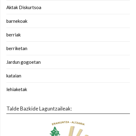
Aktak Diskurtsoa
barnekoak
berriak
berriketan
Jardun gogoetan
kataian
lehiaketak
Talde Bazkide Laguntzaileak: