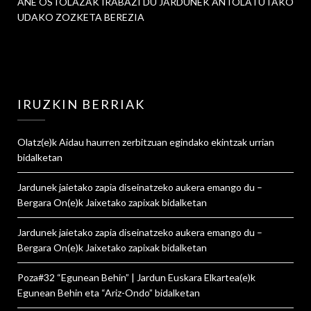
ANE OSTOLAZAK IRABAZI DU JARDUNEK ANTOLATUTAKO
UDAKO ZOZKETA BEREZIA
IRUZKIN BERRIAK
Olatz
(e)k
Aidau haurren zerbitzuan egindako ekintzak urrian
bidalketan
Jardunek jaietako zapia diseinatzeko aukera emango du –
Bergara On
(e)k
Jaixetako zapixak
bidalketan
Jardunek jaietako zapia diseinatzeko aukera emango du –
Bergara On
(e)k
Jaixetako zapixak
bidalketan
Poza#32 “Egunean Behin” | Jardun Euskara Elkartea
(e)k
Egunean Behin eta “Ariz-Ondo”
bidalketan