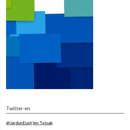
Twitter-en
@JardunEus(r)en Txioak