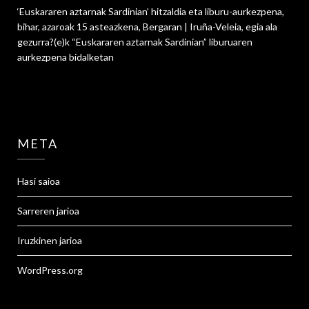
‘Euskararen aztarnak Sardinian’ hitzaldia eta liburu-aurkezpena,
bihar, azaroak 15 asteazkena, Bergaran | Iruña-Veleia, egia ala
gezurra?
(e)k
“Euskararen aztarnak Sardinian” liburuaren
aurkezpena
bidalketan
META
Hasi saioa
Sarreren jarioa
Iruzkinen jarioa
WordPress.org