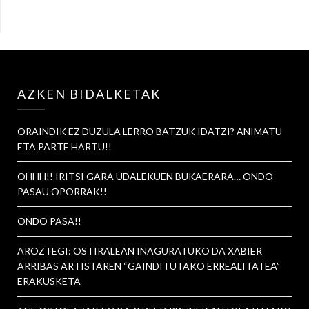
AZKEN BIDALKETAK
ORAINDIK EZ DUZULA LERRO BATZUK IDATZI? ANIMATU
ETA PARTE HARTU!!
OHHH!! IRITSI GARA UDALEKUEN BUKAERARA… ONDO
PASAU OPORRAK!!
ONDO PASA!!
AROZTEGI: OSTIRALEAN INAGURATUKO DA XABIER
ARRIBAS ARTISTAREN “GAINDITUTAKO ERREALITATEA”
ERAKUSKETA