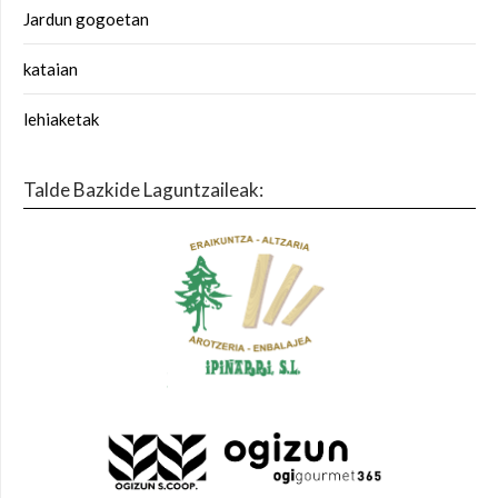
Jardun gogoetan
kataian
lehiaketak
Talde Bazkide Laguntzaileak: