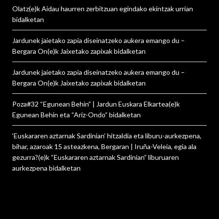
Olatz
(e)k
Aidau haurren zerbitzuan egindako ekintzak urrian
bidalketan
Jardunek jaietako zapia diseinatzeko aukera emango du –
Bergara On
(e)k
Jaixetako zapixak
bidalketan
Jardunek jaietako zapia diseinatzeko aukera emango du –
Bergara On
(e)k
Jaixetako zapixak
bidalketan
Poza#32 “Egunean Behin” | Jardun Euskara Elkartea
(e)k
Egunean Behin eta “Ariz-Ondo”
bidalketan
‘Euskararen aztarnak Sardinian’ hitzaldia eta liburu-aurkezpena,
bihar, azaroak 15 asteazkena, Bergaran | Iruña-Veleia, egia ala
gezurra?
(e)k
“Euskararen aztarnak Sardinian” liburuaren
aurkezpena
bidalketan