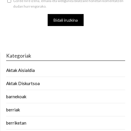
Gorde nire izena, emaila eta webgunea bilatzaile honetan komentatzen
dudan hurrengorako.
Kategoriak
Aktak Aisialdia
Aktak Diskurtsoa
barnekoak
berriak
berriketan