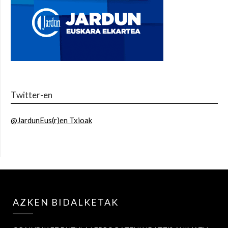
Twitter-en
@JardunEus(r)en Txioak
AZKEN BIDALKETAK