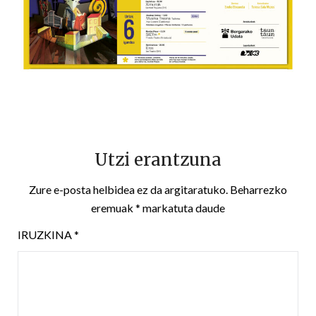
Utzi erantzuna
Zure e-posta helbidea ez da argitaratuko.
Beharrezko
eremuak
*
markatuta daude
IRUZKINA
*