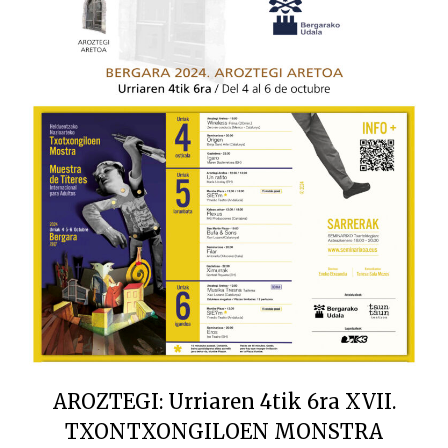
AROZTEGI: Urriaren 4tik 6ra XVII.
TXONTXONGILOEN MONSTRA