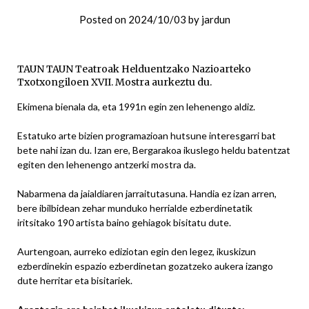
Posted on
2024/10/03
by
jardun
TAUN TAUN Teatroak Helduentzako Nazioarteko
Txotxongiloen XVII. Mostra aurkeztu du.
Ekimena bienala da, eta 1991n egin zen lehenengo aldiz.
Estatuko arte bizien programazioan hutsune interesgarri bat
bete nahi izan du. Izan ere, Bergarakoa ikuslego heldu batentzat
egiten den lehenengo antzerki mostra da.
Nabarmena da jaialdiaren jarraitutasuna. Handia ez izan arren,
bere ibilbidean zehar munduko herrialde ezberdinetatik
iritsitako 190 artista baino gehiagok bisitatu dute.
Aurtengoan, aurreko ediziotan egin den legez, ikuskizun
ezberdinekin espazio ezberdinetan gozatzeko aukera izango
dute herritar eta bisitariek.