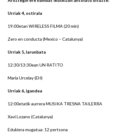
Aroztegin ere hainbat ikuskizun antolatu dituzte:
Urriak 4, ostirala
19:00etan WIRELESS FILMA (20 min)
Zero en conducta (Mexico – Catalunya)
Urriak 5, larunbata
12:30/13:30ean UN RATITO
Maria Urcelay (EH)
Urriak 6, igandea
12:00etatik aurrera MUSIKA TRESNA TAILERRA
Xavi Lozano (Catalunya)
Edukiera mugatua: 12 pertsona