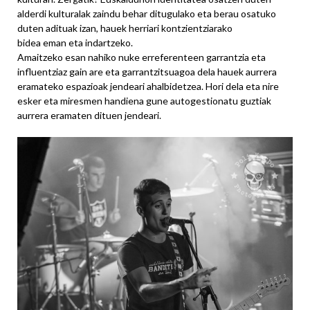
alderdi kulturalak zaindu behar ditugulako eta berau osatuko
duten adituak izan, hauek herriari kontzientziarako
bidea eman eta indartzeko.
Amaitzeko esan nahiko nuke erreferenteen garrantzia eta
influentziaz gain are eta garrantzitsuagoa dela hauek aurrera
eramateko espazioak jendeari ahalbidetzea. Hori dela eta nire
esker eta miresmen handiena gune autogestionatu guztiak
aurrera eramaten dituen jendeari.