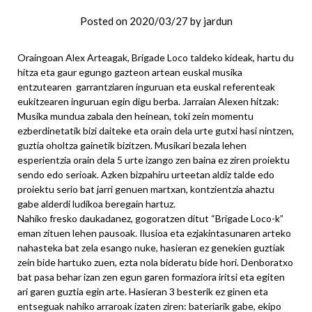
Posted on
2020/03/27
by
jardun
Oraingoan Alex Arteagak, Brigade Loco taldeko kideak, hartu du
hitza eta gaur egungo gazteon artean euskal musika
entzutearen garrantziaren inguruan eta euskal referenteak
eukitzearen inguruan egin digu berba. Jarraian Alexen hitzak:
Musika mundua zabala den heinean, toki zein momentu
ezberdinetatik bizi daiteke eta orain dela urte gutxi hasi nintzen,
guztia oholtza gainetik bizitzen. Musikari bezala lehen
esperientzia orain dela 5 urte izango zen baina ez ziren proiektu
sendo edo serioak. Azken bizpahiru urteetan aldiz talde edo
proiektu serio bat jarri genuen martxan, kontzientzia ahaztu
gabe alderdi ludikoa beregain hartuz.
Nahiko fresko daukadanez, gogoratzen ditut “Brigade Loco-k”
eman zituen lehen pausoak. Ilusioa eta ezjakintasunaren arteko
nahasteka bat zela esango nuke, hasieran ez genekien guztiak
zein bide hartuko zuen, ezta nola bideratu bide hori. Denboratxo
bat pasa behar izan zen egun garen formaziora iritsi eta egiten
ari garen guztia egin arte. Hasieran 3 besterik ez ginen eta
entseguak nahiko arraroak izaten ziren: bateriarik gabe, ekipo