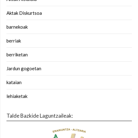
Aktak Diskurtsoa
barnekoak
berriak
berriketan
Jardun gogoetan
kataian
lehiaketak
Talde Bazkide Laguntzaileak: