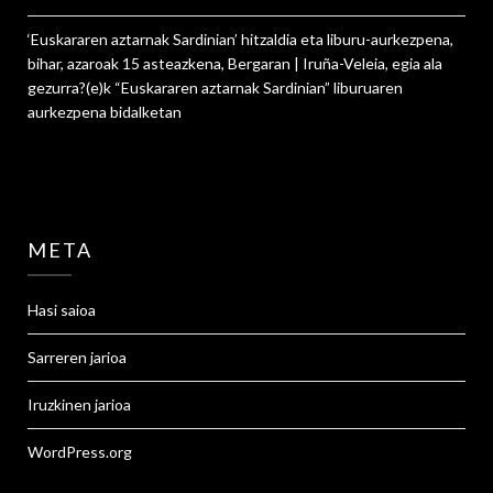
‘Euskararen aztarnak Sardinian’ hitzaldia eta liburu-aurkezpena,
bihar, azaroak 15 asteazkena, Bergaran | Iruña-Veleia, egia ala
gezurra?
(e)k
“Euskararen aztarnak Sardinian” liburuaren
aurkezpena
bidalketan
META
Hasi saioa
Sarreren jarioa
Iruzkinen jarioa
WordPress.org