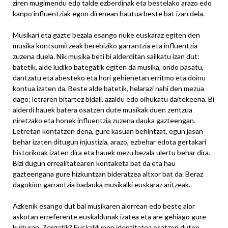
ziren mugimendu edo talde ezberdinak eta bestelako arazo edo
kanpo influentziak egon direnean hautua beste bat izan dela.
Musikari eta gazte bezala esango nuke euskaraz egiten den
musika kontsumitzeak berebiziko garrantzia eta influentzia
zuzena duela. Nik musika beti bi alderditan sailkatu izan dut:
batetik, alde ludiko bategatik egiten da musika, ondo pasatu,
dantzatu eta abesteko eta hori gehienetan erritmo eta doinu
kontua izaten da. Beste alde batetik, helarazi nahi den mezua
dago; letraren bitartez bidali, azaldu edo oihukatu daitekeena. Bi
alderdi hauek batera osatzen dute musikak duen zentzua
niretzako eta honek influentzia zuzena dauka gazteengan.
Letretan kontatzen dena, gure kasuan behintzat, egun jasan
behar izaten ditugun injustizia, arazo, ezbehar edota gertakari
historikoak izaten dira eta hauek mezu bezala ulertu behar dira.
Bizi dugun errealitatearen kontaketa bat da eta hau
gazteengana gure hizkuntzan bideratzea altxor bat da. Beraz
dagokion garrantzia badauka musikalki euskaraz aritzeak.
Azkenik esango dut bai musikaren alorrean edo beste alor
askotan erreferente euskaldunak izatea eta are gehiago gure
kulturan. Zergatik? Euskaldunon identitatea osatzen duten