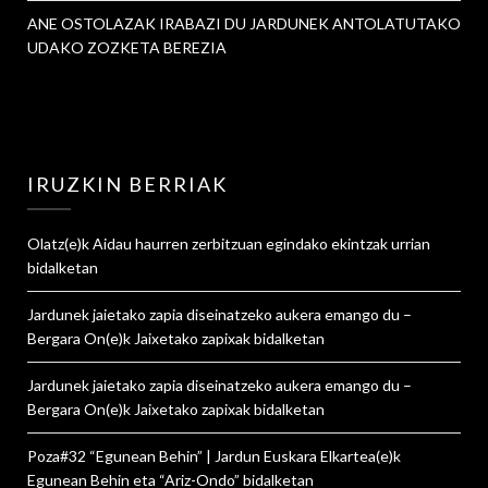
ANE OSTOLAZAK IRABAZI DU JARDUNEK ANTOLATUTAKO
UDAKO ZOZKETA BEREZIA
IRUZKIN BERRIAK
Olatz
(e)k
Aidau haurren zerbitzuan egindako ekintzak urrian
bidalketan
Jardunek jaietako zapia diseinatzeko aukera emango du –
Bergara On
(e)k
Jaixetako zapixak
bidalketan
Jardunek jaietako zapia diseinatzeko aukera emango du –
Bergara On
(e)k
Jaixetako zapixak
bidalketan
Poza#32 “Egunean Behin” | Jardun Euskara Elkartea
(e)k
Egunean Behin eta “Ariz-Ondo”
bidalketan