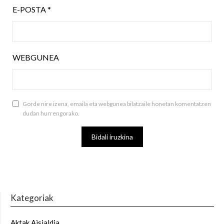
E-POSTA
*
WEBGUNEA
Gorde nire izena, emaila eta webgunea bilatzaile honetan komentatzen
dudan hurrengorako.
Kategoriak
Aktak Aisialdia