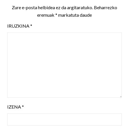
Zure e-posta helbidea ez da argitaratuko.
Beharrezko
eremuak
*
markatuta daude
IRUZKINA
*
IZENA
*