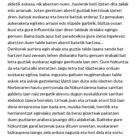
aldetik eskasa, nik abesten nuen…hasierak beti izaten dira zailak
edo arraroak. Joten genituen abesti guztiak bertsioak izaten
ziren, batzuk euskaraz eta beste batzuk erderaz. Ez geneukan
aukeraketa egiteko arrazoi edo irizpide garbirik, bizitza osoan
ikusi eta gure influentzia izan diren taldeak zirelako egingo
genuen. Baina bada apur bat paradoxikoa gure izena ingelesez
abesten duen talde baten abesti batetik hartzea…
Denborak aurrera egin ahala eta guztia talde izaera sendo bat
hartzen hasi zenean, lehen diskarako hartu genuen erabaki bat
letra guztiak euskaraz egingo genituela izan zen. Gure hizkuntza
da eta naturalki ateratzen zaigu letra bat idazterako orduan
euskaraz egitea, baina, inguratu gaituen mugimenduan talde
askok eta askok gaztelaniaz idatzi izan dute edo idazten dute.
Norberaren hautu pertsonala da hizkuntzarena baina sarritan
galdetu izan naiz zergatik abestu dugun euskaldunok sarritan
elebidun izaera horrekin. Urteak joan eta urteak etorri bizi izan
dena errepresioa izan bada ere, musika herriak, herritik eta
herriarentzat egindako zerbait da beraz gizarteak pairatzen
duen guztiaren arabera jasango ditu aldaketak. Baliteke gure
hizkuntzak garai latzenak pasa dituen uneetan, euskararen
biziraupena izango zela ardura nagusia eta hori dela eta sortu