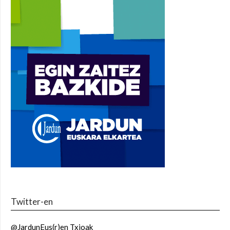
Twitter-en
@JardunEus(r)en Txioak