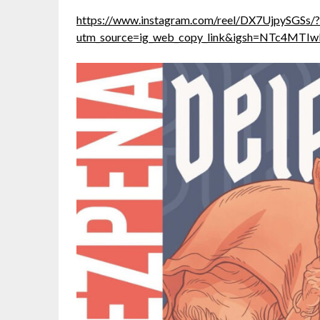
https://www.instagram.com/reel/DX7UjpySGSs/?
utm_source=ig_web_copy_link&igsh=NTc4MT