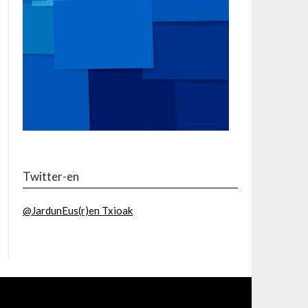
Twitter-en
@JardunEus(r)en Txioak