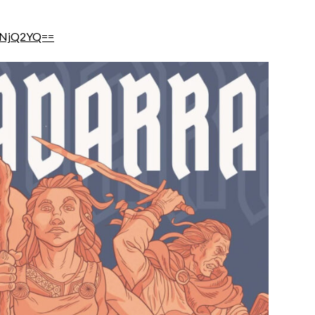
IwNjQ2YQ==