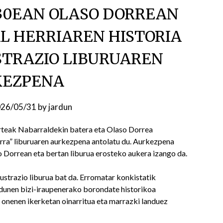
30EAN OLASO DORREAN
L HERRIAREN HISTORIA
STRAZIO LIBURUAREN
KEZPENA
26/05/31
by
jardun
arteak Nabarraldekin batera eta Olaso Dorrea
rra” liburuaren aurkezpena antolatu du. Aurkezpena
Dorrean eta bertan liburua erosteko aukera izango da.
lustrazio liburua bat da. Erromatar konkistatik
dunen bizi-iraupenerako borondate historikoa
i onenen ikerketan oinarritua eta marrazki landuez