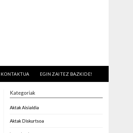
KONTAKTUA
EGIN ZAITEZ BAZKIDE!
Kategoriak
Aktak Aisialdia
Aktak Diskurtsoa