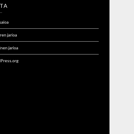
TA
saioa
ren jarioa
inen jarioa
Press.org