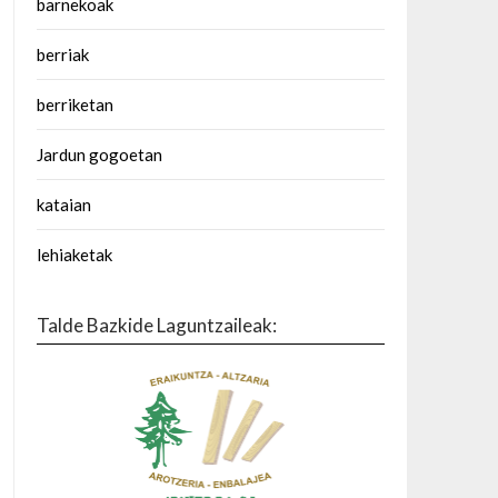
barnekoak
berriak
berriketan
Jardun gogoetan
kataian
lehiaketak
Talde Bazkide Laguntzaileak: