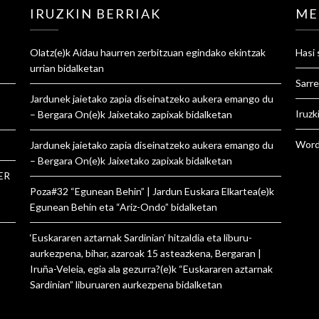
IRUZKIN BERRIAK
ME
Olatz
(e)k
Aidau haurren zerbitzuan egindako ekintzak
Hasi 
urrian
bidalketan
Sarre
Jardunek jaietako zapia diseinatzeko aukera emango du
Iruzk
– Bergara On
(e)k
Jaixetako zapixak
bidalketan
Word
Jardunek jaietako zapia diseinatzeko aukera emango du
– Bergara On
(e)k
Jaixetako zapixak
bidalketan
ER
Poza#32 “Egunean Behin” | Jardun Euskara Elkartea
(e)k
Egunean Behin eta “Ariz-Ondo”
bidalketan
‘Euskararen aztarnak Sardinian’ hitzaldia eta liburu-
aurkezpena, bihar, azaroak 15 asteazkena, Bergaran |
Iruña-Veleia, egia ala gezurra?
(e)k
“Euskararen aztarnak
Sardinian” liburuaren aurkezpena
bidalketan