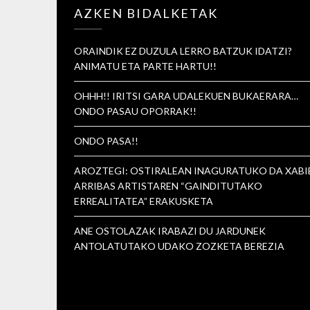
AZKEN BIDALKETAK
ORAINDIK EZ DUZULA LERRO BATZUK IDATZI?
ANIMATU ETA PARTE HARTU!!
OHHH!! IRITSI GARA UDALEKUEN BUKAERARA…
ONDO PASAU OPORRAK!!
ONDO PASA!!
AROZTEGI: OSTIRALEAN INAGURATUKO DA XABI
ARRIBAS ARTISTAREN “GAINDITUTAKO
ERREALITATEA” ERAKUSKETA
ANE OSTOLAZAK IRABAZI DU JARDUNEK
ANTOLATUTAKO UDAKO ZOZKETA BEREZIA