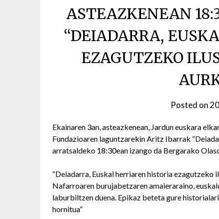
ASTEAZKENEAN 18:
“DEIADARRA, EUSKA
EZAGUTZEKO ILU
AUR
Posted on
20
Ekainaren 3an, asteazkenean, Jardun euskara elk
Fundazioaren laguntzarekin Aritz Ibarrak “Deiada
arratsaldeko 18:30ean izango da Bergarako Olaso 
“Deiadarra, Euskal herriaren historia ezagutzeko i
Nafarroaren burujabetzaren amaieraraino, euskal
laburbiltzen duena. Epikaz beteta gure historialar
hornitua”