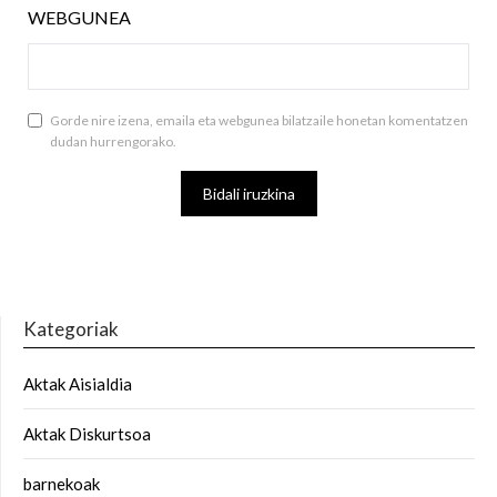
WEBGUNEA
Gorde nire izena, emaila eta webgunea bilatzaile honetan komentatzen
dudan hurrengorako.
Kategoriak
Aktak Aisialdia
Aktak Diskurtsoa
barnekoak