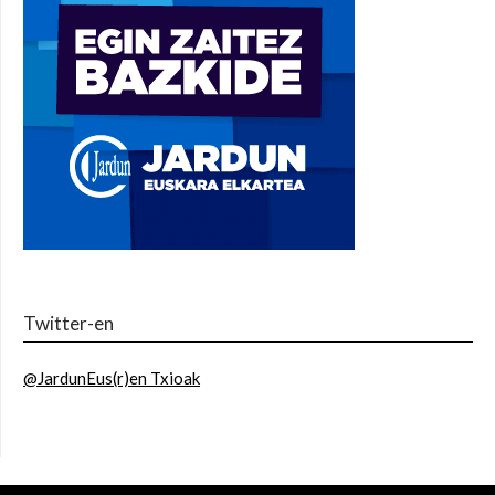
Twitter-en
@JardunEus(r)en Txioak