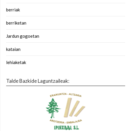
berriak
berriketan
Jardun gogoetan
kataian
lehiaketak
Talde Bazkide Laguntzaileak: