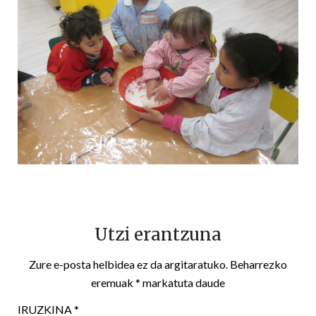
Utzi erantzuna
Zure e-posta helbidea ez da argitaratuko.
Beharrezko
eremuak
*
markatuta daude
IRUZKINA
*