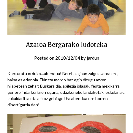
Azaroa Bergarako ludoteka
Posted on
2018/12/04
by
jardun
Konturatu orduko…abendua! Berehala joan zaigu azaroa ere,
baina ez edonola. Ekintza mordo bat egin ditugu azken
hilabetean zehar: Euskaraldia, abilezia jolasak, festa mexikarra,
genero indarkeriaren eguna, udazkeneko landaketak, eskulanak,
sukaldaritza eta askoz gehiago! Ea abendua ere horren
dibertigarria den!