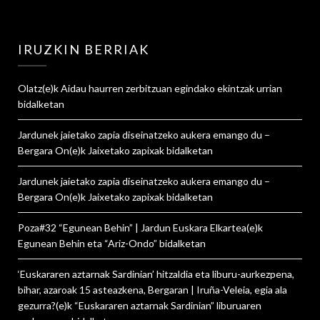
IRUZKIN BERRIAK
Olatz
(e)k
Aidau haurren zerbitzuan egindako ekintzak urrian
bidalketan
Jardunek jaietako zapia diseinatzeko aukera emango du –
Bergara On
(e)k
Jaixetako zapixak
bidalketan
Jardunek jaietako zapia diseinatzeko aukera emango du –
Bergara On
(e)k
Jaixetako zapixak
bidalketan
Poza#32 “Egunean Behin” | Jardun Euskara Elkartea
(e)k
Egunean Behin eta “Ariz-Ondo”
bidalketan
‘Euskararen aztarnak Sardinian’ hitzaldia eta liburu-aurkezpena,
bihar, azaroak 15 asteazkena, Bergaran | Iruña-Veleia, egia ala
gezurra?
(e)k
“Euskararen aztarnak Sardinian” liburuaren