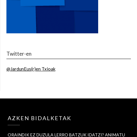
Twitter-en
@JardunEus(r)en Txioak
AZKEN BIDALKETAK
ORAINDIK EZ DUZULA LERRO BATZUK IDATZI? ANIMATU