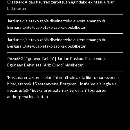
Olatz
(e)k
Aidau haurren zerbitzuan egindako ekintzak urrian
bidalketan
Jardunek jaietako zapia diseinatzeko aukera emango du –
Bergara On
(e)k
Jaixetako zapixak
bidalketan
Jardunek jaietako zapia diseinatzeko aukera emango du –
Bergara On
(e)k
Jaixetako zapixak
bidalketan
Poza#32 “Egunean Behin” | Jardun Euskara Elkartea
(e)k
Egunean Behin eta “Ariz-Ondo”
bidalketan
‘Euskararen aztarnak Sardinian’ hitzaldia eta liburu-aurkezpena,
bihar, azaroak 15 asteazkena, Bergaran | Iruña-Veleia, egia ala
gezurra?
(e)k
“Euskararen aztarnak Sardinian” liburuaren
aurkezpena
bidalketan