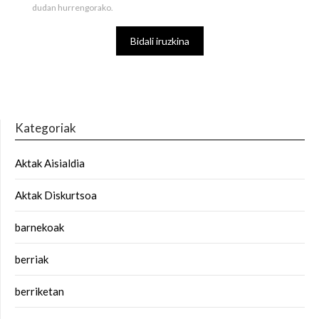
dudan hurrengorako.
Kategoriak
Aktak Aisialdia
Aktak Diskurtsoa
barnekoak
berriak
berriketan