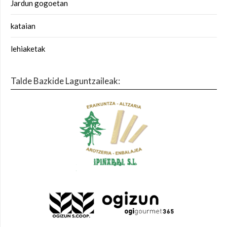
Jardun gogoetan
kataian
lehiaketak
Talde Bazkide Laguntzaileak: