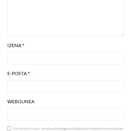
IZENA
*
E-POSTA
*
WEBGUNEA
Gorde nire izena, emaila eta webgunea bilatzaile honetan komentatzen