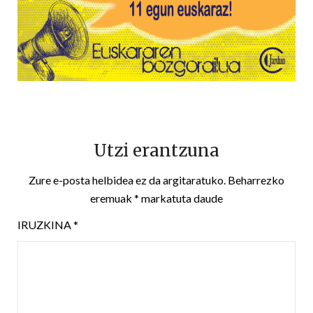
Utzi erantzuna
Zure e-posta helbidea ez da argitaratuko.
Beharrezko
eremuak
*
markatuta daude
IRUZKINA
*