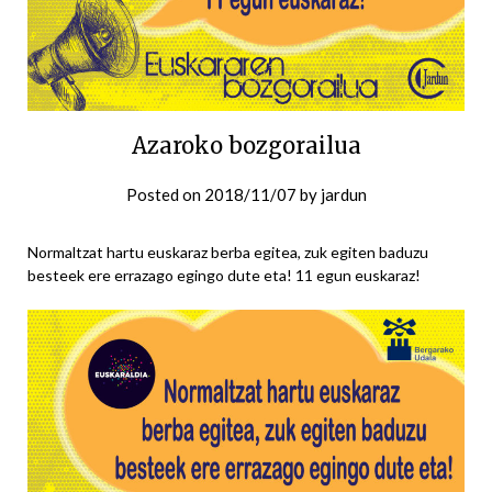
Azaroko bozgorailua
Posted on
2018/11/07
by
jardun
Normaltzat hartu euskaraz berba egitea, zuk egiten baduzu
besteek ere errazago egingo dute eta! 11 egun euskaraz!