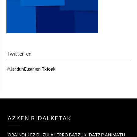
Twitter-en
@JardunEus(r)en Txioak
AZKEN BIDALKETAK
ORAINDIK EZ DUZULA LERRO BATZUK IDATZI? ANIMATU