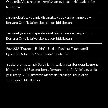
Olatz
(e)k
Aidau haurren zerbitzuan egindako ekintzak urrian
bidalketan
Jardunek jaietako zapia diseinatzeko aukera emango du –
Bergara On
(e)k
Jaixetako zapixak
bidalketan
Jardunek jaietako zapia diseinatzeko aukera emango du –
Bergara On
(e)k
Jaixetako zapixak
bidalketan
Poza#32 “Egunean Behin” | Jardun Euskara Elkartea
(e)k
Egunean Behin eta “Ariz-Ondo”
bidalketan
‘Euskararen aztarnak Sardinian’ hitzaldia eta liburu-aurkezpena,
bihar, azaroak 15 asteazkena, Bergaran | Iruña-Veleia, egia ala
gezurra?
(e)k
“Euskararen aztarnak Sardinian” liburuaren
aurkezpena
bidalketan