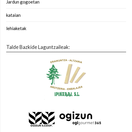
Jardun gogoetan
kataian
lehiaketak
Talde Bazkide Laguntzaileak: