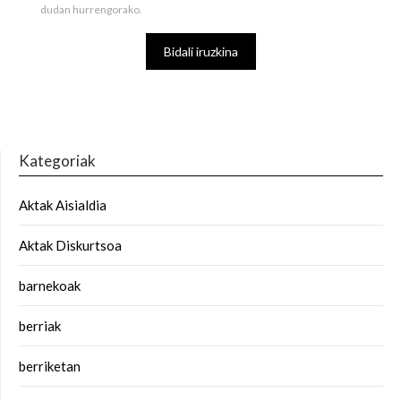
dudan hurrengorako.
Kategoriak
Aktak Aisialdia
Aktak Diskurtsoa
barnekoak
berriak
berriketan