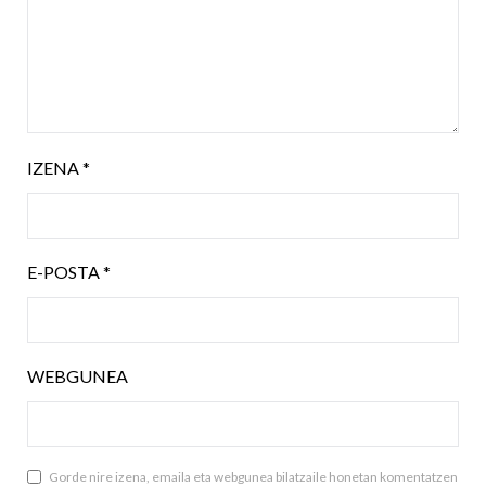
IZENA
*
E-POSTA
*
WEBGUNEA
Gorde nire izena, emaila eta webgunea bilatzaile honetan komentatzen