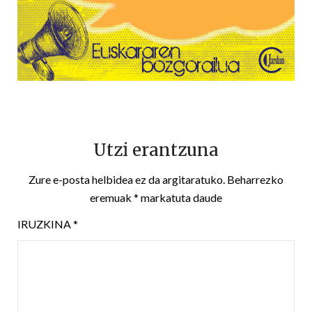
Utzi erantzuna
Zure e-posta helbidea ez da argitaratuko.
Beharrezko
eremuak
*
markatuta daude
IRUZKINA
*