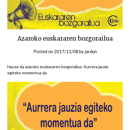
Azaroko euskararen bozgorailua
Posted on
2017/11/08
by
jardun
Hauxe da azaroko euskararen bozgorailua: Aurrera jauzia
egiteko momentua da