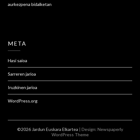
aurkezpena
bidalketan
META
Hasi saioa
Sarreren jarioa
Iruzkinen jarioa
WordPress.org
©2026 Jardun Euskara Elkartea
| Design:
Newspaperly
WordPress Theme