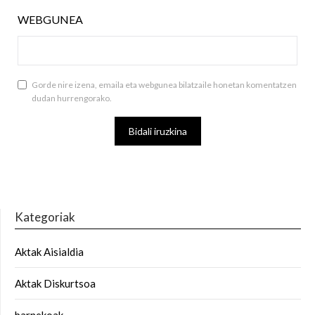
WEBGUNEA
Gorde nire izena, emaila eta webgunea bilatzaile honetan komentatzen
dudan hurrengorako.
Kategoriak
Aktak Aisialdia
Aktak Diskurtsoa