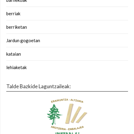
barnekoak
berriak
berriketan
Jardun gogoetan
kataian
lehiaketak
Talde Bazkide Laguntzaileak: