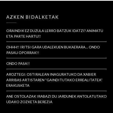
AZKEN BIDALKETAK
ORAINDIK EZ DUZULA LERRO BATZUK IDATZI? ANIMATU
ETA PARTE HARTU!!
OHHH!! IRITSI GARA UDALEKUEN BUKAERARA… ONDO
PASAU OPORRAK!!
ONDO PASA!!
AROZTEGI: OSTIRALEAN INAGURATUKO DA XABIER
ARRIBAS ARTISTAREN “GAINDITUTAKO ERREALITATEA”
ERAKUSKETA
ANE OSTOLAZAK IRABAZI DU JARDUNEK ANTOLATUTAKO
UDAKO ZOZKETA BEREZIA