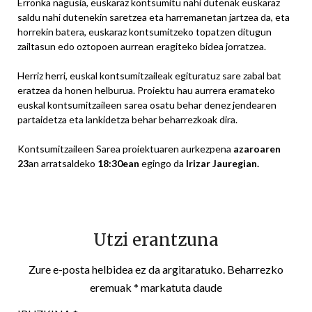
Erronka nagusia, euskaraz kontsumitu nahi dutenak euskaraz
saldu nahi dutenekin saretzea eta harremanetan jartzea da, eta
horrekin batera, euskaraz kontsumitzeko topatzen ditugun
zailtasun edo oztopoen aurrean eragiteko bidea jorratzea.
Herriz herri, euskal kontsumitzaileak egituratuz sare zabal bat
eratzea da honen helburua. Proiektu hau aurrera eramateko
euskal kontsumitzaileen sarea osatu behar denez jendearen
partaidetza eta lankidetza behar beharrezkoak dira.
Kontsumitzaileen Sarea proiektuaren aurkezpena
azaroaren
23
an arratsaldeko
18:30ean
egingo da
Irizar Jauregian.
Utzi erantzuna
Zure e-posta helbidea ez da argitaratuko.
Beharrezko
eremuak
*
markatuta daude