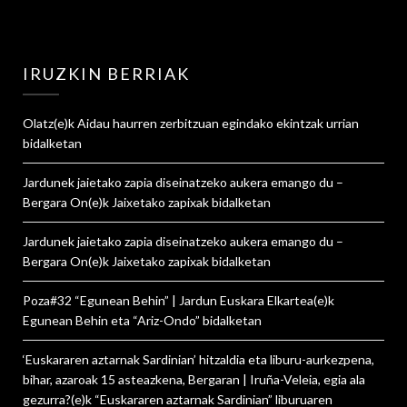
IRUZKIN BERRIAK
Olatz
(e)k
Aidau haurren zerbitzuan egindako ekintzak urrian
bidalketan
Jardunek jaietako zapia diseinatzeko aukera emango du –
Bergara On
(e)k
Jaixetako zapixak
bidalketan
Jardunek jaietako zapia diseinatzeko aukera emango du –
Bergara On
(e)k
Jaixetako zapixak
bidalketan
Poza#32 “Egunean Behin” | Jardun Euskara Elkartea
(e)k
Egunean Behin eta “Ariz-Ondo”
bidalketan
‘Euskararen aztarnak Sardinian’ hitzaldia eta liburu-aurkezpena,
bihar, azaroak 15 asteazkena, Bergaran | Iruña-Veleia, egia ala
gezurra?
(e)k
“Euskararen aztarnak Sardinian” liburuaren