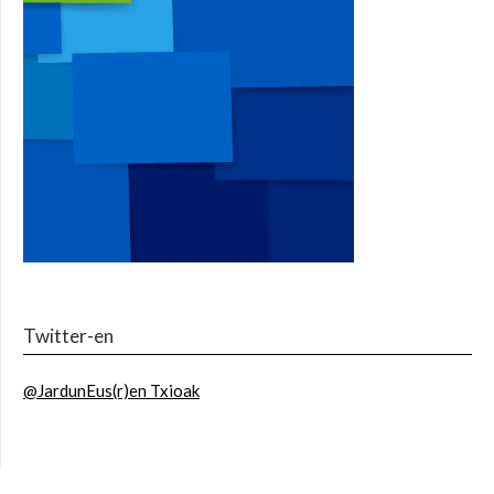
Twitter-en
@JardunEus(r)en Txioak