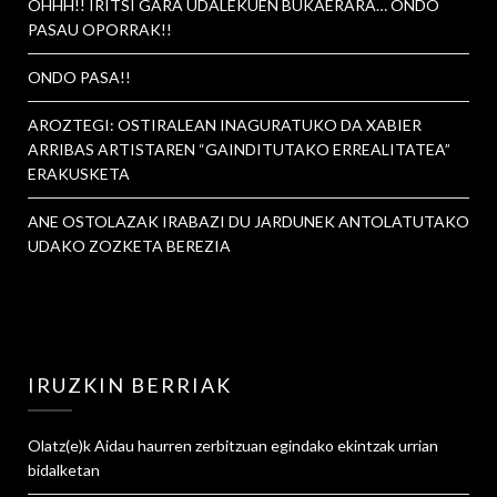
OHHH!! IRITSI GARA UDALEKUEN BUKAERARA… ONDO
PASAU OPORRAK!!
ONDO PASA!!
AROZTEGI: OSTIRALEAN INAGURATUKO DA XABIER
ARRIBAS ARTISTAREN “GAINDITUTAKO ERREALITATEA”
ERAKUSKETA
ANE OSTOLAZAK IRABAZI DU JARDUNEK ANTOLATUTAKO
UDAKO ZOZKETA BEREZIA
IRUZKIN BERRIAK
Olatz
(e)k
Aidau haurren zerbitzuan egindako ekintzak urrian
bidalketan