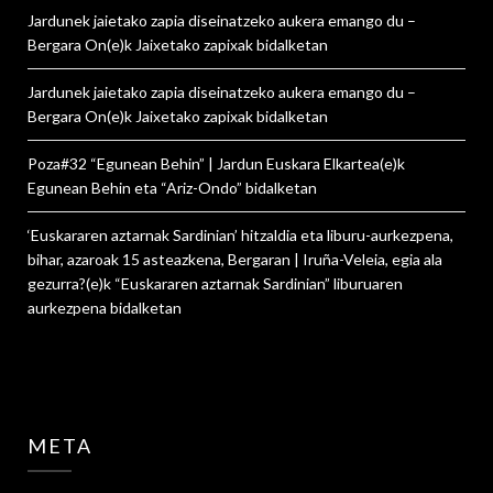
Jardunek jaietako zapia diseinatzeko aukera emango du –
Bergara On
(e)k
Jaixetako zapixak
bidalketan
Jardunek jaietako zapia diseinatzeko aukera emango du –
Bergara On
(e)k
Jaixetako zapixak
bidalketan
Poza#32 “Egunean Behin” | Jardun Euskara Elkartea
(e)k
Egunean Behin eta “Ariz-Ondo”
bidalketan
‘Euskararen aztarnak Sardinian’ hitzaldia eta liburu-aurkezpena,
bihar, azaroak 15 asteazkena, Bergaran | Iruña-Veleia, egia ala
gezurra?
(e)k
“Euskararen aztarnak Sardinian” liburuaren
aurkezpena
bidalketan
META