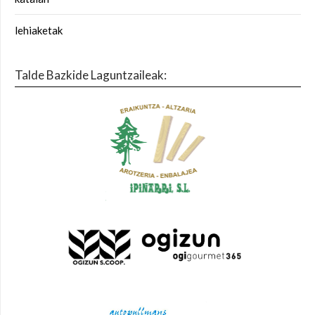
lehiaketak
Talde Bazkide Laguntzaileak: