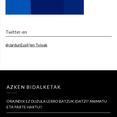
Twitter-en
@JardunEus(r)en Txioak
AZKEN BIDALKETAK
ORAINDIK EZ DUZULA LERRO BATZUK IDATZI? ANIMATU
ETA PARTE HARTU!!