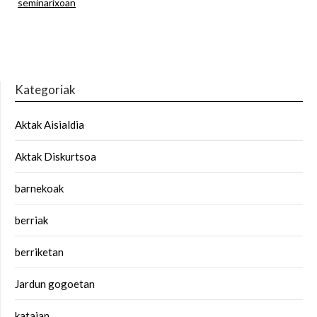
seminarixoan
Kategoriak
Aktak Aisialdia
Aktak Diskurtsoa
barnekoak
berriak
berriketan
Jardun gogoetan
kataian