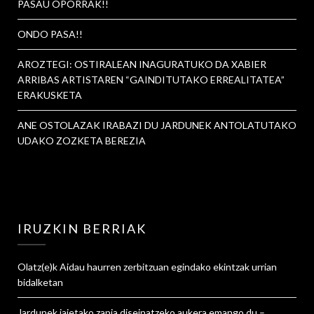
PASAU OPORRAK!!
ONDO PASA!!
AROZTEGI: OSTIRALEAN INAGURATUKO DA XABIER
ARRIBAS ARTISTAREN “GAINDITUTAKO ERREALITATEA”
ERAKUSKETA
ANE OSTOLAZAK IRABAZI DU JARDUNEK ANTOLATUTAKO
UDAKO ZOZKETA BEREZIA
IRUZKIN BERRIAK
Olatz
(e)k
Aidau haurren zerbitzuan egindako ekintzak urrian
bidalketan
Jardunek jaietako zapia diseinatzeko aukera emango du –