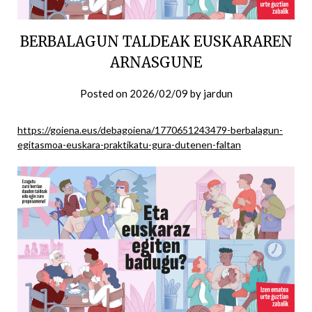
BERBALAGUN TALDEAK EUSKARAREN
ARNASGUNE
Posted on
2026/02/09
by
jardun
https://goiena.eus/debagoiena/1770651243479-berbalagun-
egitasmoa-euskara-praktikatu-gura-dutenen-faltan