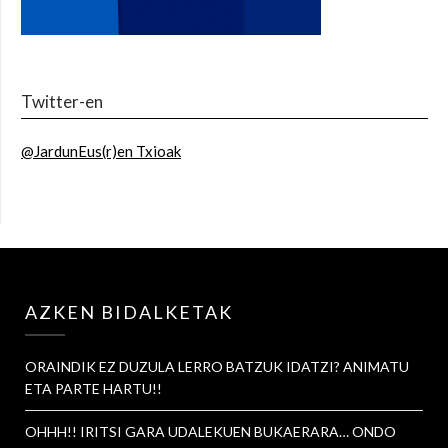
Twitter-en
@JardunEus(r)en Txioak
AZKEN BIDALKETAK
ORAINDIK EZ DUZULA LERRO BATZUK IDATZI? ANIMATU
ETA PARTE HARTU!!
OHHH!! IRITSI GARA UDALEKUEN BUKAERARA… ONDO