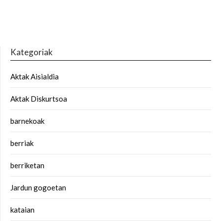
Kategoriak
Aktak Aisialdia
Aktak Diskurtsoa
barnekoak
berriak
berriketan
Jardun gogoetan
kataian