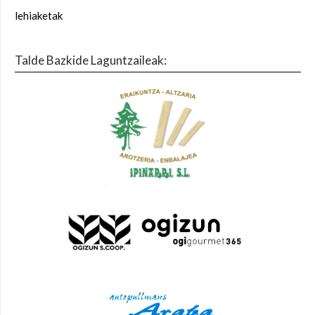
lehiaketak
Talde Bazkide Laguntzaileak: