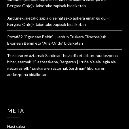
Bergara On
(e)k
Jaixetako zapixak
bidalketan
Jardunek jaietako zapia diseinatzeko aukera emango du –
Bergara On
(e)k
Jaixetako zapixak
bidalketan
Poza#32 “Egunean Behin” | Jardun Euskara Elkartea
(e)k
Egunean Behin eta “Ariz-Ondo”
bidalketan
‘Euskararen aztarnak Sardinian’ hitzaldia eta liburu-aurkezpena,
bihar, azaroak 15 asteazkena, Bergaran | Iruña-Veleia, egia ala
gezurra?
(e)k
“Euskararen aztarnak Sardinian” liburuaren
aurkezpena
bidalketan
META
Hasi saioa