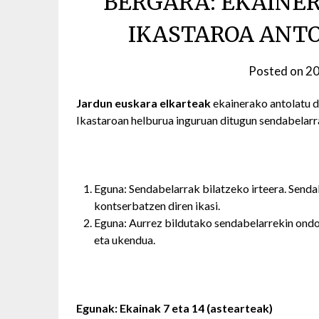
BERGARA: EKAINE
IKASTAROA ANT
Posted on
20
Jardun euskara elkarteak
ekainerako antolatu d
Ikastaroan helburua inguruan ditugun sendabelarr
Eguna: Sendabelarrak bilatzeko irteera. Sendab
kontserbatzen diren ikasi.
Eguna: Aurrez bildutako sendabelarrekin ondor
eta ukendua.
Egunak: Ekainak 7 eta 14 (astearteak)