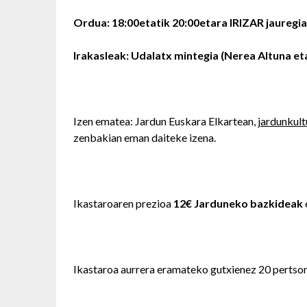
Ordua: 18:00etatik 20:00etara IRIZAR jauregi
Irakasleak: Udalatx mintegia (Nerea Altuna et
Izen ematea: Jardun Euskara Elkartean,
jardunkul
zenbakian eman daiteke izena.
Ikastaroaren prezioa
12€ Jarduneko bazkideak
Ikastaroa aurrera eramateko gutxienez 20 pertson