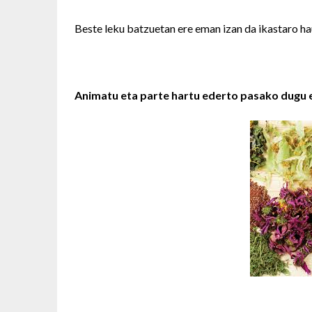
Beste leku batzuetan ere eman izan da ikastaro hau
Animatu eta parte hartu ederto pasako dugu e