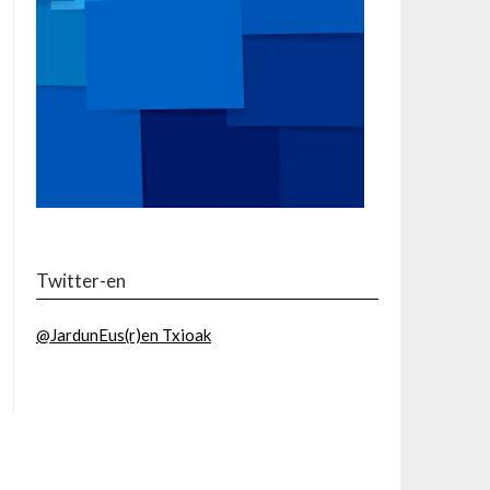
Twitter-en
@JardunEus(r)en Txioak