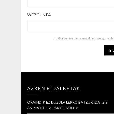
WEBGUNEA
Gorde nire izena, emaila eta webgunea b
AZKEN BIDALKETAK
ORAINDIK EZ DUZULA LERRO BATZUK IDATZI?
ANIMATU ETA PARTE HARTU!!