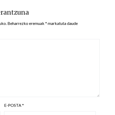
erantzuna
uko.
Beharrezko eremuak
*
markatuta daude
E-POSTA
*