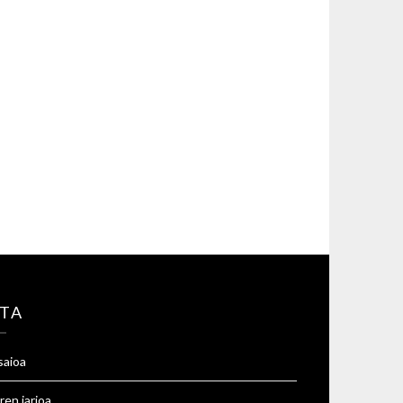
TA
saioa
ren jarioa