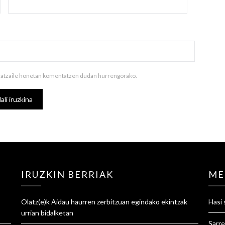
ilatzaile honetan komentatzen dudan hurrengorako.
IRUZKIN BERRIAK
ME
Olatz
(e)k
Aidau haurren zerbitzuan egindako ekintzak
Hasi 
urrian
bidalketan
Sarre