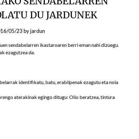
RAKO SENDABELARREN
OLATU DU JARDUNEK
16/05/23
by
jardun
uen sendabelarren ikastaroaren berri eman nahi dizuegu.
ak ezagutzea da.
elarrak identifikatu, batu, erabilpenak ezagutu eta nola
engo aterakinak egingo ditugu: Olio beratzea, tintura