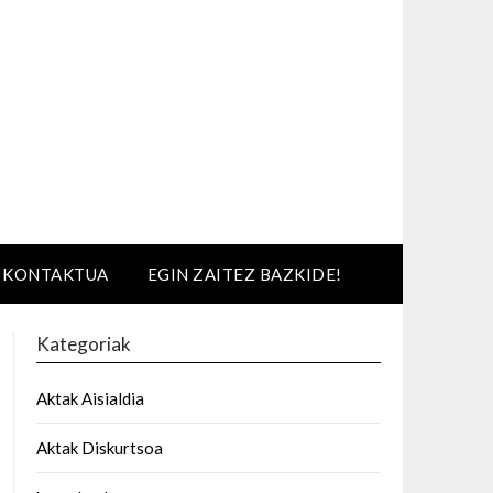
KONTAKTUA
EGIN ZAITEZ BAZKIDE!
Kategoriak
Aktak Aisialdia
Aktak Diskurtsoa