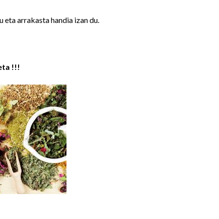
 eta arrakasta handia izan du.
ta !!!