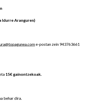
an
a Idurre Aranguren)
tura@topagunea.com
e-postan zein 943763661
eta
15€ gainontzekoak.
a behar dira.