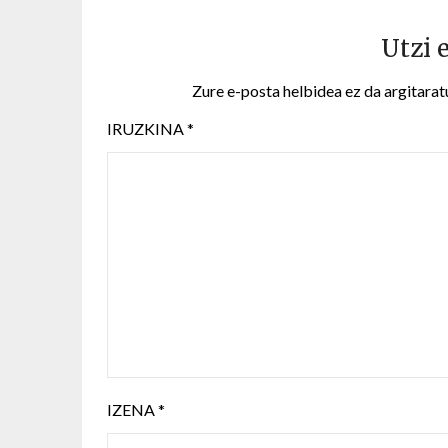
Utzi 
Zure e-posta helbidea ez da argitarat
IRUZKINA
*
IZENA
*