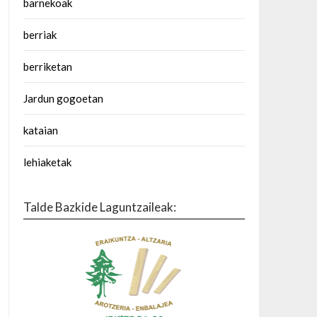
barnekoak
berriak
berriketan
Jardun gogoetan
kataian
lehiaketak
Talde Bazkide Laguntzaileak: