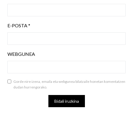
E-POSTA
*
WEBGUNEA
Gorde nire izena, emaila eta webgunea bilatzaile honetan komentatzen
dudan hurrengorako.