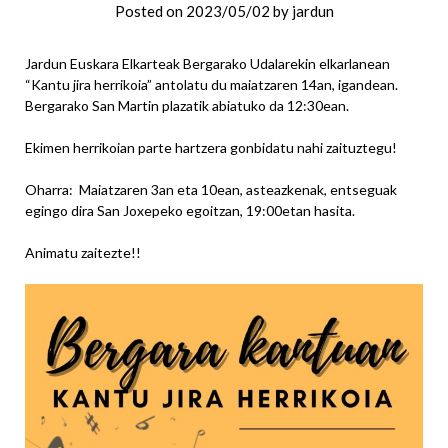
Posted on
2023/05/02
by
jardun
Jardun Euskara Elkarteak Bergarako Udalarekin elkarlanean
“Kantu jira herrikoia” antolatu du maiatzaren 14an, igandean.
Bergarako San Martin plazatik abiatuko da 12:30ean.
Ekimen herrikoian parte hartzera gonbidatu nahi zaituztegu!
Oharra: Maiatzaren 3an eta 10ean, asteazkenak, entseguak
egingo dira San Joxepeko egoitzan, 19:00etan hasita.
Animatu zaitezte!!