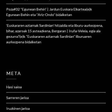
Poza#32 “Egunean Behin” | Jardun Euskara Elkartea
(e)k
Egunean Behin eta “Ariz-Ondo”
bidalketan
‘Euskararen aztarnak Sardinian’ hitzaldia eta liburu-aurkezpena,
bihar, azaroak 15 asteazkena, Bergaran | Iruña-Veleia, egia ala
gezurra?
(e)k
“Euskararen aztarnak Sardinian” liburuaren
aurkezpena
bidalketan
META
Hasi saioa
Sarreren jarioa
Iruzkinen jarioa