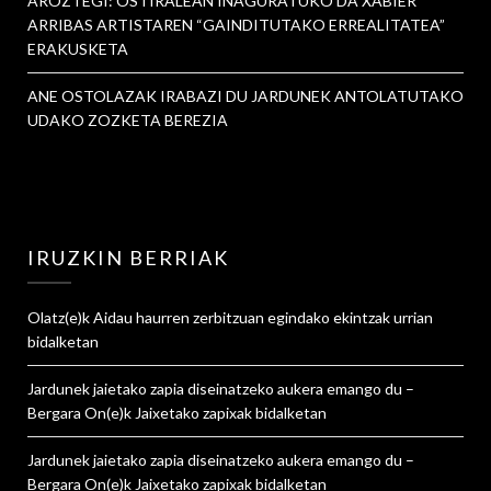
AROZTEGI: OSTIRALEAN INAGURATUKO DA XABIER
ARRIBAS ARTISTAREN “GAINDITUTAKO ERREALITATEA”
ERAKUSKETA
ANE OSTOLAZAK IRABAZI DU JARDUNEK ANTOLATUTAKO
UDAKO ZOZKETA BEREZIA
IRUZKIN BERRIAK
Olatz
(e)k
Aidau haurren zerbitzuan egindako ekintzak urrian
bidalketan
Jardunek jaietako zapia diseinatzeko aukera emango du –
Bergara On
(e)k
Jaixetako zapixak
bidalketan
Jardunek jaietako zapia diseinatzeko aukera emango du –
Bergara On
(e)k
Jaixetako zapixak
bidalketan