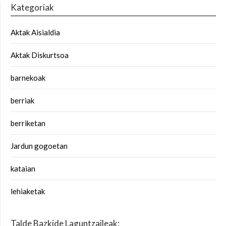
Kategoriak
Aktak Aisialdia
Aktak Diskurtsoa
barnekoak
berriak
berriketan
Jardun gogoetan
kataian
lehiaketak
Talde Bazkide Laguntzaileak: