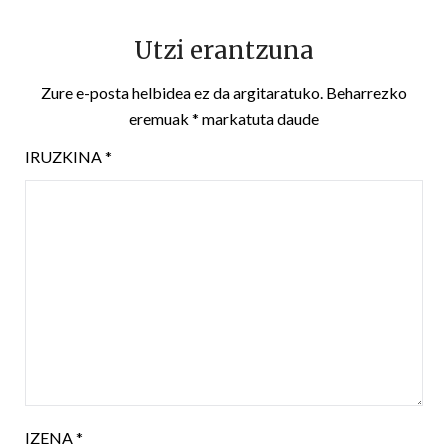
Utzi erantzuna
Zure e-posta helbidea ez da argitaratuko.
Beharrezko
eremuak
*
markatuta daude
IRUZKINA
*
IZENA
*