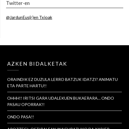
Twitter-en
@JardunEus(r)en Txioak
AZKEN BIDALKETAK
ORAINDIK EZ DUZULA LERRO BATZUK IDATZI? ANIMATU
ETA PARTE HARTU!!
OHHH!! IRITSI GARA UDALEKUEN BUKAERARA… ONDO
PASAU OPORRAK!!
ONDO PASA!!