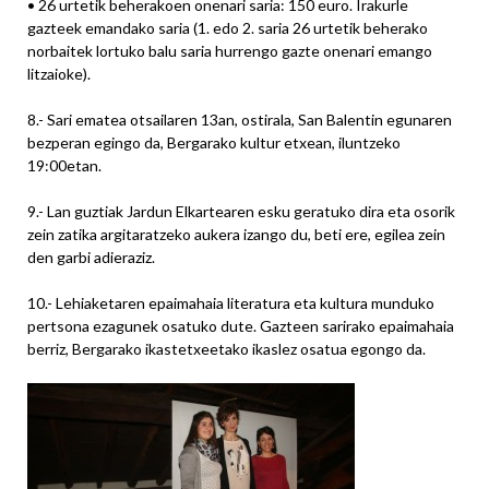
• 26 urtetik beherakoen onenari saria: 150 euro. Irakurle
gazteek emandako saria (1. edo 2. saria 26 urtetik beherako
norbaitek lortuko balu saria hurrengo gazte onenari emango
litzaioke).
8.- Sari ematea otsailaren 13an, ostirala, San Balentin egunaren
bezperan egingo da, Bergarako kultur etxean, iluntzeko
19:00etan.
9.- Lan guztiak Jardun Elkartearen esku geratuko dira eta osorik
zein zatika argitaratzeko aukera izango du, beti ere, egilea zein
den garbi adieraziz.
10.- Lehiaketaren epaimahaia literatura eta kultura munduko
pertsona ezagunek osatuko dute. Gazteen sarirako epaimahaia
berriz, Bergarako ikastetxeetako ikaslez osatua egongo da.