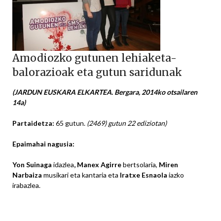
Amodiozko gutunen lehiaketa-
balorazioak eta gutun saridunak
(JARDUN EUSKARA ELKARTEA. Bergara, 2014ko otsailaren
14a)
Partaidetza
:
65 gutun.
(2469) gutun 22 ediziotan)
Epaimahai nagusia:
Yon Suinaga
idazlea
, Manex Agirre
bertsolaria,
Miren
Narbaiza
musikari eta kantaria eta
Iratxe Esnaola
iazko
irabazlea.