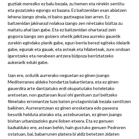
guztiak mereziko ez balu bezala, zu hemen eta nirekin sentitu
eta gozatzeko egongo ez bazara. Ez baitzenidan esan abiatzen
lehena izango zinela, ni baino gazteagoa izan arren. Ez
baitzenidan jakinarazi nolakoa izango zen niretzako bizitza zu
maitatu ahal izan gabe. Eta ez baitzenidan ohartarazi zein
gogorra izango zen goizero ohetik jaikitzea aurreko gauetik
zurekin egindako planik gabe, egun berria berezi egiteko ideiarik
gabe, egunak eta gauak, eta asteak eta hilabeteak, zure ondoan
igarotzeko eta nerabeen antzera bizipoza berriztatzeko
aukerarik eduki gabe.
Izan ere, ordutik aurrerako neguetan ez ginen joango
Mediterraneo aldeko hondartza bakartietara, eta ez ginen
gauerdira arte dantzatuko erdi okupatutako hoteletako
aretoetan, non gaztaroan ikusi ohi genituen zuri beltzeko
filmetako erromantze luze baten protagonistak bezala sentitzen
baikinen. Aurrerantzean ez ginen erosketara edo paseora
besotik helduta aterako eta, asteburuetan, ez ginen joango
bisitan urbanizazioko gure iloben etxera. Eta ez genuen
bazkalduko ere, astean behin, hain gustuko genuen Pedroren
ostatuan, bai, babarrunen platera bi aldiz betetzen zidaten