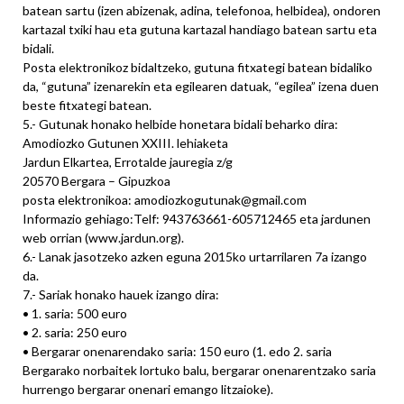
batean sartu (izen abizenak, adina, telefonoa, helbidea), ondoren
kartazal txiki hau eta gutuna kartazal handiago batean sartu eta
bidali.
Posta elektronikoz bidaltzeko, gutuna fitxategi batean bidaliko
da, “gutuna” izenarekin eta egilearen datuak, “egilea” izena duen
beste fitxategi batean.
5.- Gutunak honako helbide honetara bidali beharko dira:
Amodiozko Gutunen XXIII. lehiaketa
Jardun Elkartea, Errotalde jauregia z/g
20570 Bergara – Gipuzkoa
posta elektronikoa: amodiozkogutunak@gmail.com
Informazio gehiago:Telf: 943763661-605712465 eta jardunen
web orrian (www.jardun.org).
6.- Lanak jasotzeko azken eguna 2015ko urtarrilaren 7a izango
da.
7.- Sariak honako hauek izango dira:
• 1. saria: 500 euro
• 2. saria: 250 euro
• Bergarar onenarendako saria: 150 euro (1. edo 2. saria
Bergarako norbaitek lortuko balu, bergarar onenarentzako saria
hurrengo bergarar onenari emango litzaioke).