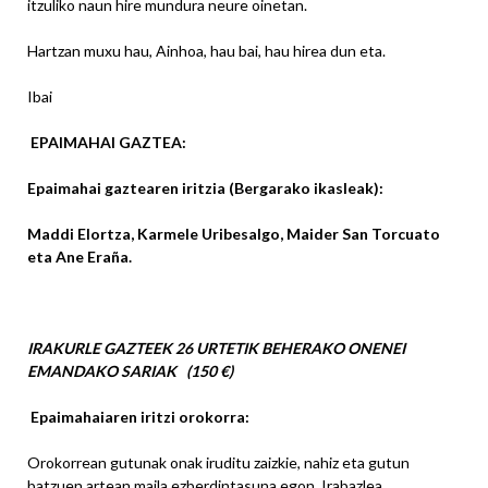
itzuliko naun hire mundura neure oinetan.
Hartzan muxu hau, Ainhoa, hau bai, hau hirea dun eta.
Ibai
EPAIMAHAI GAZTEA:
Epaimahai gaztearen iritzia (Bergarako ikasleak):
Maddi Elortza, Karmele Uribesalgo, Maider San Torcuato
eta Ane Eraña.
IRAKURLE GAZTEEK 26 URTETIK BEHERAKO ONENEI
EMANDAKO SARIAK (150 €)
Epaimahaiaren iritzi orokorra:
Orokorrean gutunak onak iruditu zaizkie, nahiz eta gutun
batzuen artean maila ezberdintasuna egon. Irabazlea