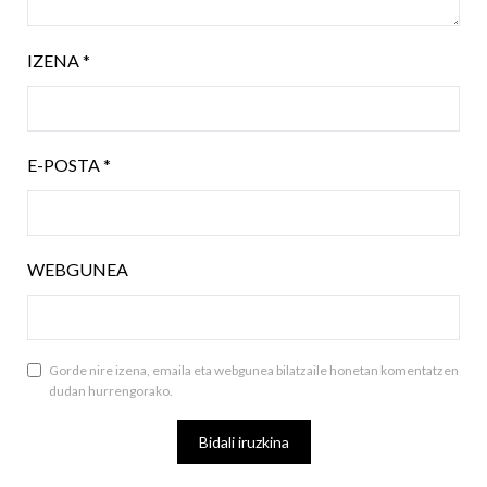
IZENA
*
E-POSTA
*
WEBGUNEA
Gorde nire izena, emaila eta webgunea bilatzaile honetan komentatzen
dudan hurrengorako.