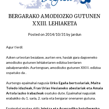
BERGARAKO AMODIOZKO GUTUNEN
XXIII. LEHIAKETA
Posted on
2014/10/31
by
jardun
Agur t’erdi:
Azken urteotan bezalaxe, aurten ere, hasiak gara dagoeneko
amodiozko gutunen lehiaketaren edizioa berriaren
zabalpenarekin. Aurtengoan, amodiozko gutunen XXIII. edizioa
ospatuko da .
Aurtengo epaimahai nagusia
Urko Egaña bertsolariak, Maite
Toledo idazleak, Fran Urias Hesianeko abeslariak eta Amaia
Artola iazko irabazleak
osatuko dute. Epaimahai nagusiak
erabakiko du 1. saria, 2. saria eta bergarar onenaren gutuna.
Epaimahai gaztea aldiz,
Ipintza eta Aranzadiko batxilergoko