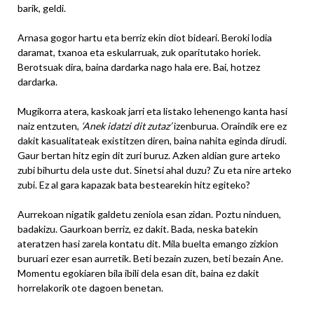
barik, geldi.
Arnasa gogor hartu eta berriz ekin diot bideari. Beroki lodia
daramat, txanoa eta eskularruak, zuk oparitutako horiek.
Berotsuak dira, baina dardarka nago hala ere. Bai, hotzez
dardarka.
Mugikorra atera, kaskoak jarri eta listako lehenengo kanta hasi
naiz entzuten,
‘Anek idatzi dit zutaz’
izenburua. Oraindik ere ez
dakit kasualitateak existitzen diren, baina nahita eginda dirudi.
Gaur bertan hitz egin dit zuri buruz. Azken aldian gure arteko
zubi bihurtu dela uste dut. Sinetsi ahal duzu? Zu eta nire arteko
zubi. Ez al gara kapazak bata bestearekin hitz egiteko?
Aurrekoan nigatik galdetu zeniola esan zidan. Poztu ninduen,
badakizu. Gaurkoan berriz, ez dakit. Bada, neska batekin
ateratzen hasi zarela kontatu dit. Mila buelta emango zizkion
buruari ezer esan aurretik. Beti bezain zuzen, beti bezain Ane.
Momentu egokiaren bila ibili dela esan dit, baina ez dakit
horrelakorik ote dagoen benetan.