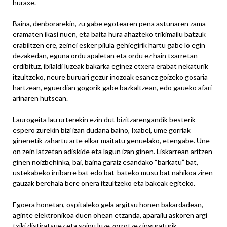
huraxe.
Baina, denborarekin, zu gabe egotearen pena astunaren zama
eramaten ikasi nuen, eta baita hura ahazteko trikimailu batzuk
erabiltzen ere, zeinei esker pilula gehiegirik hartu gabe lo egin
dezakedan, eguna ordu apaletan eta ordu ez hain txarretan
erdibituz, ibilaldi luzeak bakarka eginez etxera erabat nekaturik
itzultzeko, neure buruari gezur inozoak esanez goizeko gosaria
hartzean, eguerdian gogorik gabe bazkaltzean, edo gaueko afari
arinaren hutsean.
Laurogeita lau urterekin ezin dut bizitzarengandik besterik
espero zurekin bizi izan dudana baino, Ixabel, ume gorriak
ginenetik zahartu arte elkar maitatu genuelako, etengabe. Une
on zein latzetan adiskide eta lagun izan ginen. Liskarrean aritzen
ginen noizbehinka, bai, baina garaiz esandako “barkatu” bat,
ustekabeko irribarre bat edo bat-bateko musu bat nahikoa ziren
gauzak berehala bere onera itzultzeko eta bakeak egiteko.
Egoera honetan, ospitaleko gela argitsu honen bakardadean,
aginte elektronikoa duen ohean etzanda, aparailu askoren argi
txiki distiratsuez eta soinu luze zorrotzez inguraturik,