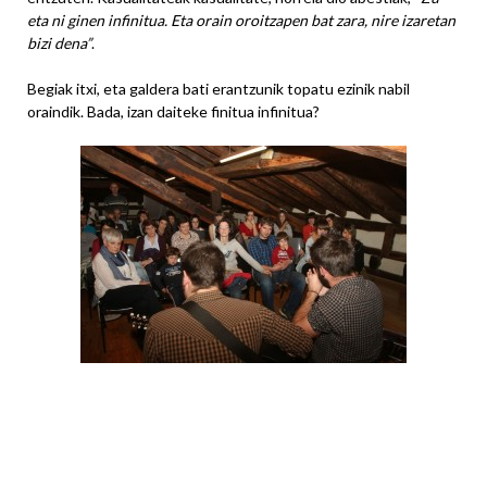
eta ni ginen infinitua. Eta orain oroitzapen bat zara, nire izaretan
bizi dena”
.
Begiak itxi, eta galdera bati erantzunik topatu ezinik nabil
oraindik. Bada, izan daiteke finitua infinitua?