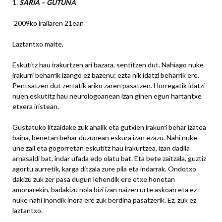
1.
SARIA – GUTUNA
2009ko irailaren 21ean
Laztantxo maite,
Eskutitz hau irakurtzen ari bazara, sentitzen dut. Nahiago nuke
irakurri beharrik izango ez bazenu; ezta nik idatzi beharrik ere.
Pentsatzen dut zertatik ariko zaren pasatzen. Horregatik idatzi
nuen eskutitz hau neurologoanean izan ginen egun hartantxe
etxera iristean.
Gustatuko litzaidake zuk ahalik eta gutxien irakurri behar izatea
baina, benetan behar duzunean eskura izan ezazu. Nahi nuke
une zail eta gogorretan eskutitz hau irakurtzea, izan dadila
arnasaldi bat, indar ufada edo olatu bat. Eta bete zaitzala, guztiz
agortu aurretik, karga ditzala zure pila eta indarrak. Ondotxo
dakizu zuk zer pasa dugun lehendik ere etxe honetan
amonarekin, badakizu nola bizi izan naizen urte askoan eta ez
nuke nahi inondik inora ere zuk berdina pasatzerik. Ez, zuk ez
laztantxo.