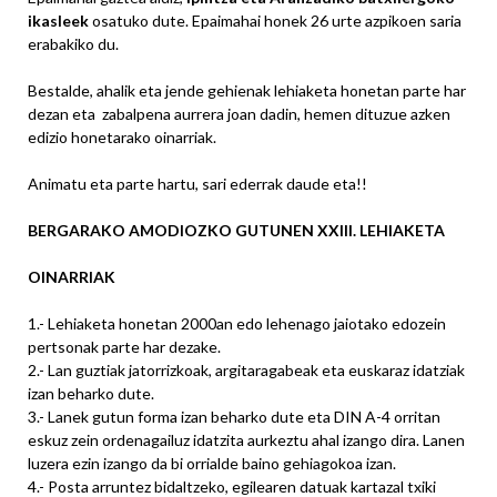
ikasleek
osatuko dute. Epaimahai honek 26 urte azpikoen saria
erabakiko du.
Bestalde, ahalik eta jende gehienak lehiaketa honetan parte har
dezan eta zabalpena aurrera joan dadin, hemen dituzue azken
edizio honetarako oinarriak.
Animatu eta parte hartu, sari ederrak daude eta!!
BERGARAKO AMODIOZKO GUTUNEN XXIII. LEHIAKETA
OINARRIAK
1.- Lehiaketa honetan 2000an edo lehenago jaiotako edozein
pertsonak parte har dezake.
2.- Lan guztiak jatorrizkoak, argitaragabeak eta euskaraz idatziak
izan beharko dute.
3.- Lanek gutun forma izan beharko dute eta DIN A-4 orritan
eskuz zein ordenagailuz idatzita aurkeztu ahal izango dira. Lanen
luzera ezin izango da bi orrialde baino gehiagokoa izan.
4.- Posta arruntez bidaltzeko, egilearen datuak kartazal txiki