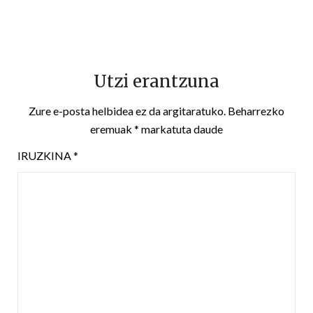
Utzi erantzuna
Zure e-posta helbidea ez da argitaratuko.
Beharrezko
eremuak
*
markatuta daude
IRUZKINA
*