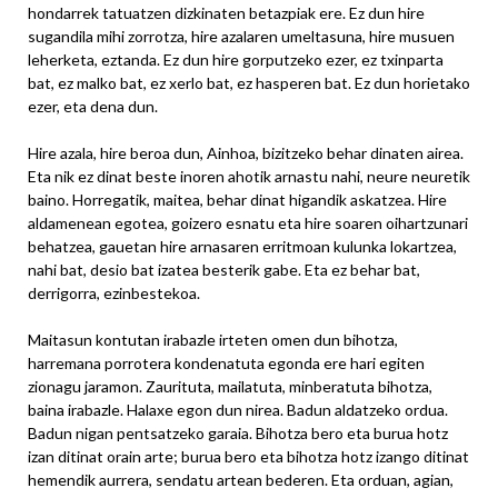
hondarrek tatuatzen dizkinaten betazpiak ere. Ez dun hire
sugandila mihi zorrotza, hire azalaren umeltasuna, hire musuen
leherketa, eztanda. Ez dun hire gorputzeko ezer, ez txinparta
bat, ez malko bat, ez xerlo bat, ez hasperen bat. Ez dun horietako
ezer, eta dena dun.
Hire azala, hire beroa dun, Ainhoa, bizitzeko behar dinaten airea.
Eta nik ez dinat beste inoren ahotik arnastu nahi, neure neuretik
baino. Horregatik, maitea, behar dinat higandik askatzea. Hire
aldamenean egotea, goizero esnatu eta hire soaren oihartzunari
behatzea, gauetan hire arnasaren erritmoan kulunka lokartzea,
nahi bat, desio bat izatea besterik gabe. Eta ez behar bat,
derrigorra, ezinbestekoa.
Maitasun kontutan irabazle irteten omen dun bihotza,
harremana porrotera kondenatuta egonda ere hari egiten
zionagu jaramon. Zaurituta, mailatuta, minberatuta bihotza,
baina irabazle. Halaxe egon dun nirea. Badun aldatzeko ordua.
Badun nigan pentsatzeko garaia. Bihotza bero eta burua hotz
izan ditinat orain arte; burua bero eta bihotza hotz izango ditinat
hemendik aurrera, sendatu artean bederen. Eta orduan, agian,