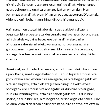
nik hiretik. Ez naun lotsatzen, esan egingo dinat. Ainhomanoa
naun. Lehenengo urratsa onartzea izaten omen dun. Hori
behintzat egin dinat, orain bigarren pausua zetorren. Distantzia.
Aldendu egin behar naun, higandik eta hire mundutik.
Hain nagon errotuta hiri, aberrian sustraiak bota dituena
bezalaxe. Eta erbesteratu, desterratu egingo naun borondatez,
nahi dinatelako, baina batez ere behar dinatelako nire
bihotzaren aberria, nire lekukotasuna, nongotasuna, nire
gorputzaren mugetara bueltatzea. Eta hireetatik ateratzea,
horregatik erbesteratuko naun atzera ere benetan dagokidan
aberrira.
Bazekinat, ez dun ulertzen erraza, errudun sentituko haiz orain
agian. Baina, sinetsi egin behar dun. Ez dun higatik. Ez dun hire
gorputzeko ezer, ez dun hire azalagatik, ez hire begiengatik, ez
hire sabelagatik, ezta biok ezagutzen dinagun txoko ezkutu
horregatik ere. Ez dun hire ahoagatik, ez dun hire bizkar gozo,
leun eta infinituagatik, ezta hire sabelagatik ere. Ez dun hire
usaina, ez dun hire ilea, hire begirada, zerion argia eta bakea. Hire
belarria, estaltzen dinan belusezko kapa, hire ahotsa, eta ezta lo