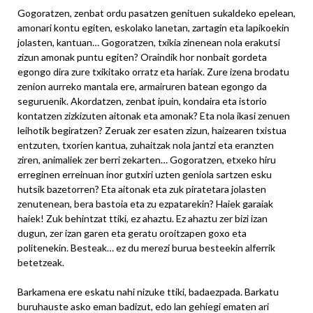
Gogoratzen, zenbat ordu pasatzen genituen sukaldeko epelean,
amonari kontu egiten, eskolako lanetan, zartagin eta lapikoekin
jolasten, kantuan… Gogoratzen, txikia zinenean nola erakutsi
zizun amonak puntu egiten? Oraindik hor nonbait gordeta
egongo dira zure txikitako orratz eta hariak. Zure izena brodatu
zenion aurreko mantala ere, armairuren batean egongo da
seguruenik. Akordatzen, zenbat ipuin, kondaira eta istorio
kontatzen zizkizuten aitonak eta amonak? Eta nola ikasi zenuen
leihotik begiratzen? Zeruak zer esaten zizun, haizearen txistua
entzuten, txorien kantua, zuhaitzak nola jantzi eta eranzten
ziren, animaliek zer berri zekarten… Gogoratzen, etxeko hiru
erreginen erreinuan inor gutxiri uzten geniola sartzen esku
hutsik bazetorren? Eta aitonak eta zuk piratetara jolasten
zenutenean, bera bastoia eta zu ezpatarekin? Haiek garaiak
haiek! Zuk behintzat ttiki, ez ahaztu. Ez ahaztu zer bizi izan
dugun, zer izan garen eta geratu oroitzapen goxo eta
politenekin. Besteak… ez du merezi burua besteekin alferrik
betetzeak.
Barkamena ere eskatu nahi nizuke ttiki, badaezpada. Barkatu
buruhauste asko eman badizut, edo lan gehiegi ematen ari