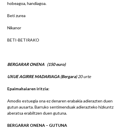
hobeagoa, handiagoa.
Beti zurea
Nikanor
BETI-BETIRAKO
BERGARAR ONENA (150 euro)
UXUE AGIRRE MADARIAGA (Bergara)
20 urte
Epaimahaiaren iritzia
:
Amodio estuegia ona ez denaren erabakia adierazten duen
gutun ausarta. Barruko sentimenduak adierazteko hizkuntz
aberatsa erabiltzen duen gutuna.
BERGARAR ONENA – GUTUNA