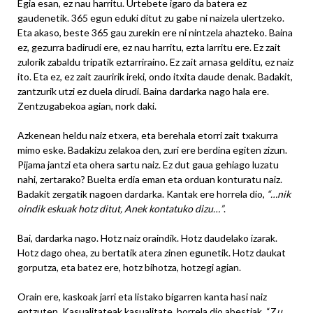
Egia esan, ez nau harritu. Urtebete igaro da batera ez
gaudenetik. 365 egun eduki ditut zu gabe ni naizela ulertzeko.
Eta akaso, beste 365 gau zurekin ere ni nintzela ahazteko. Baina
ez, gezurra badirudi ere, ez nau harritu, ezta larritu ere. Ez zait
zulorik zabaldu tripatik eztarriraino. Ez zait arnasa gelditu, ez naiz
ito. Eta ez, ez zait zauririk ireki, ondo itxita daude denak. Badakit,
zantzurik utzi ez duela dirudi. Baina dardarka nago hala ere.
Zentzugabekoa agian, nork daki.
Azkenean heldu naiz etxera, eta berehala etorri zait txakurra
mimo eske. Badakizu zelakoa den, zuri ere berdina egiten zizun.
Pijama jantzi eta ohera sartu naiz. Ez dut gaua gehiago luzatu
nahi, zertarako? Buelta erdia eman eta orduan konturatu naiz.
Badakit zergatik nagoen dardarka. Kantak ere horrela dio,
“…nik
oindik eskuak hotz ditut, Anek kontatuko dizu…”
.
Bai, dardarka nago. Hotz naiz oraindik. Hotz daudelako izarak.
Hotz dago ohea, zu bertatik atera zinen egunetik. Hotz daukat
gorputza, eta batez ere, hotz bihotza, hotzegi agian.
Orain ere, kaskoak jarri eta listako bigarren kanta hasi naiz
entzuten. Kasualitateak kasualitate, horrela dio abestiak, “Z
u