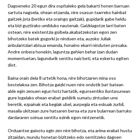
Dagoeneko 20 egun dira ospitaleko gela bakarti honen barruan
sartuta nagoela, ohean etzanda, nire osasun txarreko hainbat
gaitzek jota (betiko eta oraingo gaitzak), gupidarik gabe heldu
eta bizi guztirako umilduko nautenak. Gaizkiagotze larri baten
ostean, nire existentzia goibela akabatzekotan egon zen
bihotzeko batek gogorki jo ninduen eta, auzoko Juliak
anbulantziari abisua emanda, honaino ekarri ninduten presaka.
Andre onbera honekin, laguntza gehien behar izan dudan
momentuetan, lagundurik sentitu naiz beti, eta eskertu egiten
diot.
Baina orain dela 8 urtetik hona, nire bihotzaren mina oso
bestelakoa zen. Bihotza gaizki nuen nire ondotik bat-batean
alde egin zenuen egun hotz hartatik, egunsentiko iluntasunean
gure logelako ohean erabat geldirik sumatu zintudan une
beretik, ezpainak eta begiak ubel, aurpegia eta eskuak zurbil,
masaila ukitzean zure hatsaren beroa eta zure bularrean barruko
dardararen soinua sentitu ezinik egon nintzenetik.
Orduantxe gaixotu egin zen nire bihotza, eta arima erabat hustu
zitzaidan, mundu honetan bizitzeko edo sentitzeko dagoen