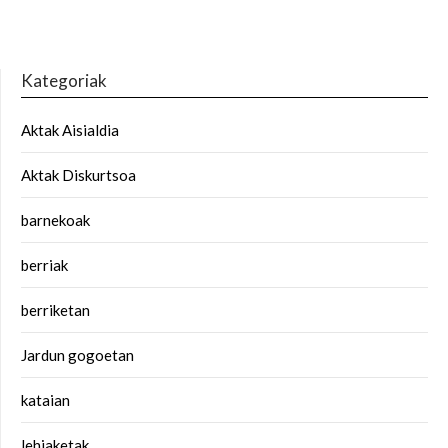
Kategoriak
Aktak Aisialdia
Aktak Diskurtsoa
barnekoak
berriak
berriketan
Jardun gogoetan
kataian
lehiaketak