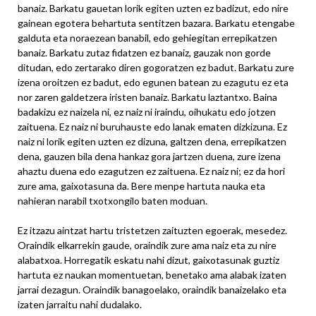
banaiz. Barkatu gauetan lorik egiten uzten ez badizut, edo nire
gainean egotera behartuta sentitzen bazara. Barkatu etengabe
galduta eta noraezean banabil, edo gehiegitan errepikatzen
banaiz. Barkatu zutaz fidatzen ez banaiz, gauzak non gorde
ditudan, edo zertarako diren gogoratzen ez badut. Barkatu zure
izena oroitzen ez badut, edo egunen batean zu ezagutu ez eta
nor zaren galdetzera iristen banaiz. Barkatu laztantxo. Baina
badakizu ez naizela ni, ez naiz ni iraindu, oihukatu edo jotzen
zaituena. Ez naiz ni buruhauste edo lanak ematen dizkizuna. Ez
naiz ni lorik egiten uzten ez dizuna, galtzen dena, errepikatzen
dena, gauzen bila dena hankaz gora jartzen duena, zure izena
ahaztu duena edo ezagutzen ez zaituena. Ez naiz ni; ez da hori
zure ama, gaixotasuna da. Bere menpe hartuta nauka eta
nahieran narabil txotxongilo baten moduan.
Ez itzazu aintzat hartu tristetzen zaituzten egoerak, mesedez.
Oraindik elkarrekin gaude, oraindik zure ama naiz eta zu nire
alabatxoa. Horregatik eskatu nahi dizut, gaixotasunak guztiz
hartuta ez naukan momentuetan, benetako ama alabak izaten
jarrai dezagun. Oraindik banagoelako, oraindik banaizelako eta
izaten jarraitu nahi dudalako.