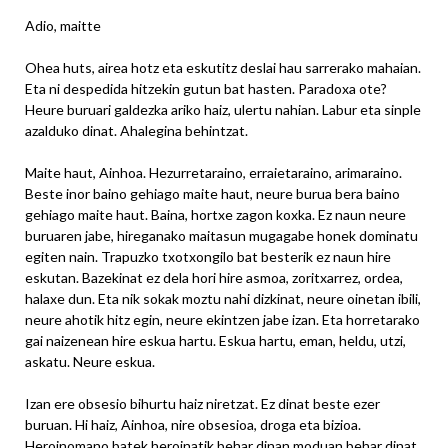
Adio, maitte
Ohea huts, airea hotz eta eskutitz deslai hau sarrerako mahaian.
Eta ni despedida hitzekin gutun bat hasten. Paradoxa ote?
Heure buruari galdezka ariko haiz, ulertu nahian. Labur eta sinple
azalduko dinat. Ahalegina behintzat.
Maite haut, Ainhoa. Hezurretaraino, erraietaraino, arimaraino.
Beste inor baino gehiago maite haut, neure burua bera baino
gehiago maite haut. Baina, hortxe zagon koxka. Ez naun neure
buruaren jabe, hireganako maitasun mugagabe honek dominatu
egiten nain. Trapuzko txotxongilo bat besterik ez naun hire
eskutan. Bazekinat ez dela hori hire asmoa, zoritxarrez, ordea,
halaxe dun. Eta nik sokak moztu nahi dizkinat, neure oinetan ibili,
neure ahotik hitz egin, neure ekintzen jabe izan. Eta horretarako
gai naizenean hire eskua hartu. Eskua hartu, eman, heldu, utzi,
askatu. Neure eskua.
Izan ere obsesio bihurtu haiz niretzat. Ez dinat beste ezer
buruan. Hi haiz, Ainhoa, nire obsesioa, droga eta bizioa.
Heroinomano batek heroinatik behar dinan moduan behar dinat