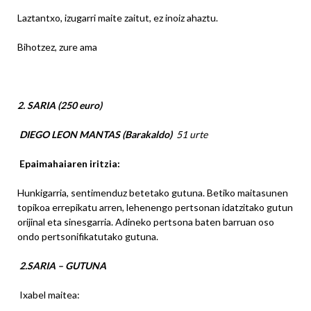
Laztantxo, izugarri maite zaitut, ez inoiz ahaztu.
Bihotzez, zure ama
2. SARIA (250 euro)
DIEGO LEON MANTAS (Barakaldo)
51 urte
Epaimahaiaren iritzia
:
Hunkigarria, sentimenduz betetako gutuna. Betiko maitasunen
topikoa errepikatu arren, lehenengo pertsonan idatzitako gutun
orijinal eta sinesgarria. Adineko pertsona baten barruan oso
ondo pertsonifikatutako gutuna.
2.SARIA – GUTUNA
Ixabel maitea: