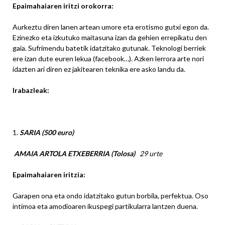
Epaimahaiaren iritzi orokorra:
Aurkeztu diren lanen artean umore eta erotismo gutxi egon da.
Ezinezko eta izkutuko maitasuna izan da gehien errepikatu den
gaia. Sufrimendu batetik idatzitako gutunak. Teknologi berriek
ere izan dute euren lekua (facebook…). Azken lerrora arte nori
idazten ari diren ez jakitearen teknika ere asko landu da.
Irabazleak:
1.
SARIA (500 euro)
AMAIA ARTOLA ETXEBERRIA (Tolosa)
29 urte
Epaimahaiaren iritzia
:
Garapen ona eta ondo idatzitako gutun borbila, perfektua. Oso
intimoa eta amodioaren ikuspegi partikularra lantzen duena.