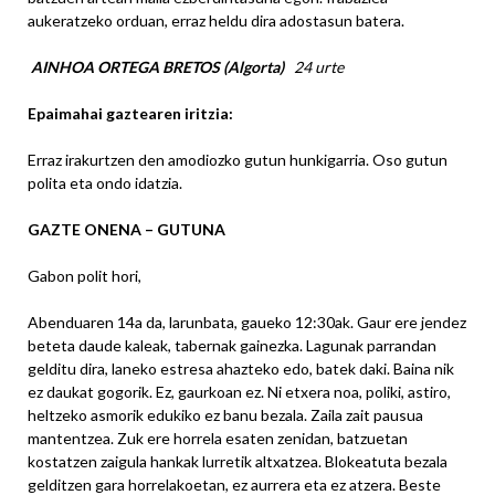
aukeratzeko orduan, erraz heldu dira adostasun batera.
AINHOA ORTEGA BRETOS (Algorta)
24 urte
Epaimahai gaztearen iritzia
:
Erraz irakurtzen den amodiozko gutun hunkigarria. Oso gutun
polita eta ondo idatzia.
GAZTE ONENA – GUTUNA
Gabon polit hori,
Abenduaren 14a da, larunbata, gaueko 12:30ak. Gaur ere jendez
beteta daude kaleak, tabernak gainezka. Lagunak parrandan
gelditu dira, laneko estresa ahazteko edo, batek daki. Baina nik
ez daukat gogorik. Ez, gaurkoan ez. Ni etxera noa, poliki, astiro,
heltzeko asmorik edukiko ez banu bezala. Zaila zait pausua
mantentzea. Zuk ere horrela esaten zenidan, batzuetan
kostatzen zaigula hankak lurretik altxatzea. Blokeatuta bezala
gelditzen gara horrelakoetan, ez aurrera eta ez atzera. Beste