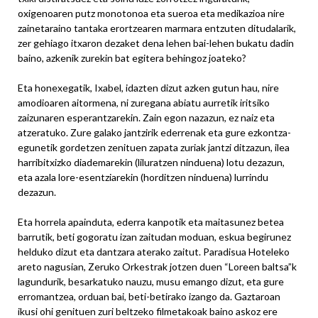
oxigenoaren putz monotonoa eta sueroa eta medikazioa nire
zainetaraino tantaka erortzearen marmara entzuten ditudalarik,
zer gehiago itxaron dezaket dena lehen bai-lehen bukatu dadin
baino, azkenik zurekin bat egitera behingoz joateko?
Eta honexegatik, Ixabel, idazten dizut azken gutun hau, nire
amodioaren aitormena, ni zuregana abiatu aurretik iritsiko
zaizunaren esperantzarekin. Zain egon nazazun, ez naiz eta
atzeratuko. Zure galako jantzirik ederrenak eta gure ezkontza-
egunetik gordetzen zenituen zapata zuriak jantzi ditzazun, ilea
harribitxizko diademarekin (liluratzen ninduena) lotu dezazun,
eta azala lore-esentziarekin (horditzen ninduena) lurrindu
dezazun.
Eta horrela apainduta, ederra kanpotik eta maitasunez betea
barrutik, beti gogoratu izan zaitudan moduan, eskua begirunez
helduko dizut eta dantzara aterako zaitut. Paradisua Hoteleko
areto nagusian, Zeruko Orkestrak jotzen duen “Loreen baltsa”k
lagundurik, besarkatuko nauzu, musu emango dizut, eta gure
erromantzea, orduan bai, beti-betirako izango da. Gaztaroan
ikusi ohi genituen zuri beltzeko filmetakoak baino askoz ere