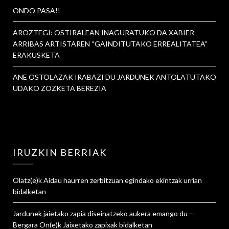
ONDO PASA!!
AROZTEGI: OSTIRALEAN INAGURATUKO DA XABIER
ARRIBAS ARTISTAREN “GAINDITUTAKO ERREALITATEA”
ERAKUSKETA
ANE OSTOLAZAK IRABAZI DU JARDUNEK ANTOLATUTAKO
UDAKO ZOZKETA BEREZIA
IRUZKIN BERRIAK
Olatz
(e)k
Aidau haurren zerbitzuan egindako ekintzak urrian
bidalketan
Jardunek jaietako zapia diseinatzeko aukera emango du –
Bergara On
(e)k
Jaixetako zapixak
bidalketan