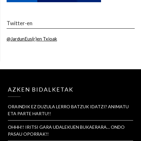
Twitter-en
@JardunEus(r)en Txioak
AZKEN BIDALKETAK
ORAINDIK EZ DUZULA LERRO BATZUK IDATZI? ANIMATU
ETA PARTE HARTU!!
OHHH!! IRITSI GARA UDALEKUEN BUKAERARA… ONDO
PASAU OPORRAK!!