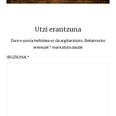
Utzi erantzuna
Zure e-posta helbidea ez da argitaratuko.
Beharrezko
eremuak
*
markatuta daude
IRUZKINA
*