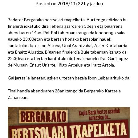
Posted on
2018/11/22
by
jardun
Badator Bergarako bertsolari txapelketa. Aurtengo edizioan bi
finalerdi jokatuko dira, lehena azaroaren 30ean eta bigarrena
abenduaren 14an. Pol-Pol tabernan izango da lehenengo saioa
gaueko 23:00etan eta bertan honako bertsolari hauek
kantatuko dute: Jon Altuna, Unai Arantzabal, Asier Kortabarria
eta Enaitz Alustiza. Bigarren finalerdia Bule tabernan izango da
22:30ean eta bertan kantatuko dutenak hauek dira: Gari Lopez
de Munain, Eñaut Uriarte, Iñigo Arcelus eta Iraitz Artola.
Gai jartzaile lanetan, azken urtetan bezala Ibon Leibar arituko da.
Final handia abenduaren 28an izango da Bergarako Kartzela
Zaharrean.