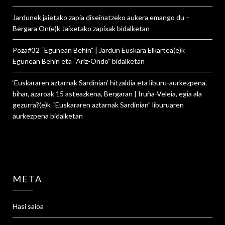
Jardunek jaietako zapia diseinatzeko aukera emango du –
Bergara On
(e)k
Jaixetako zapixak
bidalketan
Poza#32 “Egunean Behin” | Jardun Euskara Elkartea
(e)k
Egunean Behin eta “Ariz-Ondo”
bidalketan
‘Euskararen aztarnak Sardinian’ hitzaldia eta liburu-aurkezpena,
bihar, azaroak 15 asteazkena, Bergaran | Iruña-Veleia, egia ala
gezurra?
(e)k
“Euskararen aztarnak Sardinian” liburuaren
aurkezpena
bidalketan
META
Hasi saioa