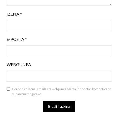
IZENA
*
E-POSTA
*
WEBGUNEA
Gorde nire izena, emaila eta webgunea bilatzaile honetan komentatzen
dudan hurrengorako.