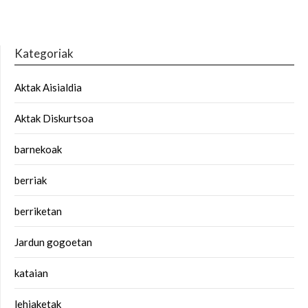
Kategoriak
Aktak Aisialdia
Aktak Diskurtsoa
barnekoak
berriak
berriketan
Jardun gogoetan
kataian
lehiaketak