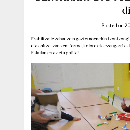
d
Posted on
20
Erabiltzaile zahar zein gaztetxoenekin txontxongi
eta anitza izan zen; forma, kolore eta ezaugarri a
Eskulan erraz eta polita!