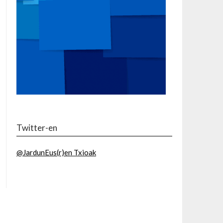
Twitter-en
@JardunEus(r)en Txioak