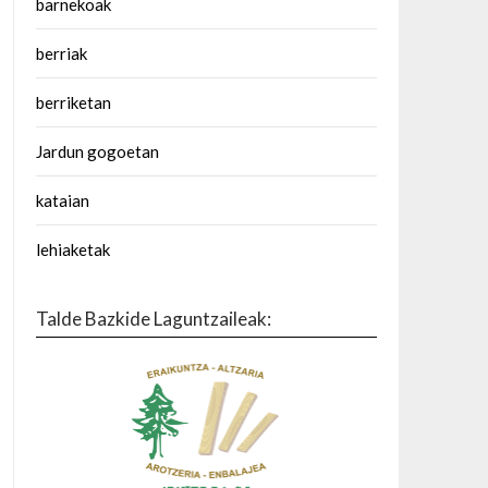
barnekoak
berriak
berriketan
Jardun gogoetan
kataian
lehiaketak
Talde Bazkide Laguntzaileak: