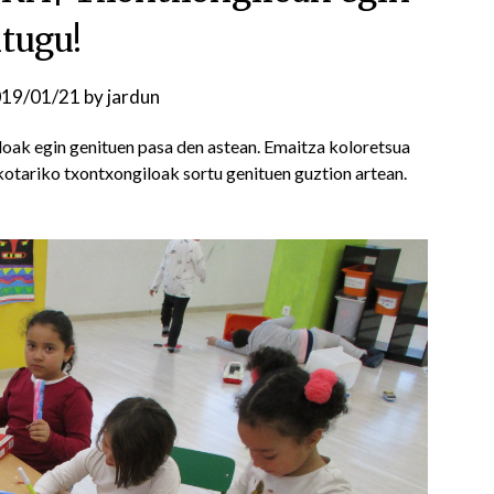
itugu!
19/01/21
by
jardun
loak egin genituen pasa den astean. Emaitza koloretsua
skotariko txontxongiloak sortu genituen guztion artean.