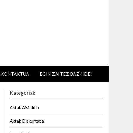
KONTAKTUA
EGIN ZAITEZ BAZKIDE!
Kategoriak
Aktak Aisialdia
Aktak Diskurtsoa