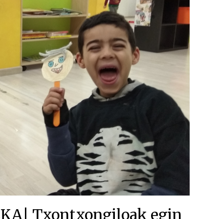
| Txontxongiloak egin