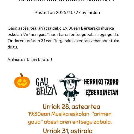
Posted on
2025/10/27
by
jardun
Gaur, asteartea, arratsaldeko 19:30ean Bergarako musika
eskolan “Arimen gaua” abestiaren entsegu zabala egingo da.
Ondoren urriaren 31ean Bergarako kaleetan zehar abestuko
dugu.
Animatu eta bertaratu!!