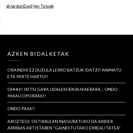
@JardunEus(r)en Txioak
AZKEN BIDALKETAK
ORAINDIK EZ DUZULA LERRO BATZUK IDATZI? ANIMATU
ETA PARTE HARTU!!
OHHH!! IRITSI GARA UDALEKUEN BUKAERARA… ONDO
PASAU OPORRAK!!
ONDO PASA!!
AROZTEGI: OSTIRALEAN INAGURATUKO DA XABIER
ARRIBAS ARTISTAREN “GAINDITUTAKO ERREALITATEA”