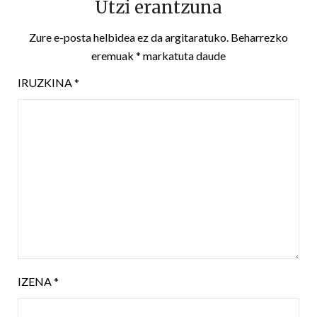
Utzi erantzuna
Zure e-posta helbidea ez da argitaratuko.
Beharrezko
eremuak
*
markatuta daude
IRUZKINA
*
IZENA
*