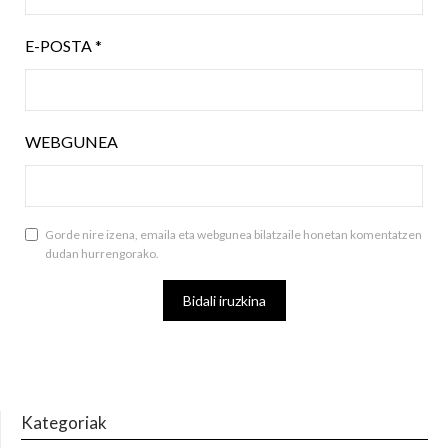
E-POSTA
*
WEBGUNEA
Gorde nire izena, emaila eta webgunea bilatzaile honetan komentatzen
dudan hurrengorako.
Kategoriak