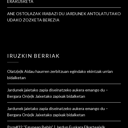
ERAKUSKETA
ANE OSTOLAZAK IRABAZI DU JARDUNEK ANTOLATUTAKO
UDAKO ZOZKETA BEREZIA
IRUZKIN BERRIAK
Olatz
(e)k
Aidau haurren zerbitzuan egindako ekintzak urrian
bidalketan
Jardunek jaietako zapia diseinatzeko aukera emango du –
Bergara On
(e)k
Jaixetako zapixak
bidalketan
Jardunek jaietako zapia diseinatzeko aukera emango du –
Bergara On
(e)k
Jaixetako zapixak
bidalketan
Poza#32 “Egunean Behin” | Jardun Euskara Elkartea
(e)k