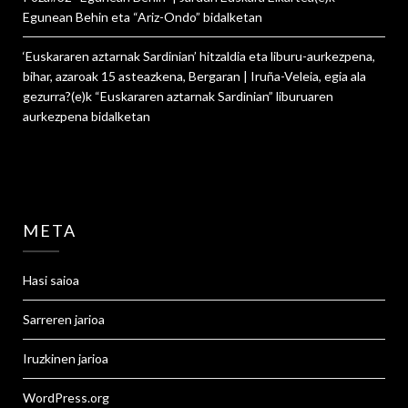
Egunean Behin eta “Ariz-Ondo”
bidalketan
‘Euskararen aztarnak Sardinian’ hitzaldia eta liburu-aurkezpena,
bihar, azaroak 15 asteazkena, Bergaran | Iruña-Veleia, egia ala
gezurra?
(e)k
“Euskararen aztarnak Sardinian” liburuaren
aurkezpena
bidalketan
META
Hasi saioa
Sarreren jarioa
Iruzkinen jarioa
WordPress.org