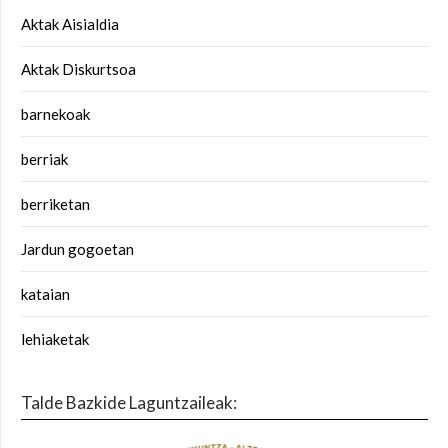
Aktak Aisialdia
Aktak Diskurtsoa
barnekoak
berriak
berriketan
Jardun gogoetan
kataian
lehiaketak
Talde Bazkide Laguntzaileak: