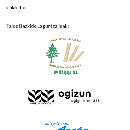
lehiaketak
Talde Bazkide Laguntzaileak: