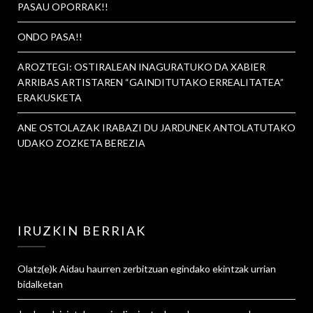
PASAU OPORRAK!!
ONDO PASA!!
AROZTEGI: OSTIRALEAN INAGURATUKO DA XABIER
ARRIBAS ARTISTAREN “GAINDITUTAKO ERREALITATEA”
ERAKUSKETA
ANE OSTOLAZAK IRABAZI DU JARDUNEK ANTOLATUTAKO
UDAKO ZOZKETA BEREZIA
IRUZKIN BERRIAK
Olatz
(e)k
Aidau haurren zerbitzuan egindako ekintzak urrian
bidalketan