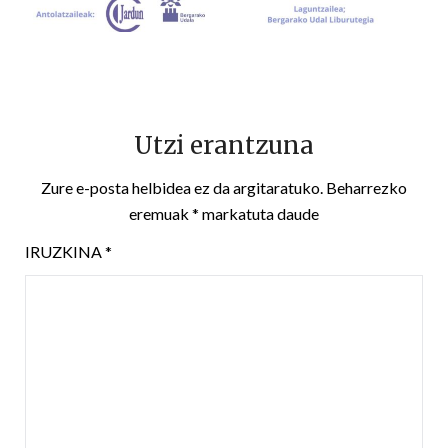
Utzi erantzuna
Zure e-posta helbidea ez da argitaratuko.
Beharrezko
eremuak
*
markatuta daude
IRUZKINA
*