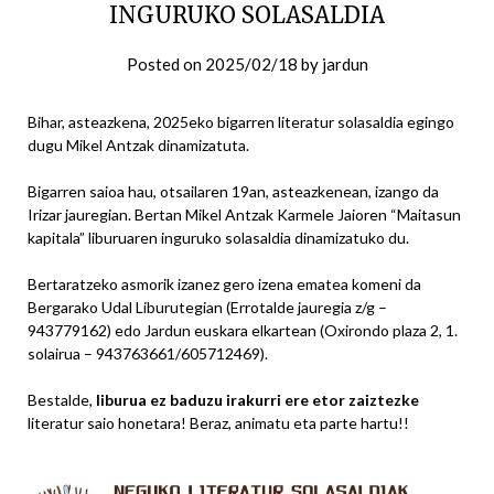
INGURUKO SOLASALDIA
Posted on
2025/02/18
by
jardun
Bihar, asteazkena, 2025eko bigarren literatur solasaldia egingo
dugu Mikel Antzak dinamizatuta.
Bigarren saioa hau, otsailaren 19an, asteazkenean, izango da
Irizar jauregian. Bertan Mikel Antzak Karmele Jaioren “Maitasun
kapitala” liburuaren inguruko solasaldia dinamizatuko du.
Bertaratzeko asmorik izanez gero izena ematea komeni da
Bergarako Udal Liburutegian (Errotalde jauregia z/g –
943779162) edo Jardun euskara elkartean (Oxirondo plaza 2, 1.
solairua – 943763661/605712469).
Bestalde,
liburua ez baduzu irakurri ere etor zaiztezke
literatur saio honetara! Beraz, animatu eta parte hartu!!