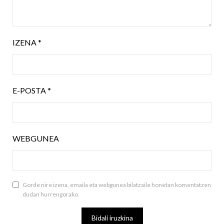
IZENA
*
E-POSTA
*
WEBGUNEA
Gorde nire izena, emaila eta webgunea bilatzaile honetan komentatzen
dudan hurrengorako.