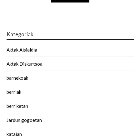
Kategoriak
Aktak Aisialdia
Aktak Diskurtsoa
barnekoak
berriak
berriketan
Jardun gogoetan
kataian