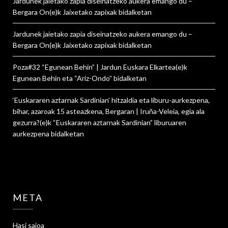
Jardunek jaietako zapia diseinatzeko aukera emango du –
Bergara On
(e)k
Jaixetako zapixak
bidalketan
Jardunek jaietako zapia diseinatzeko aukera emango du –
Bergara On
(e)k
Jaixetako zapixak
bidalketan
Poza#32 “Egunean Behin” | Jardun Euskara Elkartea
(e)k
Egunean Behin eta “Ariz-Ondo”
bidalketan
‘Euskararen aztarnak Sardinian’ hitzaldia eta liburu-aurkezpena,
bihar, azaroak 15 asteazkena, Bergaran | Iruña-Veleia, egia ala
gezurra?
(e)k
“Euskararen aztarnak Sardinian” liburuaren
aurkezpena
bidalketan
META
Hasi saioa