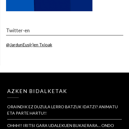
Twitter-en
@JardunEus(r)en Txioak
AZKEN BIDALKETAK
ORAINDIK EZ DUZULA LERRO BATZUK IDATZI? ANIMATU
ETA PARTE HARTU!!
OHHH!! IRITSI GARA UDALEKUEN BUKAERARA… ONDO