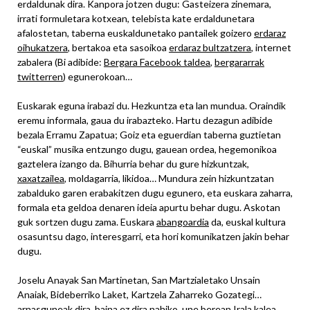
erdaldunak dira. Kanpora jotzen dugu: Gasteizera zinemara,
irrati formuletara kotxean, telebista kate erdaldunetara
afalostetan, taberna euskaldunetako pantailek goizero
erdaraz
oihukatzera
, bertakoa eta sasoikoa
erdaraz bultzatzera
, internet
zabalera (Bi adibide:
Bergara Facebook taldea
,
bergararrak
twitterren
) egunerokoan…
Euskarak eguna irabazi du. Hezkuntza eta lan mundua. Oraindik
eremu informala, gaua du irabazteko. Hartu dezagun adibide
bezala Erramu Zapatua; Goiz eta eguerdian taberna guztietan
“euskal” musika entzungo dugu, gauean ordea, hegemonikoa
gaztelera izango da. Bihurria behar du gure hizkuntzak,
xaxatzailea
, moldagarria, likidoa… Mundura zein hizkuntzatan
zabalduko garen erabakitzen dugu egunero, eta euskara zaharra,
formala eta geldoa denaren ideia apurtu behar dugu. Askotan
guk sortzen dugu zama. Euskara
abangoardia
da, euskal kultura
osasuntsu dago, interesgarri, eta hori komunikatzen jakin behar
dugu.
Joselu Anayak San Martinetan, San Martzialetako Unsain
Anaiak, Bideberriko Laket, Kartzela Zaharreko Gozategi…
arnasguneak dira, baina ez dira nahiko, une berean Irala kalea