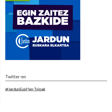
Twitter-en
@JardunEus(r)en Txioak