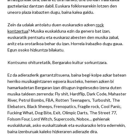
gaztelaniaz dantzan dabil. Euskara folklorearekin lotzen den
uneoro plaza irabazten dugu, baina kalea galdu.
Zein da udalak antolatu duen euskarazko azken
rock
kontzertua
? Musika euskalduna ezin da genero bat izan,
euskaratik pentsatu eta euskaraz abesten den musika zabal,
anitz eta orotarikoa behar du izan. Horrela irabaziko dugu gaua.
Egun osoko hizkuntza bilakatu.
Kontsumo ohituretatik, Bergarako kultur sorkuntzara.
Ez da adierazlerik garrantzitsuena, baina begi-kolpe azkar batean
herriko musikagintzaren egoera ikusteko, hemen azken bi
hamarkadetan Bergaran izan ditugun ingelesezko izena duten
musika taldeen zerrenda: Fly shit, Hardflip, Dark Code, Mahaster
River, Petrol Bombs, FBA, Rotten Teenagers, Turboshit, The
Elebators, Black Sheeps, Frenopatics, Fragile rock, Cool Panic,
Fucking What, Dog Bite, Exit, Olimpic Darts, The Street 77,
Folsom Four, Lord Witch, Supercools, Nobox… gehienak
euskaldunak, asko euskaltzaleak eta euskarazko letra ederrekin,
baina izenburuak kaleko hizkeraren adierazle dira.