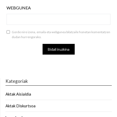
WEBGUNEA
Gorde nire izena, emaila eta webgunea bilatzaile honetan komentatzen
dudan hurrengorako.
Kategoriak
Aktak Aisialdia
Aktak Diskurtsoa