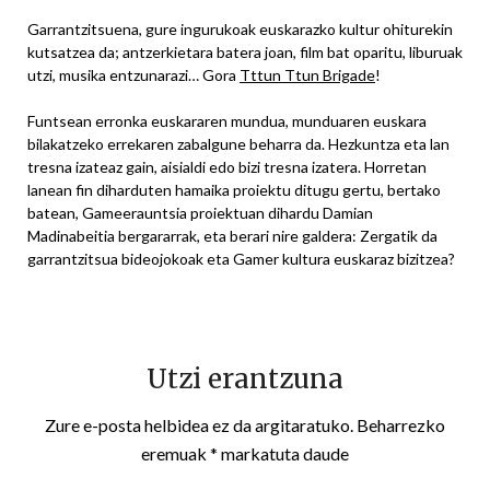
Garrantzitsuena, gure ingurukoak euskarazko kultur ohiturekin
kutsatzea da; antzerkietara batera joan, film bat oparitu, liburuak
utzi, musika entzunarazi… Gora
Tttun Ttun Brigade
!
Funtsean erronka euskararen mundua, munduaren euskara
bilakatzeko errekaren zabalgune beharra da. Hezkuntza eta lan
tresna izateaz gain, aisialdi edo bizi tresna izatera. Horretan
lanean fin diharduten hamaika proiektu ditugu gertu, bertako
batean, Gameerauntsia proiektuan dihardu Damian
Madinabeitia bergararrak, eta berari nire galdera: Zergatik da
garrantzitsua bideojokoak eta Gamer kultura euskaraz bizitzea?
Utzi erantzuna
Zure e-posta helbidea ez da argitaratuko.
Beharrezko
eremuak
*
markatuta daude