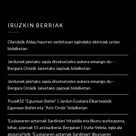
IRUZKIN BERRIAK
Olatz
(e)k
Aidau haurren zerbitzuan egindako ekintzak urrian
bidalketan
Jardunek jaietako zapia diseinatzeko aukera emango du –
Bergara On
(e)k
Jaixetako zapixak
bidalketan
Jardunek jaietako zapia diseinatzeko aukera emango du –
Bergara On
(e)k
Jaixetako zapixak
bidalketan
Poza#32 “Egunean Behin” | Jardun Euskara Elkartea
(e)k
Egunean Behin eta “Ariz-Ondo”
bidalketan
‘Euskararen aztarnak Sardinian’ hitzaldia eta liburu-aurkezpena,
bihar, azaroak 15 asteazkena, Bergaran | Iruña-Veleia, egia ala
gezurra?
(e)k
“Euskararen aztarnak Sardinian” liburuaren