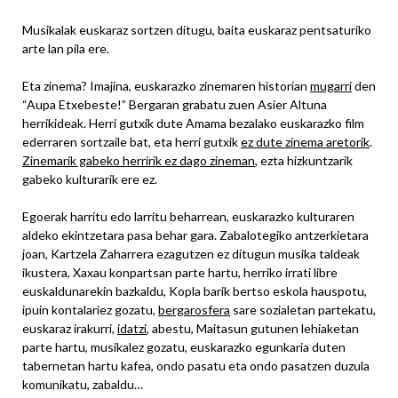
Musikalak euskaraz sortzen ditugu, baita euskaraz pentsaturiko
arte lan pila ere.
Eta zinema? Imajina, euskarazko zinemaren historian
mugarri
den
“Aupa Etxebeste!” Bergaran grabatu zuen Asier Altuna
herrikideak. Herri gutxik dute Amama bezalako euskarazko film
ederraren sortzaile bat, eta herri gutxik
ez dute zinema aretorik
.
Zinemarik gabeko herririk ez dago zineman
, ezta hizkuntzarik
gabeko kulturarik ere ez.
Egoerak harritu edo larritu beharrean, euskarazko kulturaren
aldeko ekintzetara pasa behar gara. Zabalotegiko antzerkietara
joan, Kartzela Zaharrera ezagutzen ez ditugun musika taldeak
ikustera, Xaxau konpartsan parte hartu, herriko irrati libre
euskaldunarekin bazkaldu, Kopla barik bertso eskola hauspotu,
ipuin kontalariez gozatu,
bergarosfera
sare sozialetan partekatu,
euskaraz irakurri,
idatzi
, abestu, Maitasun gutunen lehiaketan
parte hartu, musikalez gozatu, euskarazko egunkaria duten
tabernetan hartu kafea, ondo pasatu eta ondo pasatzen duzula
komunikatu, zabaldu…