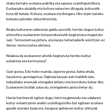
tiraka bertako euskara praktika eta egoera soziolinguistikora.
Euskarazko aisialdia eta kultura nahasten ditugula, kulturatik
bota dit kataia: Kultura, euskara eta Bergara. Hiru erpin izateko
bokazioz jaiotako zirkunferentzia.
Biraka kulturaren adieretan galdu aurretik, herrian dugun kultur
atmosfera euskararen betaurrekoetatik begiratzera mugatuko
naiz. Termometroa piztera, eta kanpo behatzailerik existitzen ez
denez, termostatoa ukitzera.
Nolakoa da euskararen ahotik begiratuta herriko kultur
eskaintza eta kontsumoa?
Gazi-gozoa. Edo hobe esanda, zaporez gozoa, baina ahula,
hauskorra, gutxiagotua. Diglosia kasuan ezin loaldirik izan,
irabazitako eremuak etengabe lehiatu eta borrokatu behar dira.
Euskararen botilak zuloa du, etengabeko jarioa behar du.
Herria herritarrok egiten dugu, herri mugimendu eta udalaren
kultur eskaintzaren analisi soziolinguistiko bat egitean euskara
garaile aterako bada ere, bergarar gehienen kultur ohiturak