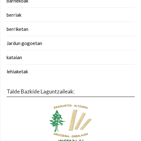
barnekoak
berriak
berriketan
Jardun gogoetan
kataian
lehiaketak
Talde Bazkide Laguntzaileak: