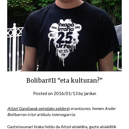
Bolibar#11 “eta kulturan?”
Posted on
2016/01/13
by
jardun
Aitzol Gandiagak egindako galderei
erantzunez, hemen Ander
Bolibarren iritzi artikulu interesgarria
:
Gaztetasunari tiraka heldu da Aitzol aisialdira, gazte aisialditik