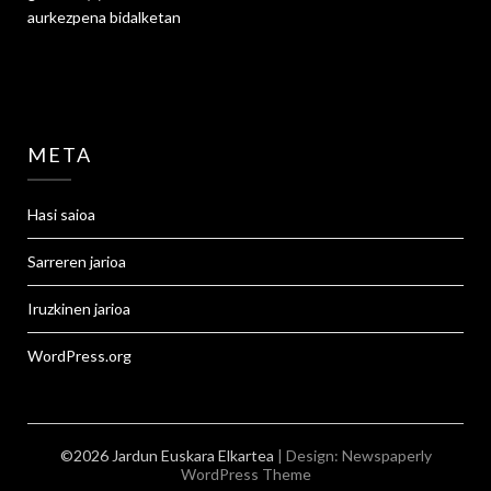
aurkezpena
bidalketan
META
Hasi saioa
Sarreren jarioa
Iruzkinen jarioa
WordPress.org
©2026 Jardun Euskara Elkartea
| Design:
Newspaperly
WordPress Theme