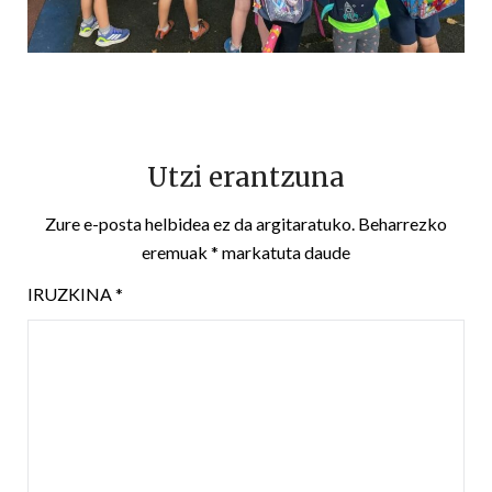
Utzi erantzuna
Zure e-posta helbidea ez da argitaratuko.
Beharrezko
eremuak
*
markatuta daude
IRUZKINA
*