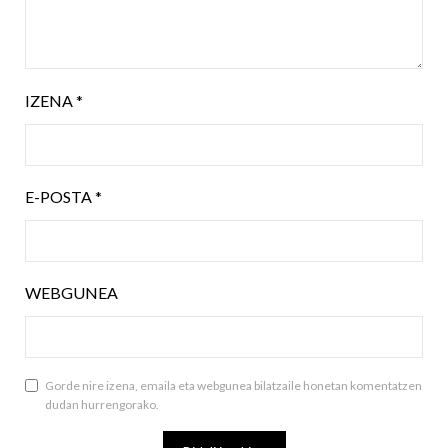
IZENA
*
E-POSTA
*
WEBGUNEA
Gorde nire izena, emaila eta webgunea bilatzaile honetan komentatzen
dudan hurrengorako.