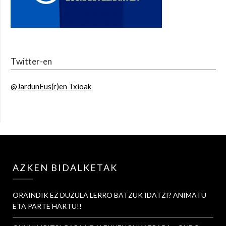
Twitter-en
@JardunEus(r)en Txioak
AZKEN BIDALKETAK
ORAINDIK EZ DUZULA LERRO BATZUK IDATZI? ANIMATU
ETA PARTE HARTU!!