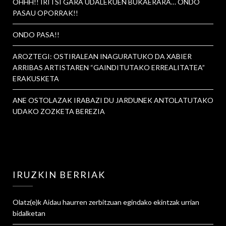
OHHH!! IRITSI GARA UDALEKUEN BUKAERARA… ONDO
PASAU OPORRAK!!
ONDO PASA!!
AROZTEGI: OSTIRALEAN INAGURATUKO DA XABIER
ARRIBAS ARTISTAREN “GAINDITUTAKO ERREALITATEA”
ERAKUSKETA
ANE OSTOLAZAK IRABAZI DU JARDUNEK ANTOLATUTAKO
UDAKO ZOZKETA BEREZIA
IRUZKIN BERRIAK
Olatz
(e)k
Aidau haurren zerbitzuan egindako ekintzak urrian
bidalketan