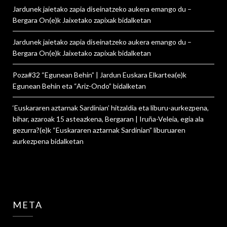
Jardunek jaietako zapia diseinatzeko aukera emango du –
Bergara On
(e)k
Jaixetako zapixak
bidalketan
Jardunek jaietako zapia diseinatzeko aukera emango du –
Bergara On
(e)k
Jaixetako zapixak
bidalketan
Poza#32 “Egunean Behin” | Jardun Euskara Elkartea
(e)k
Egunean Behin eta “Ariz-Ondo”
bidalketan
‘Euskararen aztarnak Sardinian’ hitzaldia eta liburu-aurkezpena,
bihar, azaroak 15 asteazkena, Bergaran | Iruña-Veleia, egia ala
gezurra?
(e)k
“Euskararen aztarnak Sardinian” liburuaren
aurkezpena
bidalketan
META