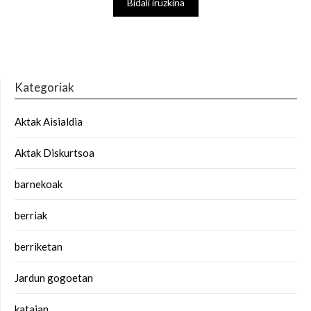
Kategoriak
Aktak Aisialdia
Aktak Diskurtsoa
barnekoak
berriak
berriketan
Jardun gogoetan
kataian