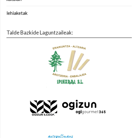
lehiaketak
Talde Bazkide Laguntzaileak: