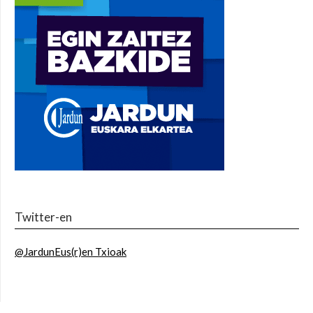
Twitter-en
@JardunEus(r)en Txioak