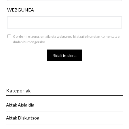
WEBGUNEA
Gorde nire izena, emaila eta webgunea bilatzaile honetan komentatzen
dudan hurrengorako.
Kategoriak
Aktak Aisialdia
Aktak Diskurtsoa