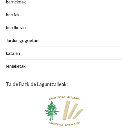
barnekoak
berriak
berriketan
Jardun gogoetan
kataian
lehiaketak
Talde Bazkide Laguntzaileak: