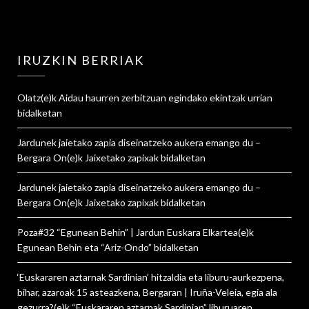
IRUZKIN BERRIAK
Olatz
(e)k
Aidau haurren zerbitzuan egindako ekintzak urrian
bidalketan
Jardunek jaietako zapia diseinatzeko aukera emango du –
Bergara On
(e)k
Jaixetako zapixak
bidalketan
Jardunek jaietako zapia diseinatzeko aukera emango du –
Bergara On
(e)k
Jaixetako zapixak
bidalketan
Poza#32 “Egunean Behin” | Jardun Euskara Elkartea
(e)k
Egunean Behin eta “Ariz-Ondo”
bidalketan
‘Euskararen aztarnak Sardinian’ hitzaldia eta liburu-aurkezpena,
bihar, azaroak 15 asteazkena, Bergaran | Iruña-Veleia, egia ala
gezurra?
(e)k
“Euskararen aztarnak Sardinian” liburuaren