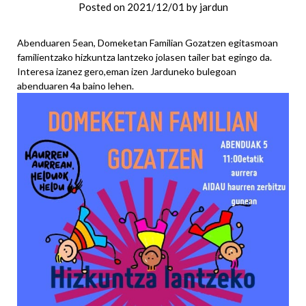
Posted on
2021/12/01
by
jardun
Abenduaren 5ean, Domeketan Familian Gozatzen egitasmoan
familientzako hizkuntza lantzeko jolasen tailer bat egingo da.
Interesa izanez gero,eman izen Jarduneko bulegoan
abenduaren 4a baino lehen.