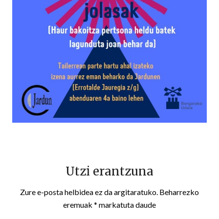
Utzi erantzuna
Zure e-posta helbidea ez da argitaratuko.
Beharrezko
eremuak
*
markatuta daude