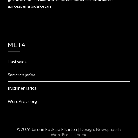
aurkezpena
bidalketan
META
Hasi saioa
Sarreren jarioa
Iruzkinen jarioa
WordPress.org
©2026 Jardun Euskara Elkartea
| Design:
Newspaperly
WordPress Theme