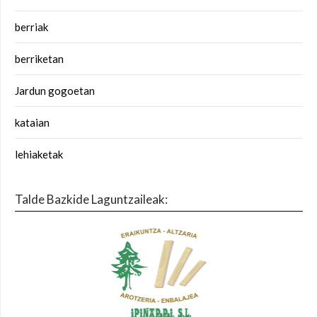
berriak
berriketan
Jardun gogoetan
kataian
lehiaketak
Talde Bazkide Laguntzaileak: