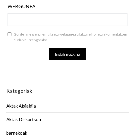
WEBGUNEA
Gorde nire izena, emaila eta webgunea bilatzaile honetan komentatzen
dudan hurrengorako.
Kategoriak
Aktak Aisialdia
Aktak Diskurtsoa
barnekoak