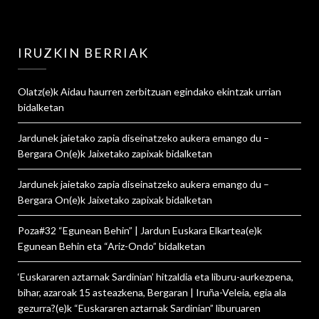
IRUZKIN BERRIAK
Olatz
(e)k
Aidau haurren zerbitzuan egindako ekintzak urrian
bidalketan
Jardunek jaietako zapia diseinatzeko aukera emango du –
Bergara On
(e)k
Jaixetako zapixak
bidalketan
Jardunek jaietako zapia diseinatzeko aukera emango du –
Bergara On
(e)k
Jaixetako zapixak
bidalketan
Poza#32 “Egunean Behin” | Jardun Euskara Elkartea
(e)k
Egunean Behin eta “Ariz-Ondo”
bidalketan
‘Euskararen aztarnak Sardinian’ hitzaldia eta liburu-aurkezpena,
bihar, azaroak 15 asteazkena, Bergaran | Iruña-Veleia, egia ala
gezurra?
(e)k
“Euskararen aztarnak Sardinian” liburuaren