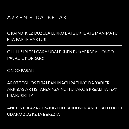
AZKEN BIDALKETAK
ORAINDIK EZ DUZULA LERRO BATZUK IDATZI? ANIMATU
ETA PARTE HARTU!!
OHHH!! IRITSI GARA UDALEKUEN BUKAERARA… ONDO
PASAU OPORRAK!!
ONDO PASA!!
AROZTEGI: OSTIRALEAN INAGURATUKO DA XABIER
ARRIBAS ARTISTAREN “GAINDITUTAKO ERREALITATEA”
ERAKUSKETA
ANE OSTOLAZAK IRABAZI DU JARDUNEK ANTOLATUTAKO
UDAKO ZOZKETA BEREZIA