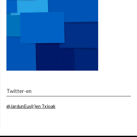
Twitter-en
@JardunEus(r)en Txioak