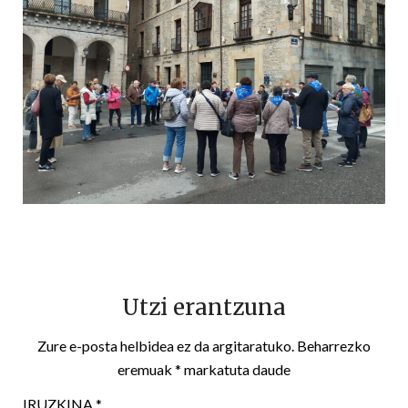
Utzi erantzuna
Zure e-posta helbidea ez da argitaratuko.
Beharrezko
eremuak
*
markatuta daude
IRUZKINA
*