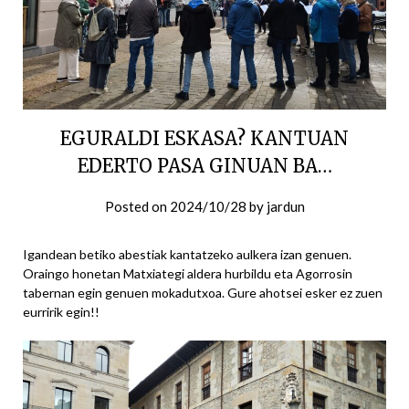
EGURALDI ESKASA? KANTUAN
EDERTO PASA GINUAN BA…
Posted on
2024/10/28
by
jardun
Igandean betiko abestiak kantatzeko aulkera izan genuen.
Oraingo honetan Matxiategi aldera hurbildu eta Agorrosin
tabernan egin genuen mokadutxoa. Gure ahotsei esker ez zuen
eurririk egin!!