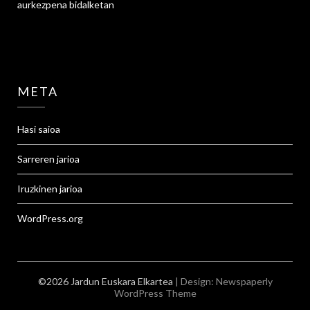
aurkezpena
bidalketan
META
Hasi saioa
Sarreren jarioa
Iruzkinen jarioa
WordPress.org
©2026 Jardun Euskara Elkartea
| Design:
Newspaperly
WordPress Theme