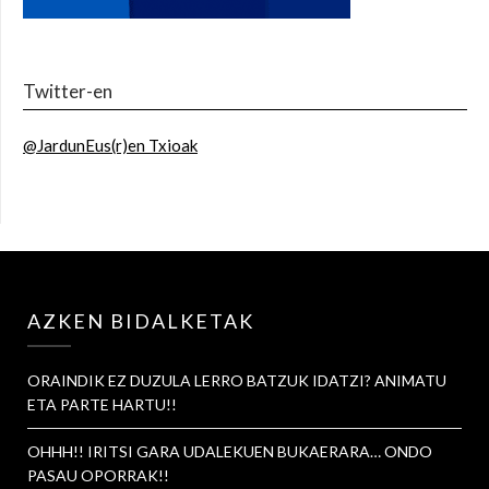
Twitter-en
@JardunEus(r)en Txioak
AZKEN BIDALKETAK
ORAINDIK EZ DUZULA LERRO BATZUK IDATZI? ANIMATU
ETA PARTE HARTU!!
OHHH!! IRITSI GARA UDALEKUEN BUKAERARA… ONDO
PASAU OPORRAK!!