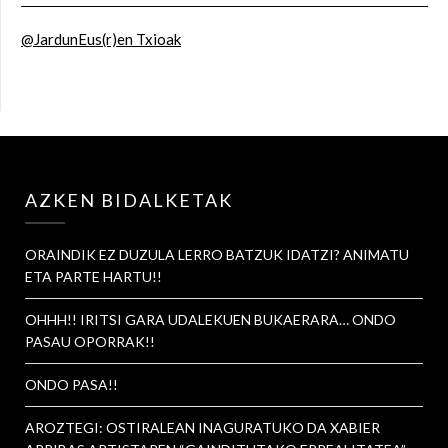
@JardunEus(r)en Txioak
AZKEN BIDALKETAK
ORAINDIK EZ DUZULA LERRO BATZUK IDATZI? ANIMATU
ETA PARTE HARTU!!
OHHH!! IRITSI GARA UDALEKUEN BUKAERARA… ONDO
PASAU OPORRAK!!
ONDO PASA!!
AROZTEGI: OSTIRALEAN INAGURATUKO DA XABIER