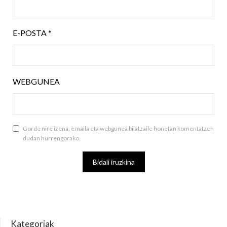
E-POSTA
*
WEBGUNEA
Gorde nire izena, emaila eta webgunea bilatzaile honetan komentatzen
dudan hurrengorako.
Kategoriak