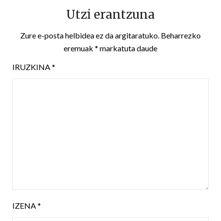
Utzi erantzuna
Zure e-posta helbidea ez da argitaratuko.
Beharrezko
eremuak
*
markatuta daude
IRUZKINA
*
IZENA
*