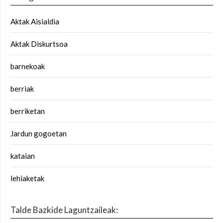
Aktak Aisialdia
Aktak Diskurtsoa
barnekoak
berriak
berriketan
Jardun gogoetan
kataian
lehiaketak
Talde Bazkide Laguntzaileak: