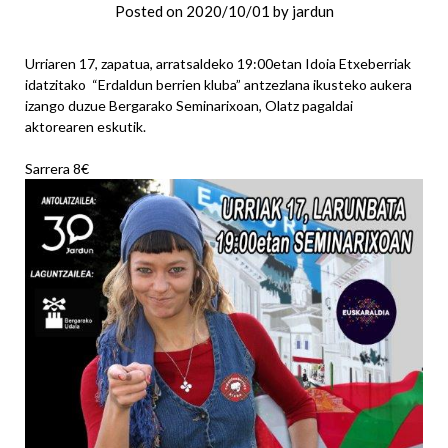
Posted on
2020/10/01
by
jardun
Urriaren 17, zapatua, arratsaldeko 19:00etan Idoia Etxeberriak
idatzitako “Erdaldun berrien kluba” antzezlana ikusteko aukera
izango duzue Bergarako Seminarixoan, Olatz pagaldai
aktorearen eskutik.
Sarrera 8€