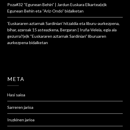
Poza#32 “Egunean Behin” | Jardun Euskara Elkartea
(e)k
Egunean Behin eta “Ariz-Ondo”
bidalketan
‘Euskararen aztarnak Sardinian’ hitzaldia eta liburu-aurkezpena,
bihar, azaroak 15 asteazkena, Bergaran | Iruña-Veleia, egia ala
gezurra?
(e)k
“Euskararen aztarnak Sardinian” liburuaren
aurkezpena
bidalketan
META
Hasi saioa
Sarreren jarioa
Iruzkinen jarioa