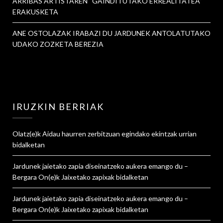
ARRIBAS ARTISTAREN “GAINDITUTAKO ERREALITATEA”
ERAKUSKETA
ANE OSTOLAZAK IRABAZI DU JARDUNEK ANTOLATUTAKO
UDAKO ZOZKETA BEREZIA
IRUZKIN BERRIAK
Olatz
(e)k
Aidau haurren zerbitzuan egindako ekintzak urrian
bidalketan
Jardunek jaietako zapia diseinatzeko aukera emango du –
Bergara On
(e)k
Jaixetako zapixak
bidalketan
Jardunek jaietako zapia diseinatzeko aukera emango du –
Bergara On
(e)k
Jaixetako zapixak
bidalketan