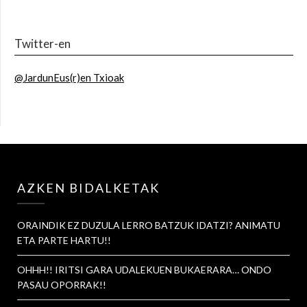
Twitter-en
@JardunEus(r)en Txioak
AZKEN BIDALKETAK
ORAINDIK EZ DUZULA LERRO BATZUK IDATZI? ANIMATU
ETA PARTE HARTU!!
OHHH!! IRITSI GARA UDALEKUEN BUKAERARA… ONDO
PASAU OPORRAK!!