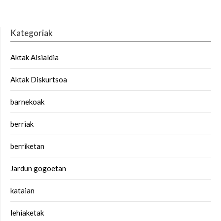
Kategoriak
Aktak Aisialdia
Aktak Diskurtsoa
barnekoak
berriak
berriketan
Jardun gogoetan
kataian
lehiaketak