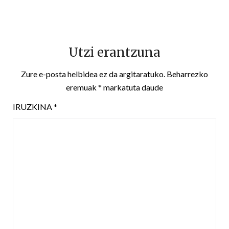
Utzi erantzuna
Zure e-posta helbidea ez da argitaratuko.
Beharrezko
eremuak
*
markatuta daude
IRUZKINA
*