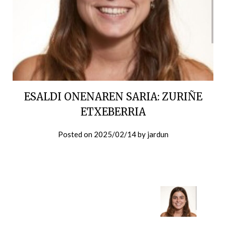
ESALDI ONENAREN SARIA: ZURIÑE
ETXEBERRIA
Posted on
2025/02/14
by
jardun