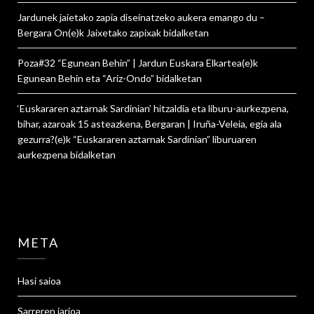
Jardunek jaietako zapia diseinatzeko aukera emango du –
Bergara On
(e)k
Jaixetako zapixak
bidalketan
Poza#32 “Egunean Behin” | Jardun Euskara Elkartea
(e)k
Egunean Behin eta “Ariz-Ondo”
bidalketan
‘Euskararen aztarnak Sardinian’ hitzaldia eta liburu-aurkezpena,
bihar, azaroak 15 asteazkena, Bergaran | Iruña-Veleia, egia ala
gezurra?
(e)k
“Euskararen aztarnak Sardinian” liburuaren
aurkezpena
bidalketan
META
Hasi saioa
Sarreren jarioa