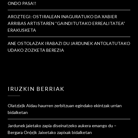
ONDO PASA!!
AROZTEGI: OSTIRALEAN INAGURATUKO DA XABIER
ARRIBAS ARTISTAREN “GAINDITUTAKO ERREALITATEA”
ERAKUSKETA
ANE OSTOLAZAK IRABAZI DU JARDUNEK ANTOLATUTAKO
UDAKO ZOZKETA BEREZIA
IRUZKIN BERRIAK
Olatz
(e)k
Aidau haurren zerbitzuan egindako ekintzak urrian
bidalketan
Jardunek jaietako zapia diseinatzeko aukera emango du –
Bergara On
(e)k
Jaixetako zapixak
bidalketan