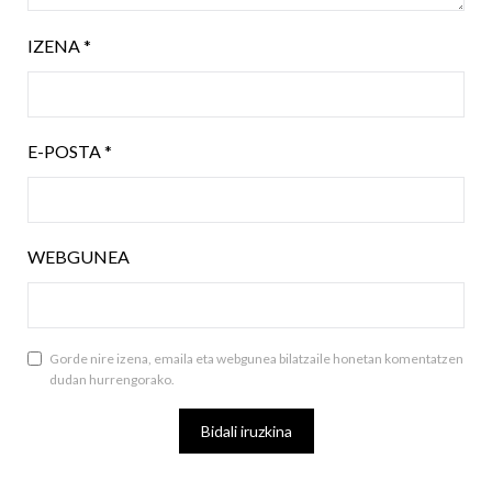
IZENA
*
E-POSTA
*
WEBGUNEA
Gorde nire izena, emaila eta webgunea bilatzaile honetan komentatzen
dudan hurrengorako.