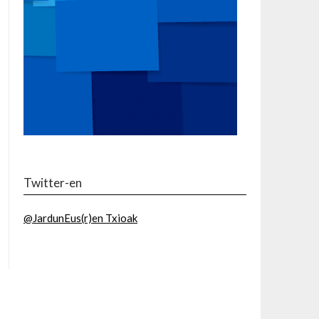
Twitter-en
@JardunEus(r)en Txioak