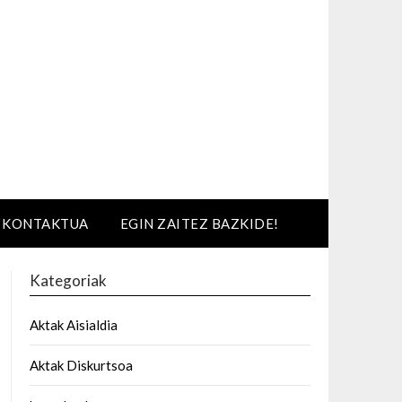
KONTAKTUA
EGIN ZAITEZ BAZKIDE!
Kategoriak
Aktak Aisialdia
Aktak Diskurtsoa