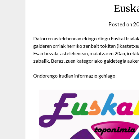
Euska
Posted on
20
Datorren astelehenean ekingo diogu Euskal trivia
galderen orriak herriko zenbait tokitan (ikastetxe
Esan bezala, astelehenean, maiatzaren 20an, irekik
zabalik. Beraz, zuen kategoriako galdetegia auker
Ondorengo irudian informazio gehiago: