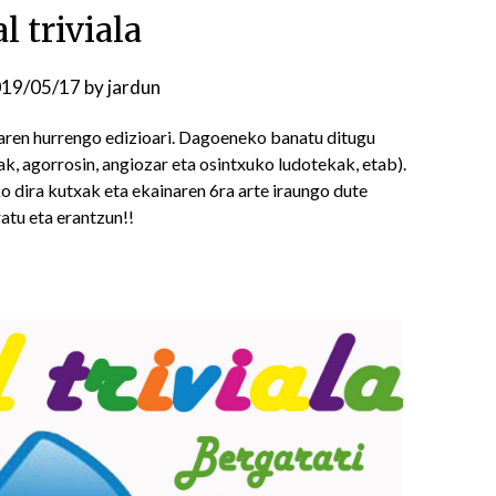
l triviala
19/05/17
by
jardun
laren hurrengo edizioari. Dagoeneko banatu ditugu
ak, agorrosin, angiozar eta osintxuko ludotekak, etab).
o dira kutxak eta ekainaren 6ra arte iraungo dute
atu eta erantzun!!