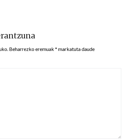
erantzuna
uko.
Beharrezko eremuak
*
markatuta daude