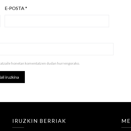
E-POSTA
*
ilatzaile honetan komentatzen dudan hurrengorako.
IRUZKIN BERRIAK
ME