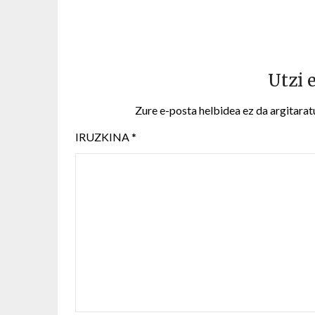
Utzi 
Zure e-posta helbidea ez da argitarat
IRUZKINA
*