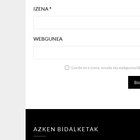
IZENA
*
WEBGUNEA
Gorde nire izena, emaila eta webgunea b
AZKEN BIDALKETAK