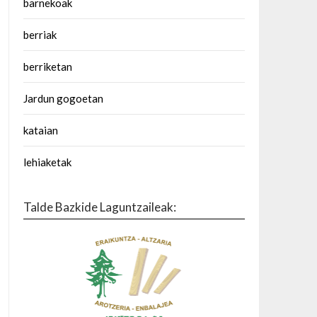
barnekoak
berriak
berriketan
Jardun gogoetan
kataian
lehiaketak
Talde Bazkide Laguntzaileak: