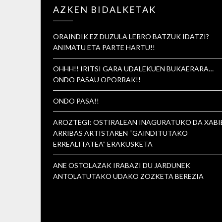
AZKEN BIDALKETAK
ORAINDIK EZ DUZULA LERRO BATZUK IDATZI?
ANIMATU ETA PARTE HARTU!!
OHHH!! IRITSI GARA UDALEKUEN BUKAERARA…
ONDO PASAU OPORRAK!!
ONDO PASA!!
AROZTEGI: OSTIRALEAN INAGURATUKO DA XABI
ARRIBAS ARTISTAREN “GAINDITUTAKO
ERREALITATEA” ERAKUSKETA
ANE OSTOLAZAK IRABAZI DU JARDUNEK
ANTOLATUTAKO UDAKO ZOZKETA BEREZIA