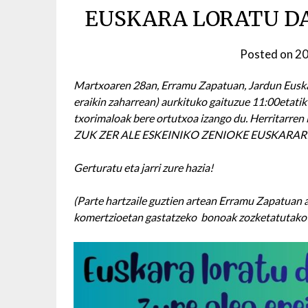
EUSKARA LORATU DA
Posted on
20
Martxoaren 28an, Erramu Zapatuan, Jardun Euskar
eraikin zaharrean) aurkituko gaituzue 11:00etatik
txorimaloak bere ortutxoa izango du. Herritarren 
ZUK ZER ALE ESKEINIKO ZENIOKE EUSKARAR
Gerturatu eta jarri zure hazia!
(Parte hartzaile guztien artean Erramu Zapatuan
komertzioetan gastatzeko bonoak zozketatutako 