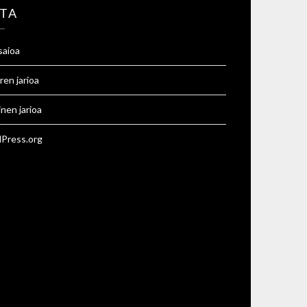
TA
saioa
ren jarioa
inen jarioa
Press.org