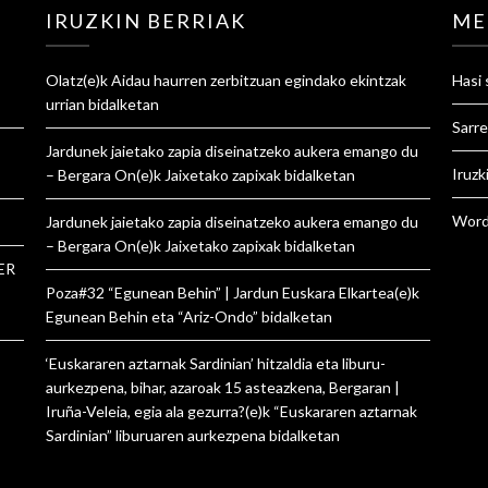
IRUZKIN BERRIAK
ME
Olatz
(e)k
Aidau haurren zerbitzuan egindako ekintzak
Hasi 
urrian
bidalketan
Sarre
Jardunek jaietako zapia diseinatzeko aukera emango du
Iruzk
– Bergara On
(e)k
Jaixetako zapixak
bidalketan
Word
Jardunek jaietako zapia diseinatzeko aukera emango du
– Bergara On
(e)k
Jaixetako zapixak
bidalketan
ER
Poza#32 “Egunean Behin” | Jardun Euskara Elkartea
(e)k
Egunean Behin eta “Ariz-Ondo”
bidalketan
‘Euskararen aztarnak Sardinian’ hitzaldia eta liburu-
aurkezpena, bihar, azaroak 15 asteazkena, Bergaran |
Iruña-Veleia, egia ala gezurra?
(e)k
“Euskararen aztarnak
Sardinian” liburuaren aurkezpena
bidalketan