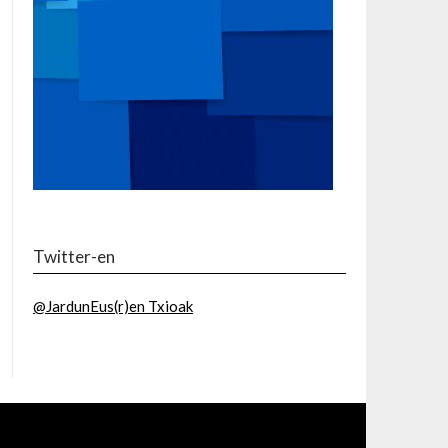
Twitter-en
@JardunEus(r)en Txioak