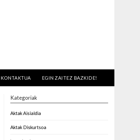
KONTAKTUA
EGIN ZAITEZ BAZKIDE!
Kategoriak
Aktak Aisialdia
Aktak Diskurtsoa