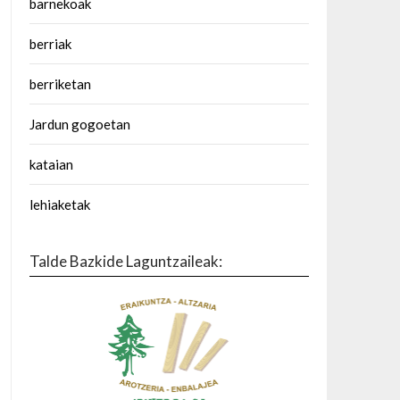
barnekoak
berriak
berriketan
Jardun gogoetan
kataian
lehiaketak
Talde Bazkide Laguntzaileak: