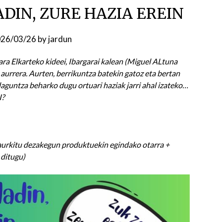
DIN, ZURE HAZIA EREIN
26/03/26
by
jardun
a Elkarteko kideei, Ibargarai kalean (Miguel ALtuna
 aurrera. Aurten, berrikuntza batekin gatoz eta bertan
laguntza beharko dugu ortuari haziak jarri ahal izateko…
I?
 aurkitu dezakegun produktuekin egindako otarra +
ditugu)