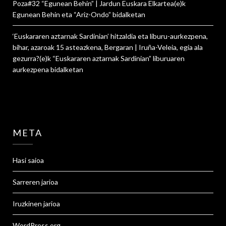
Poza#32 “Egunean Behin” | Jardun Euskara Elkartea
(e)k
Egunean Behin eta “Ariz-Ondo”
bidalketan
‘Euskararen aztarnak Sardinian’ hitzaldia eta liburu-aurkezpena,
bihar, azaroak 15 asteazkena, Bergaran | Iruña-Veleia, egia ala
gezurra?
(e)k
“Euskararen aztarnak Sardinian” liburuaren
aurkezpena
bidalketan
META
Hasi saioa
Sarreren jarioa
Iruzkinen jarioa
WordPress.org