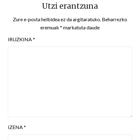
Utzi erantzuna
Zure e-posta helbidea ez da argitaratuko.
Beharrezko
eremuak
*
markatuta daude
IRUZKINA
*
IZENA
*