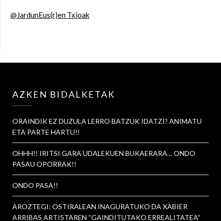
@JardunEus(r)en Txioak
AZKEN BIDALKETAK
ORAINDIK EZ DUZULA LERRO BATZUK IDATZI? ANIMATU
ETA PARTE HARTU!!
OHHH!! IRITSI GARA UDALEKUEN BUKAERARA… ONDO
PASAU OPORRAK!!
ONDO PASA!!
AROZTEGI: OSTIRALEAN INAGURATUKO DA XABIER
ARRIBAS ARTISTAREN “GAINDITUTAKO ERREALITATEA”