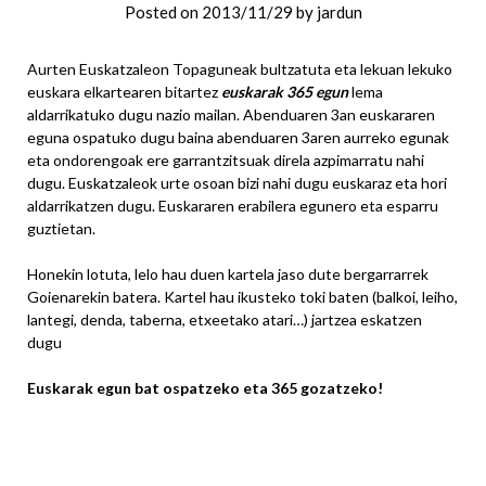
Posted on
2013/11/29
by
jardun
Aurten Euskatzaleon Topaguneak bultzatuta eta lekuan lekuko
euskara elkartearen bitartez
euskarak 365 egun
lema
aldarrikatuko dugu nazio mailan. Abenduaren 3an euskararen
eguna ospatuko dugu baina abenduaren 3aren aurreko egunak
eta ondorengoak ere garrantzitsuak direla azpimarratu nahi
dugu. Euskatzaleok urte osoan bizi nahi dugu euskaraz eta hori
aldarrikatzen dugu. Euskararen erabilera egunero eta esparru
guztietan.
Honekin lotuta, lelo hau duen kartela jaso dute bergarrarrek
Goienarekin batera. Kartel hau ikusteko toki baten (balkoi, leiho,
lantegi, denda, taberna, etxeetako atari…) jartzea eskatzen
dugu
Euskarak egun bat ospatzeko eta 365 gozatzeko!