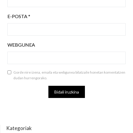
E-POSTA
*
WEBGUNEA
Gorde nire izena, emaila eta webgunea bilatzaile honetan komentatzen
dudan hurrengorako.
Kategoriak