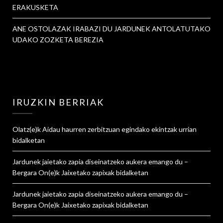
ERAKUSKETA
ANE OSTOLAZAK IRABAZI DU JARDUNEK ANTOLATUTAKO
UDAKO ZOZKETA BEREZIA
IRUZKIN BERRIAK
Olatz
(e)k
Aidau haurren zerbitzuan egindako ekintzak urrian
bidalketan
Jardunek jaietako zapia diseinatzeko aukera emango du –
Bergara On
(e)k
Jaixetako zapixak
bidalketan
Jardunek jaietako zapia diseinatzeko aukera emango du –
Bergara On
(e)k
Jaixetako zapixak
bidalketan