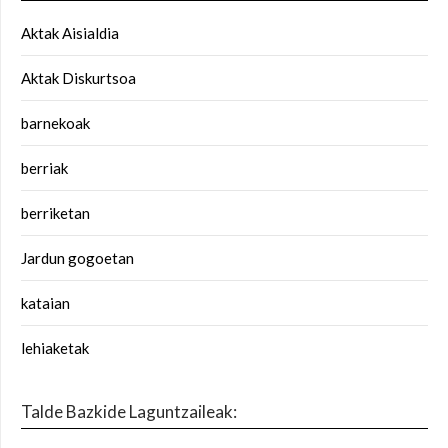
Aktak Aisialdia
Aktak Diskurtsoa
barnekoak
berriak
berriketan
Jardun gogoetan
kataian
lehiaketak
Talde Bazkide Laguntzaileak: