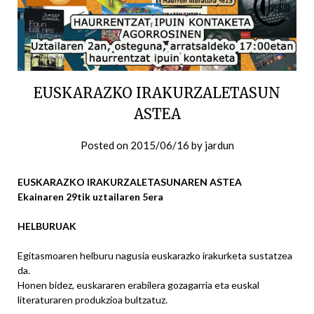
EUSKARAZKO IRAKURZALETASUN
ASTEA
Posted on
2015/06/16
by
jardun
EUSKARAZKO IRAKURZALETASUNAREN ASTEA
Ekainaren 29tik uztailaren 5era
HELBURUAK
Egitasmoaren helburu nagusia euskarazko irakurketa sustatzea
da.
Honen bidez, euskararen erabilera gozagarria eta euskal
literaturaren produkzioa bultzatuz.