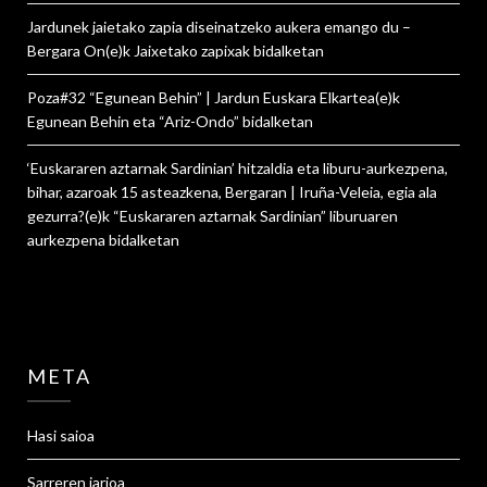
Jardunek jaietako zapia diseinatzeko aukera emango du –
Bergara On
(e)k
Jaixetako zapixak
bidalketan
Poza#32 “Egunean Behin” | Jardun Euskara Elkartea
(e)k
Egunean Behin eta “Ariz-Ondo”
bidalketan
‘Euskararen aztarnak Sardinian’ hitzaldia eta liburu-aurkezpena,
bihar, azaroak 15 asteazkena, Bergaran | Iruña-Veleia, egia ala
gezurra?
(e)k
“Euskararen aztarnak Sardinian” liburuaren
aurkezpena
bidalketan
META
Hasi saioa
Sarreren jarioa