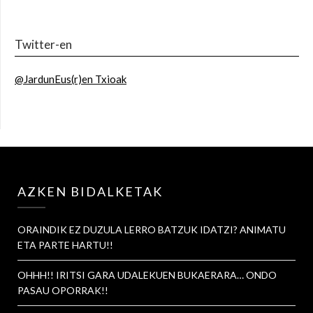
Twitter-en
@JardunEus(r)en Txioak
AZKEN BIDALKETAK
ORAINDIK EZ DUZULA LERRO BATZUK IDATZI? ANIMATU
ETA PARTE HARTU!!
OHHH!! IRITSI GARA UDALEKUEN BUKAERARA… ONDO
PASAU OPORRAK!!