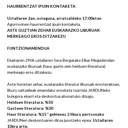
HAURRENTZAT IPUIN KONTAKETA
Uztailaren 2an, osteguna, arratsaldeko 17:00etan
Agorrosinen haurrentzat ipuin kontaketa.
ASTE GUZTIAN ZEHAR EUSKARAZKO LIBURUAK
MERKEAGO EROS DITZAKEZU
FUNTZIONAMENDUA
Ekainaren 29tik uztailaren 5era Bergarako Elkar Megadendan
euskarazko liburuak (haur, gazte zein helduen literatura)
merkeago eros ditzakezu.
Aste honetan zehar, euskarazko literatur liburuak erosterakoan,
liburu saltzaileak emandako erosketa txartela JARDUNeko
bulegora ekarri eta deskontua abonatuko dizugu.
Helduen literatura: %50
Gazteen literatura: %30
Haur literatura: %15 * gehienez 2 liburu pertsonako
JARDUNen deskontuaren dirua jasotzeko epea:
Uztailaren
10era arte.