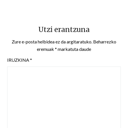
Utzi erantzuna
Zure e-posta helbidea ez da argitaratuko.
Beharrezko
eremuak
*
markatuta daude
IRUZKINA
*