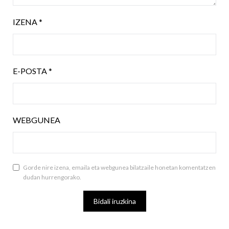
IZENA
*
E-POSTA
*
WEBGUNEA
Gorde nire izena, emaila eta webgunea bilatzaile honetan komentatzen
dudan hurrengorako.