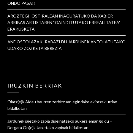
ONDO PASA!!
AROZTEGI: OSTIRALEAN INAGURATUKO DA XABIER
ARRIBAS ARTISTAREN “GAINDITUTAKO ERREALITATEA”
ERAKUSKETA
ANE OSTOLAZAK IRABAZI DU JARDUNEK ANTOLATUTAKO
UDAKO ZOZKETA BEREZIA
IRUZKIN BERRIAK
Olatz
(e)k
Aidau haurren zerbitzuan egindako ekintzak urrian
bidalketan
Jardunek jaietako zapia diseinatzeko aukera emango du –
Bergara On
(e)k
Jaixetako zapixak
bidalketan