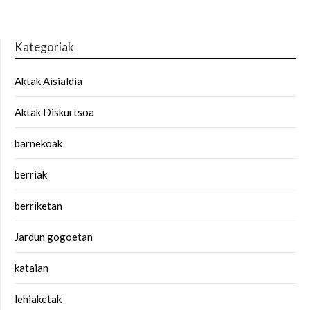
Kategoriak
Aktak Aisialdia
Aktak Diskurtsoa
barnekoak
berriak
berriketan
Jardun gogoetan
kataian
lehiaketak