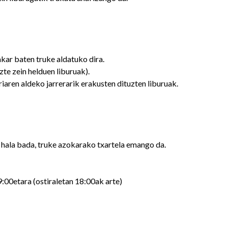
akar baten truke aldatuko dira.
te zein helduen liburuak).
iaren aldeko jarrerarik erakusten dituzten liburuak.
 hala bada, truke azokarako txartela emango da.
:00etara (ostiraletan 18:00ak arte)