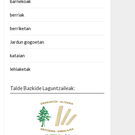
barnekoak
berriak
berriketan
Jardun gogoetan
kataian
lehiaketak
Talde Bazkide Laguntzaileak: