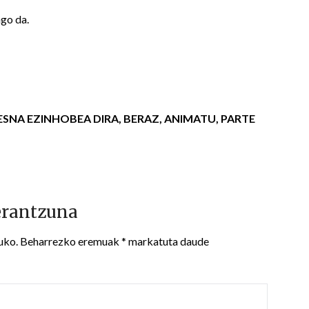
ngo da.
NA EZINHOBEA DIRA, BERAZ, ANIMATU, PARTE
erantzuna
uko.
Beharrezko eremuak
*
markatuta daude