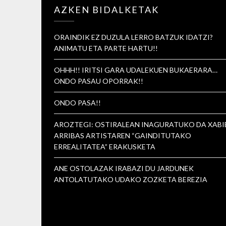
AZKEN BIDALKETAK
ORAINDIK EZ DUZULA LERRO BATZUK IDATZI?
ANIMATU ETA PARTE HARTU!!
OHHH!! IRITSI GARA UDALEKUEN BUKAERARA…
ONDO PASAU OPORRAK!!
ONDO PASA!!
AROZTEGI: OSTIRALEAN INAGURATUKO DA XABI
ARRIBAS ARTISTAREN “GAINDITUTAKO
ERREALITATEA” ERAKUSKETA
ANE OSTOLAZAK IRABAZI DU JARDUNEK
ANTOLATUTAKO UDAKO ZOZKETA BEREZIA