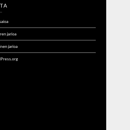
TA
saioa
ren jarioa
inen jarioa
Press.org