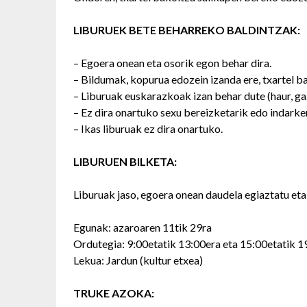
LIBURUEK BETE BEHARREKO BALDINTZAK:
– Egoera onean eta osorik egon behar dira.
– Bildumak, kopurua edozein izanda ere, txartel b
– Liburuak euskarazkoak izan behar dute (haur, gaz
– Ez dira onartuko sexu bereizketarik edo indarker
– Ikas liburuak ez dira onartuko.
LIBURUEN BILKETA:
Liburuak jaso, egoera onean daudela egiaztatu eta
Egunak: azaroaren 11tik 29ra
Ordutegia: 9:00etatik 13:00era eta 15:00etatik 19
Lekua: Jardun (kultur etxea)
TRUKE AZOKA: