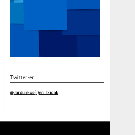
Twitter-en
@JardunEus(r)en Txioak