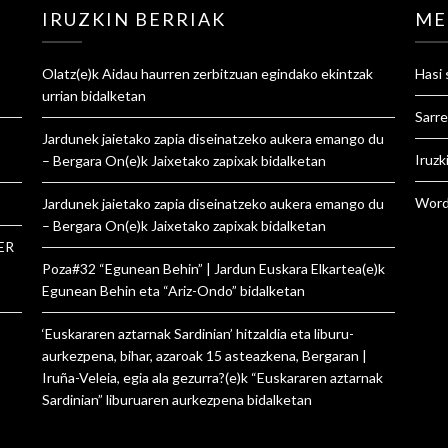
IRUZKIN BERRIAK
ME
Olatz
(e)k
Aidau haurren zerbitzuan egindako ekintzak
Hasi 
urrian
bidalketan
Sarre
Jardunek jaietako zapia diseinatzeko aukera emango du
Iruzk
– Bergara On
(e)k
Jaixetako zapixak
bidalketan
Word
Jardunek jaietako zapia diseinatzeko aukera emango du
– Bergara On
(e)k
Jaixetako zapixak
bidalketan
ER
Poza#32 “Egunean Behin” | Jardun Euskara Elkartea
(e)k
Egunean Behin eta “Ariz-Ondo”
bidalketan
‘Euskararen aztarnak Sardinian’ hitzaldia eta liburu-
aurkezpena, bihar, azaroak 15 asteazkena, Bergaran |
Iruña-Veleia, egia ala gezurra?
(e)k
“Euskararen aztarnak
Sardinian” liburuaren aurkezpena
bidalketan