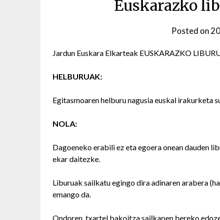
Euskarazko li
Posted on
20
Jardun Euskara Elkarteak EUSKARAZKO LIBURUE
HELBURUAK:
Egitasmoaren helburu nagusia euskal irakurketa su
NOLA:
Dagoeneko erabili ez eta egoera onean dauden
ekar daitezke.
Liburuak sailkatu egingo dira adinaren arabera (ha
emango da.
Ondoren, txartel bakoitza sailkapen bereko edozei