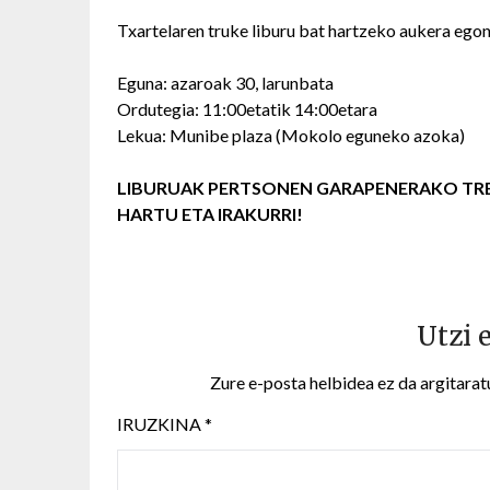
Txartelaren truke liburu bat hartzeko aukera ego
Eguna: azaroak 30, larunbata
Ordutegia: 11:00etatik 14:00etara
Lekua: Munibe plaza (Mokolo eguneko azoka)
LIBURUAK PERTSONEN GARAPENERAKO TRES
HARTU ETA IRAKURRI!
Utzi 
Zure e-posta helbidea ez da argitarat
IRUZKINA
*