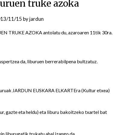
buruen truke azoka
13/11/15
by
jardun
N TRUKE AZOKA antolatu du, azaroaren 11tik 30ra.
spertzea da, liburuen berrerabilpena bultzatuz.
 liburuak JARDUN EUSKARA ELKARTEra (Kultur etxea)
ur, gazte eta heldu) eta liburu bakoitzeko txartel bat
n liburugatik trukatu ahal izango da.