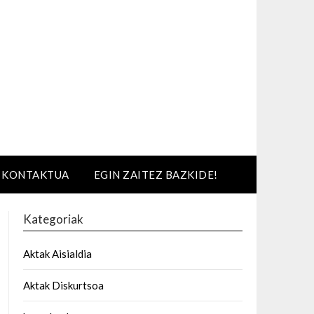
KONTAKTUA
EGIN ZAITEZ BAZKIDE!
Kategoriak
Aktak Aisialdia
Aktak Diskurtsoa