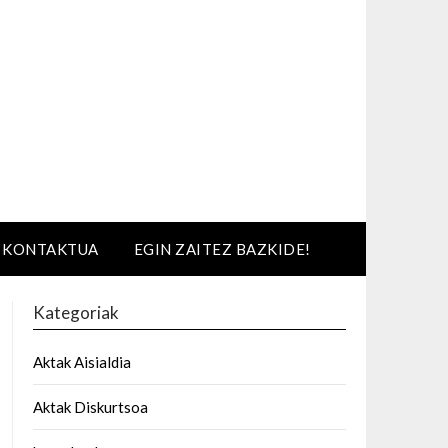
KONTAKTUA
EGIN ZAITEZ BAZKIDE!
Kategoriak
Aktak Aisialdia
Aktak Diskurtsoa