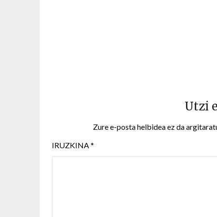
Utzi 
Zure e-posta helbidea ez da argitarat
IRUZKINA
*