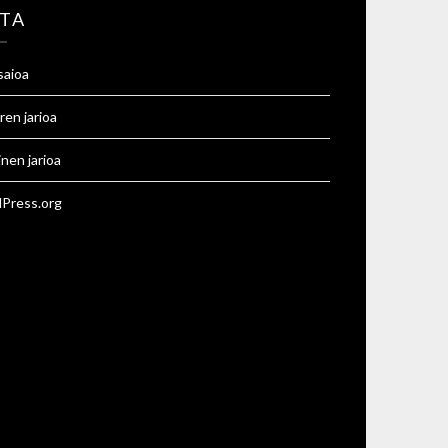
TA
saioa
ren jarioa
inen jarioa
Press.org