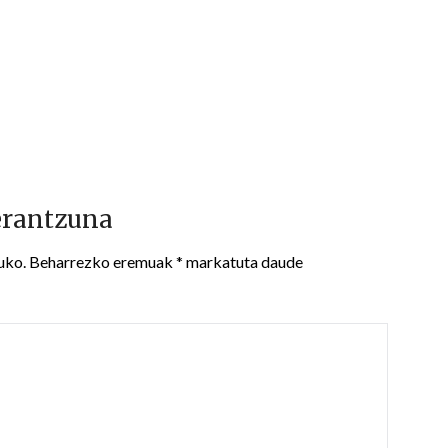
erantzuna
uko.
Beharrezko eremuak
*
markatuta daude