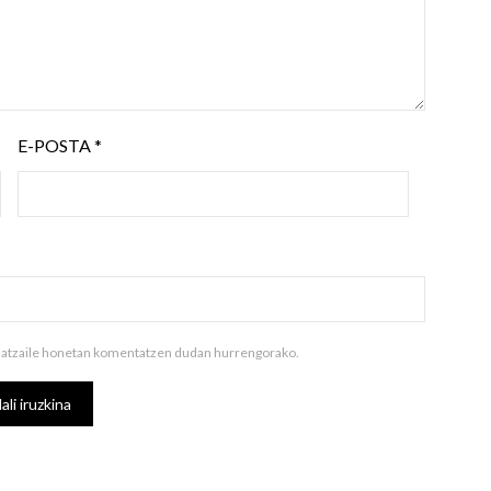
E-POSTA
*
ilatzaile honetan komentatzen dudan hurrengorako.