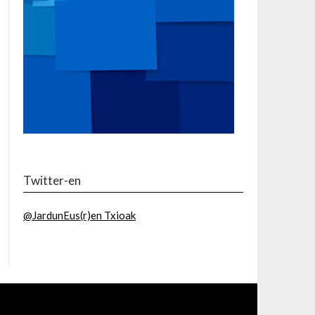
Twitter-en
@JardunEus(r)en Txioak