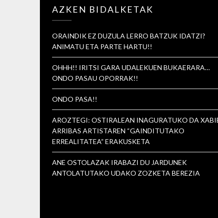
AZKEN BIDALKETAK
ORAINDIK EZ DUZULA LERRO BATZUK IDATZI?
ANIMATU ETA PARTE HARTU!!
OHHH!! IRITSI GARA UDALEKUEN BUKAERARA…
ONDO PASAU OPORRAK!!
ONDO PASA!!
AROZTEGI: OSTIRALEAN INAGURATUKO DA XABI
ARRIBAS ARTISTAREN “GAINDITUTAKO
ERREALITATEA” ERAKUSKETA
ANE OSTOLAZAK IRABAZI DU JARDUNEK
ANTOLATUTAKO UDAKO ZOZKETA BEREZIA