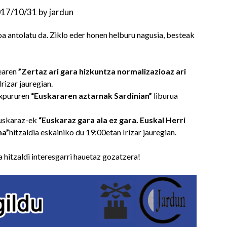
17/10/31
by
jardun
oa antolatu da. Ziklo eder honen helburu nagusia, besteak
xearen
”Zertaz ari gara hizkuntza normalizazioaz ari
rizar jauregian.
expururen
“Euskararen aztarnak Sardinian”
liburua
Euskaraz-ek
“Euskaraz gara ala ez gara. Euskal Herri
na”
hitzaldia eskainiko du 19:00etan Irizar jauregian.
hitzaldi interesgarri hauetaz gozatzera!