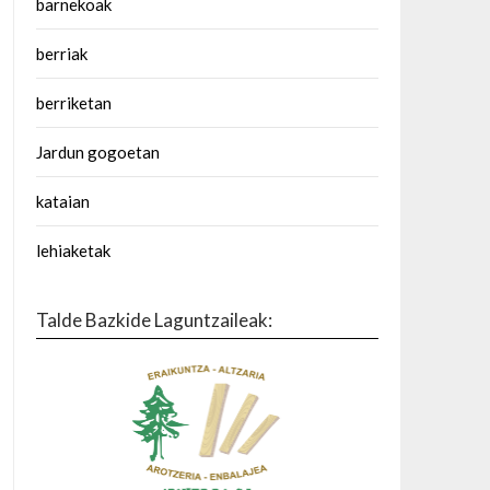
barnekoak
berriak
berriketan
Jardun gogoetan
kataian
lehiaketak
Talde Bazkide Laguntzaileak: