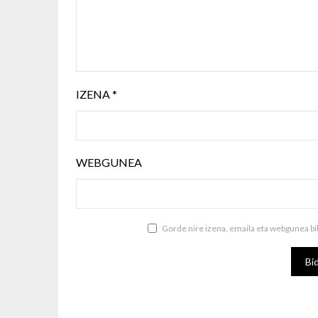
IZENA
*
WEBGUNEA
Gorde nire izena, emaila eta webgunea b