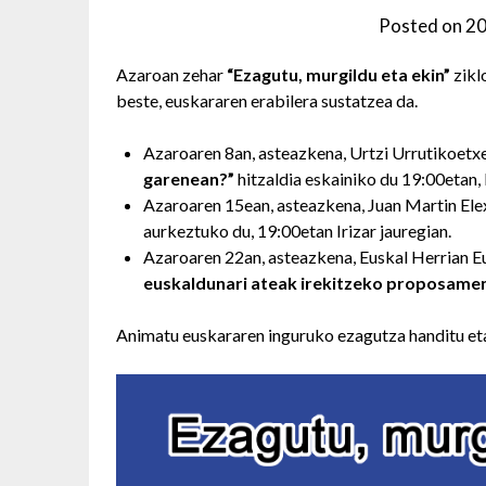
Posted on
20
Azaroan zehar
“Ezagutu, murgildu eta ekin”
zikl
beste, euskararen erabilera sustatzea da.
Azaroaren 8an, asteazkena, Urtzi Urrutikoet
garenean?”
hitzaldia eskainiko du 19:00etan, I
Azaroaren 15ean, asteazkena, Juan Martin El
aurkeztuko du, 19:00etan Irizar jauregian.
Azaroaren 22an, asteazkena, Euskal Herrian 
euskaldunari ateak irekitzeko proposame
Animatu euskararen inguruko ezagutza handitu eta 