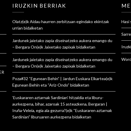
IRUZKIN BERRIAK
ME
Olatz
(e)k
Aidau haurren zerbitzuan egindako ekintzak
Hasi 
urrian
bidalketan
Sarre
Jardunek jaietako zapia diseinatzeko aukera emango du
Iruzk
– Bergara On
(e)k
Jaixetako zapixak
bidalketan
Word
Jardunek jaietako zapia diseinatzeko aukera emango du
– Bergara On
(e)k
Jaixetako zapixak
bidalketan
ER
Poza#32 “Egunean Behin” | Jardun Euskara Elkartea
(e)k
Egunean Behin eta “Ariz-Ondo”
bidalketan
‘Euskararen aztarnak Sardinian’ hitzaldia eta liburu-
aurkezpena, bihar, azaroak 15 asteazkena, Bergaran |
Iruña-Veleia, egia ala gezurra?
(e)k
“Euskararen aztarnak
Sardinian” liburuaren aurkezpena
bidalketan