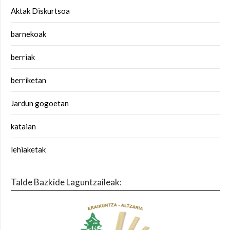
Aktak Diskurtsoa
barnekoak
berriak
berriketan
Jardun gogoetan
kataian
lehiaketak
Talde Bazkide Laguntzaileak: