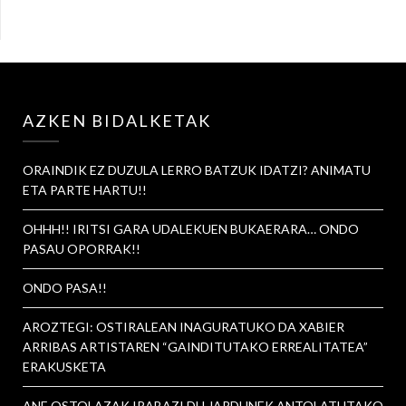
AZKEN BIDALKETAK
ORAINDIK EZ DUZULA LERRO BATZUK IDATZI? ANIMATU
ETA PARTE HARTU!!
OHHH!! IRITSI GARA UDALEKUEN BUKAERARA… ONDO
PASAU OPORRAK!!
ONDO PASA!!
AROZTEGI: OSTIRALEAN INAGURATUKO DA XABIER
ARRIBAS ARTISTAREN “GAINDITUTAKO ERREALITATEA”
ERAKUSKETA
ANE OSTOLAZAK IRABAZI DU JARDUNEK ANTOLATUTAKO