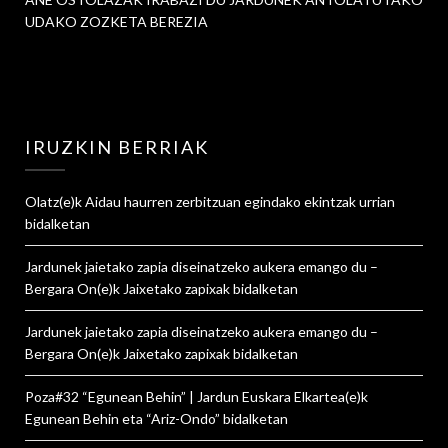
UDAKO ZOZKETA BEREZIA
IRUZKIN BERRIAK
Olatz
(e)k
Aidau haurren zerbitzuan egindako ekintzak urrian
bidalketan
Jardunek jaietako zapia diseinatzeko aukera emango du –
Bergara On
(e)k
Jaixetako zapixak
bidalketan
Jardunek jaietako zapia diseinatzeko aukera emango du –
Bergara On
(e)k
Jaixetako zapixak
bidalketan
Poza#32 “Egunean Behin” | Jardun Euskara Elkartea
(e)k
Egunean Behin eta “Ariz-Ondo”
bidalketan