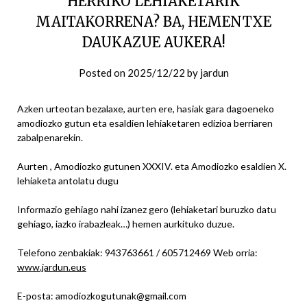
HERRIKO LEHIAKETARIK
MAITAKORRENA? BA, HEMENTXE
DAUKAZUE AUKERA!
Posted on
2025/12/22
by
jardun
Azken urteotan bezalaxe, aurten ere, hasiak gara dagoeneko
amodiozko gutun eta esaldien lehiaketaren edizioa berriaren
zabalpenarekin.
Aurten , Amodiozko gutunen XXXIV. eta Amodiozko esaldien X.
lehiaketa antolatu dugu
Informazio gehiago nahi izanez gero (lehiaketari buruzko datu
gehiago, iazko irabazleak…) hemen aurkituko duzue.
Telefono zenbakiak: 943763661 / 605712469 Web orria:
www.jardun.eus
E-posta: amodiozkogutunak@gmail.com