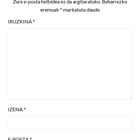
Zure e-posta helbidea ez da argitaratuko.
Beharrezko
eremuak
*
markatuta daude
IRUZKINA
*
IZENA
*
E-POSTA
*