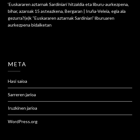
‘Euskararen aztarnak Sardinian’ hitzaldia eta liburu-aurkezpena,
bihar, azaroak 15 asteazkena, Bergaran | Iruña-Veleia, egia ala
gezurra?
(e)k
“Euskararen aztarnak Sardinian” liburuaren
aurkezpena
bidalketan
META
Hasi saioa
Sarreren jarioa
Iruzkinen jarioa
WordPress.org