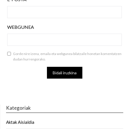
WEBGUNEA
Gorde nire izena, emaila eta webgunea bilatzaile honetan komentatzen
dudan hurrengorako.
Kategoriak
Aktak Aisialdia