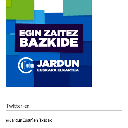
Twitter-en
@JardunEus(r)en Txioak