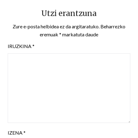
Utzi erantzuna
Zure e-posta helbidea ez da argitaratuko.
Beharrezko
eremuak
*
markatuta daude
IRUZKINA
*
IZENA
*