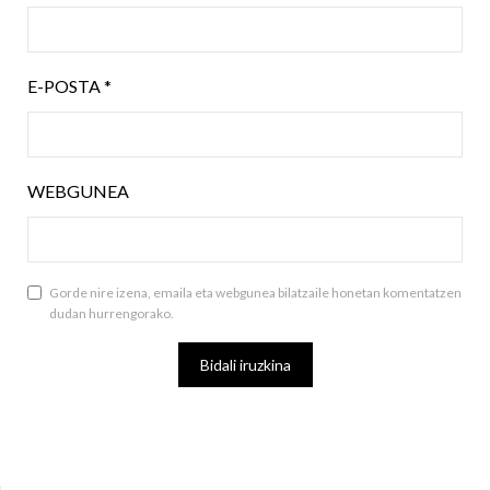
E-POSTA
*
WEBGUNEA
Gorde nire izena, emaila eta webgunea bilatzaile honetan komentatzen
dudan hurrengorako.