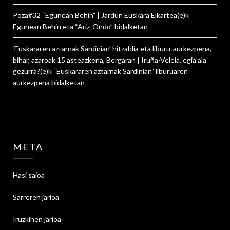
Poza#32 “Egunean Behin” | Jardun Euskara Elkartea
(e)k
Egunean Behin eta “Ariz-Ondo”
bidalketan
‘Euskararen aztarnak Sardinian’ hitzaldia eta liburu-aurkezpena,
bihar, azaroak 15 asteazkena, Bergaran | Iruña-Veleia, egia ala
gezurra?
(e)k
“Euskararen aztarnak Sardinian” liburuaren
aurkezpena
bidalketan
META
Hasi saioa
Sarreren jarioa
Iruzkinen jarioa