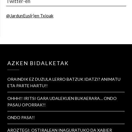
Twitter-en
@JardunEus(r)en Txioak
AZKEN BIDALKETAK
ORAINDIK EZ DUZULA LERRO BATZUK IDATZI? ANIMATU
ETA PARTE HARTU!!
OHHH!! IRITSI GARA UDALEKUEN BUKAERARA… ONDO
PASAU OPORRAK!!
ONDO PASA!!
AROZTEGI: OSTIRALEAN INAGURATUKO DA XABIER