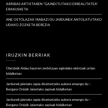
ARRIBAS ARTISTAREN “GAINDITUTAKO ERREALITATEA”
ERAKUSKETA
ANE OSTOLAZAK IRABAZI DU JARDUNEK ANTOLATUTAKO
UDAKO ZOZKETA BEREZIA
IRUZKIN BERRIAK
Olatz
(e)k
Aidau haurren zerbitzuan egindako ekintzak urrian
bidalketan
Jardunek jaietako zapia diseinatzeko aukera emango du –
Bergara On
(e)k
Jaixetako zapixak
bidalketan
Jardunek jaietako zapia diseinatzeko aukera emango du –
Bergara On
(e)k
Jaixetako zapixak
bidalketan