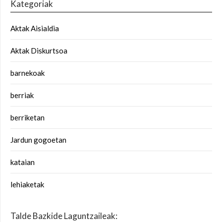
Kategoriak
Aktak Aisialdia
Aktak Diskurtsoa
barnekoak
berriak
berriketan
Jardun gogoetan
kataian
lehiaketak
Talde Bazkide Laguntzaileak: