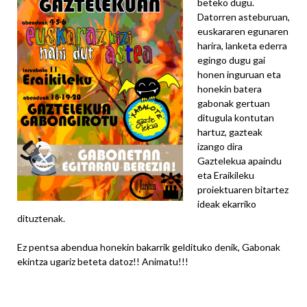
beteko dugu.
Datorren asteburuan,
euskararen egunaren
harira, lanketa ederra
egingo dugu gai
honen inguruan eta
honekin batera
gabonak gertuan
ditugula kontutan
hartuz, gazteak
izango dira
Gaztelekua apaindu
eta Eraikileku
proiektuaren bitartez
ideak ekarriko
dituztenak.
Ez pentsa abendua honekin bakarrik geldituko denik, Gabonak
ekintza ugariz beteta datoz!! Animatu!!!