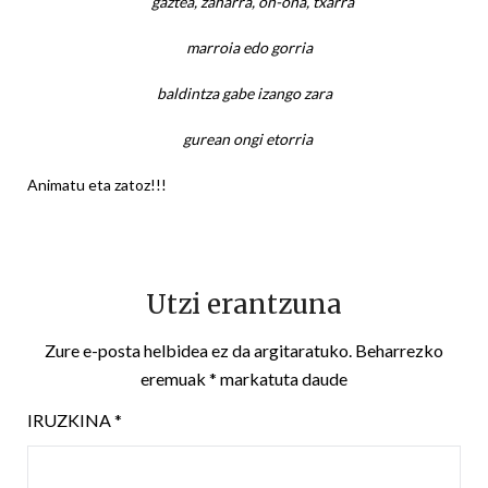
gaztea, zaharra, on-ona, txarra
marroia edo gorria
baldintza gabe izango zara
gurean ongi etorria
Animatu eta zatoz!!!
Utzi erantzuna
Zure e-posta helbidea ez da argitaratuko.
Beharrezko
eremuak
*
markatuta daude
IRUZKINA
*