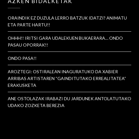
AZKEN BIDALKETAK
ORAINDIK EZ DUZULA LERRO BATZUK IDATZI? ANIMATU
ETA PARTE HARTU!!
OHHH!! IRITSI GARA UDALEKUEN BUKAERARA… ONDO
PASAU OPORRAK!!
ONDO PASA!!
AROZTEGI: OSTIRALEAN INAGURATUKO DA XABIER
ARRIBAS ARTISTAREN “GAINDITUTAKO ERREALITATEA”
ERAKUSKETA
ANE OSTOLAZAK IRABAZI DU JARDUNEK ANTOLATUTAKO
UDAKO ZOZKETA BEREZIA