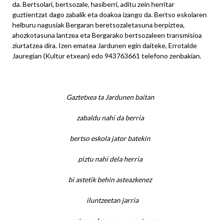
da. Bertsolari, bertsozale, hasiberri, aditu zein herritar
guztientzat dago zabalik eta doakoa izango da. Bertso eskolaren
helburu nagusiak Bergaran beretsozaletasuna berpiztea,
ahozkotasuna lantzea eta Bergarako bertsozaleen transmisioa
ziurtatzea dira. Izen ematea Jardunen egin daiteke, Errotalde
Jauregian (Kultur etxean) edo 943763661 telefono zenbakian.
Gaztetxea ta Jardunen baitan
zabaldu nahi da berria
bertso eskola jator batekin
piztu nahi dela herria
bi astetik behin asteazkenez
iluntzeetan jarria