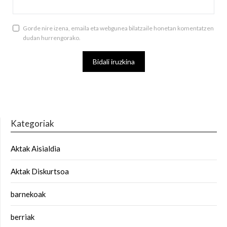
Gorde nire izena, emaila eta webgunea bilatzaile honetan komentatzen
dudan hurrengorako.
Kategoriak
Aktak Aisialdia
Aktak Diskurtsoa
barnekoak
berriak