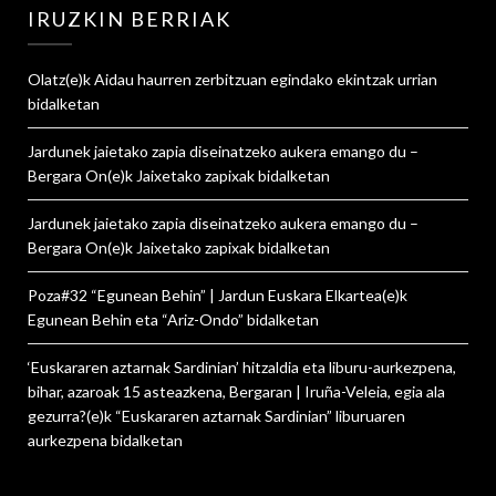
IRUZKIN BERRIAK
Olatz
(e)k
Aidau haurren zerbitzuan egindako ekintzak urrian
bidalketan
Jardunek jaietako zapia diseinatzeko aukera emango du –
Bergara On
(e)k
Jaixetako zapixak
bidalketan
Jardunek jaietako zapia diseinatzeko aukera emango du –
Bergara On
(e)k
Jaixetako zapixak
bidalketan
Poza#32 “Egunean Behin” | Jardun Euskara Elkartea
(e)k
Egunean Behin eta “Ariz-Ondo”
bidalketan
‘Euskararen aztarnak Sardinian’ hitzaldia eta liburu-aurkezpena,
bihar, azaroak 15 asteazkena, Bergaran | Iruña-Veleia, egia ala
gezurra?
(e)k
“Euskararen aztarnak Sardinian” liburuaren
aurkezpena
bidalketan