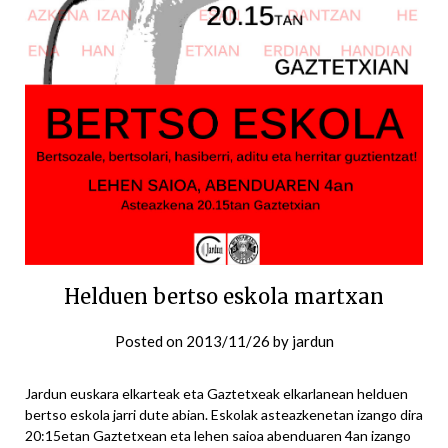
Helduen bertso eskola martxan
Posted on
2013/11/26
by
jardun
Jardun euskara elkarteak eta Gaztetxeak elkarlanean helduen
bertso eskola jarri dute abian. Eskolak asteazkenetan izango dira
20:15etan Gaztetxean eta lehen saioa abenduaren 4an izango