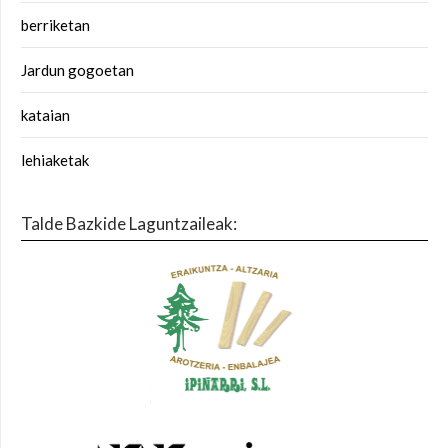
berriketan
Jardun gogoetan
kataian
lehiaketak
Talde Bazkide Laguntzaileak: