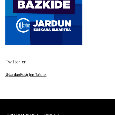
Twitter-en
@JardunEus(r)en Txioak