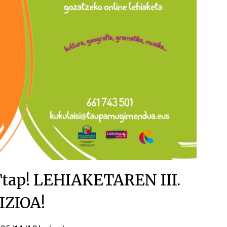
ap! LEHIAKETAREN III.
IZIOA!