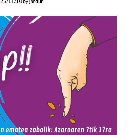
25/11/10
by
jardun