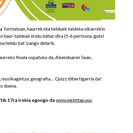
u
formatuan, haurrek eta helduek taldeka elkarrekin
ko haur-taldeak eratu behar dira (5-6 pertsona, gutxi
na heldu bat izango delarik.
 aurreko finala ospatuko da, Abenduaren 5ean,
a, musikagintza, geografia… Quizz dibertigarria da!
o duena.
tik 17ra irekia egongo da
www.eginttap.eus