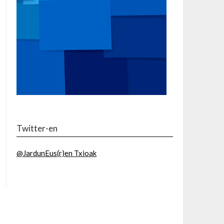
Twitter-en
@JardunEus(r)en Txioak