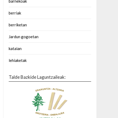
barnekoak
berriak
berriketan
Jardun gogoetan
kataian
lehiaketak
Talde Bazkide Laguntzaileak: