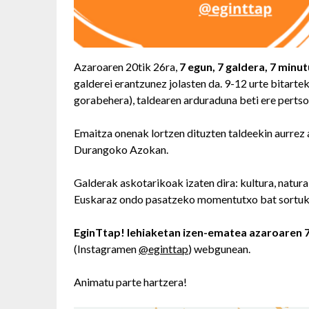
Azaroaren 20tik 26ra,
7 egun, 7 galdera, 7 minut
galderei erantzunez jolasten da. 9-12 urte bitarte
gorabehera), taldearen arduraduna beti ere pertso
Emaitza onenak lortzen dituzten taldeekin aurrez
Durangoko Azokan.
Galderak askotarikoak izaten dira: kultura, natur
Euskaraz ondo pasatzeko momentutxo bat sortuk
EginTtap! lehiaketan izen-ematea azaroaren 7
(Instagramen
@eginttap
) webgunean.
Animatu parte hartzera!