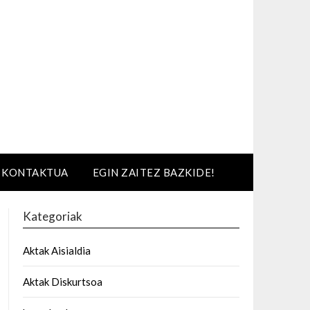
KONTAKTUA
EGIN ZAITEZ BAZKIDE!
Kategoriak
Aktak Aisialdia
Aktak Diskurtsoa