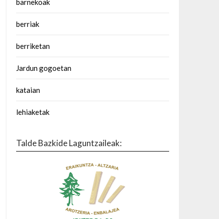
barnekoak
berriak
berriketan
Jardun gogoetan
kataian
lehiaketak
Talde Bazkide Laguntzaileak: