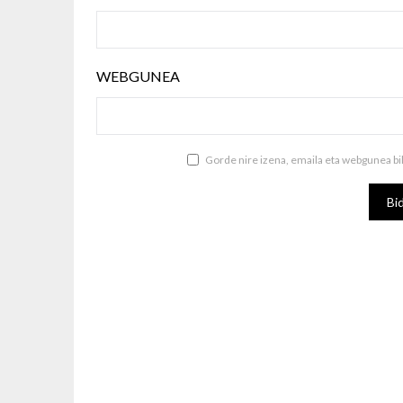
WEBGUNEA
Gorde nire izena, emaila eta webgunea b