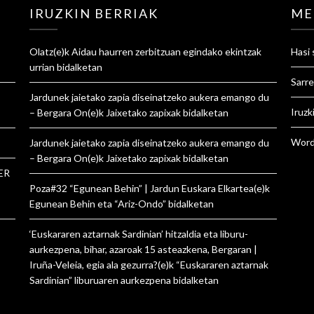
IRUZKIN BERRIAK
ME
Olatz
(e)k
Aidau haurren zerbitzuan egindako ekintzak
Hasi 
urrian
bidalketan
Sarre
Jardunek jaietako zapia diseinatzeko aukera emango du
Iruzk
– Bergara On
(e)k
Jaixetako zapixak
bidalketan
Word
Jardunek jaietako zapia diseinatzeko aukera emango du
– Bergara On
(e)k
Jaixetako zapixak
bidalketan
ER
Poza#32 “Egunean Behin” | Jardun Euskara Elkartea
(e)k
Egunean Behin eta “Ariz-Ondo”
bidalketan
‘Euskararen aztarnak Sardinian’ hitzaldia eta liburu-
aurkezpena, bihar, azaroak 15 asteazkena, Bergaran |
Iruña-Veleia, egia ala gezurra?
(e)k
“Euskararen aztarnak
Sardinian” liburuaren aurkezpena
bidalketan