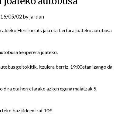
a joateko autobusa
16/05/02
by
jardun
aldeko Herri urrats jaia eta bertara joateko autobusa
autobusa Senperera joateko.
tobus geltokitik. Itzulera berriz, 19:00etan izango da
o dira eta horretarako azken eguna maiatzak 5,
arteko bazkideentzat 10€.