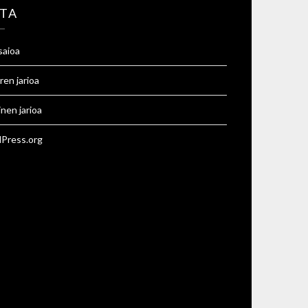
TA
saioa
ren jarioa
inen jarioa
Press.org