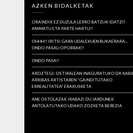
AZKEN BIDALKETAK
ORAINDIK EZ DUZULA LERRO BATZUK IDATZI?
ANIMATU ETA PARTE HARTU!!
OHHH!! IRITSI GARA UDALEKUEN BUKAERARA…
ONDO PASAU OPORRAK!!
ONDO PASA!!
AROZTEGI: OSTIRALEAN INAGURATUKO DA XABI
ARRIBAS ARTISTAREN “GAINDITUTAKO
ERREALITATEA” ERAKUSKETA
ANE OSTOLAZAK IRABAZI DU JARDUNEK
ANTOLATUTAKO UDAKO ZOZKETA BEREZIA