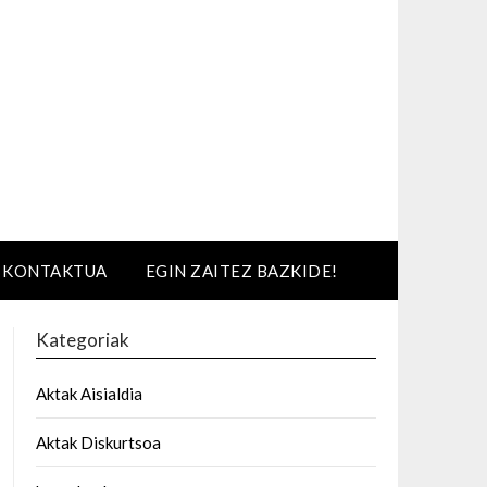
KONTAKTUA
EGIN ZAITEZ BAZKIDE!
Kategoriak
Aktak Aisialdia
Aktak Diskurtsoa