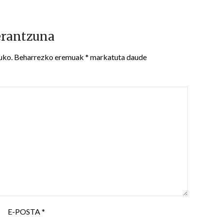
erantzuna
uko.
Beharrezko eremuak
*
markatuta daude
E-POSTA
*