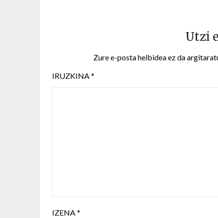
Utzi 
Zure e-posta helbidea ez da argitarat
IRUZKINA
*
IZENA
*