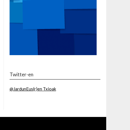
Twitter-en
@JardunEus(r)en Txioak