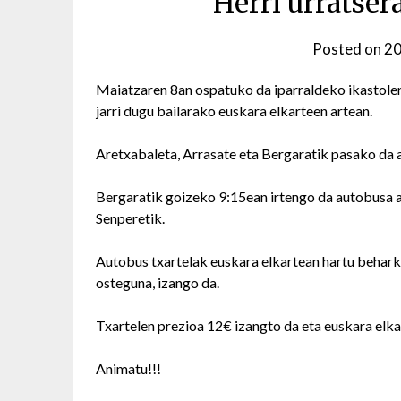
Herri urratser
Posted on
20
Maiatzaren 8an ospatuko da iparraldeko ikastolen 
jarri dugu bailarako euskara elkarteen artean.
Aretxabaleta, Arrasate eta Bergaratik pasako da 
Bergaratik goizeko 9:15ean irtengo da autobusa au
Senperetik.
Autobus txartelak euskara elkartean hartu behark
osteguna, izango da.
Txartelen prezioa 12€ izangto da eta euskara elk
Animatu!!!