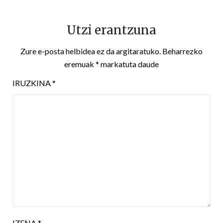
Utzi erantzuna
Zure e-posta helbidea ez da argitaratuko.
Beharrezko
eremuak
*
markatuta daude
IRUZKINA
*
IZENA
*