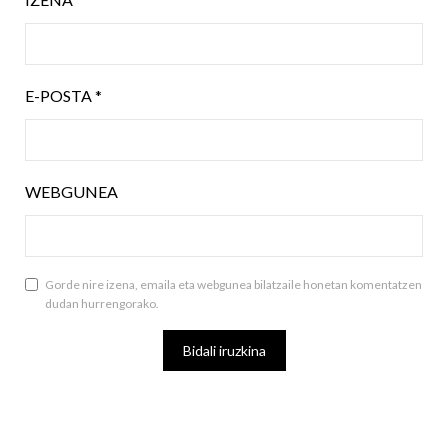
E-POSTA
*
WEBGUNEA
Gorde nire izena, emaila eta webgunea bilatzaile honetan komentatzen
dudan hurrengorako.