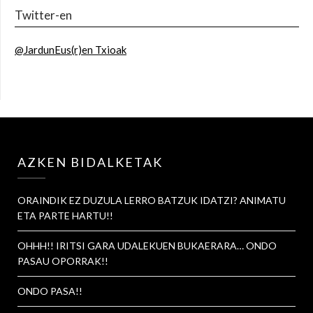
Twitter-en
@JardunEus(r)en Txioak
AZKEN BIDALKETAK
ORAINDIK EZ DUZULA LERRO BATZUK IDATZI? ANIMATU
ETA PARTE HARTU!!
OHHH!! IRITSI GARA UDALEKUEN BUKAERARA… ONDO
PASAU OPORRAK!!
ONDO PASA!!