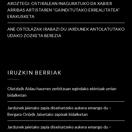
AROZTEGI: OSTIRALEAN INAGURATUKO DA XABIER
ARRIBAS ARTISTAREN “GAINDITUTAKO ERREALITATEA”
ERAKUSKETA
ANE OSTOLAZAK IRABAZI DU JARDUNEK ANTOLATUTAKO
UDAKO ZOZKETA BEREZIA
IRUZKIN BERRIAK
Olatz
(e)k
Aidau haurren zerbitzuan egindako ekintzak urrian
bidalketan
Jardunek jaietako zapia diseinatzeko aukera emango du –
Bergara On
(e)k
Jaixetako zapixak
bidalketan
Jardunek jaietako zapia diseinatzeko aukera emango du –