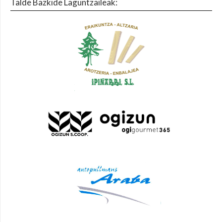
Talde Bazkide Laguntzaileak: