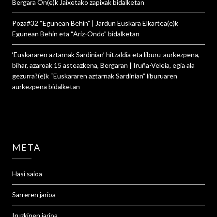
Bergara On
(e)k
Jaixetako zapixak
bidalketan
Poza#32 “Egunean Behin” | Jardun Euskara Elkartea
(e)k
Egunean Behin eta “Ariz-Ondo”
bidalketan
‘Euskararen aztarnak Sardinian’ hitzaldia eta liburu-aurkezpena,
bihar, azaroak 15 asteazkena, Bergaran | Iruña-Veleia, egia ala
gezurra?
(e)k
“Euskararen aztarnak Sardinian” liburuaren
aurkezpena
bidalketan
META
Hasi saioa
Sarreren jarioa
Iruzkinen jarioa