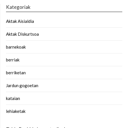
Kategoriak
Aktak Aisialdia
Aktak Diskurtsoa
barnekoak
berriak
berriketan
Jardun gogoetan
kataian
lehiaketak