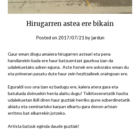
Hirugarren astea ere bikain
Posted on
2017/07/21
by
jardun
Gaur eman diogu amaiera hirugarren asteari eta pena
handiarekin bada ere haur batzuentzat gaurkoa izan da
udalekuetako azken eguna. Aste honek ere askorako eman du
eta primeran pasatu dute haur zein hezitzaileek oraingoan ere.
Eguraldi oso ona izan ez badugu ere, kalera atera gara eta
batukada doinuekin herria alaitu dugu! Txikitxoenetatik hasita
udalekuetan ibili diren haur guztiak herriko gune ezberdinetatik
abiatu eta seminarioko karpan elkartu gara denon artean
erritmo bat elkarrekin jotzeko.
Artista batzuk eginda daude guztiak!