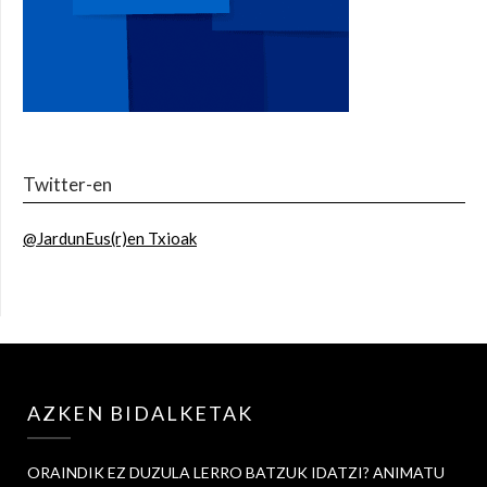
Twitter-en
@JardunEus(r)en Txioak
AZKEN BIDALKETAK
ORAINDIK EZ DUZULA LERRO BATZUK IDATZI? ANIMATU