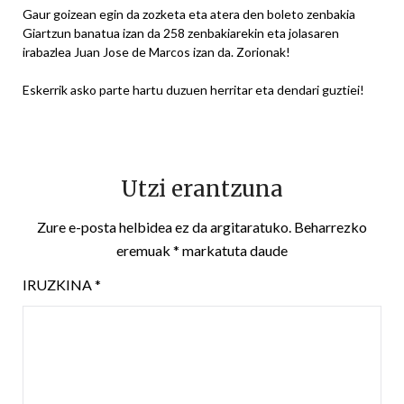
Gaur goizean egin da zozketa eta atera den boleto zenbakia
Giartzun banatua izan da 258 zenbakiarekin eta jolasaren
irabazlea Juan Jose de Marcos izan da. Zorionak!
Eskerrik asko parte hartu duzuen herritar eta dendari guztiei!
Utzi erantzuna
Zure e-posta helbidea ez da argitaratuko.
Beharrezko
eremuak
*
markatuta daude
IRUZKINA
*