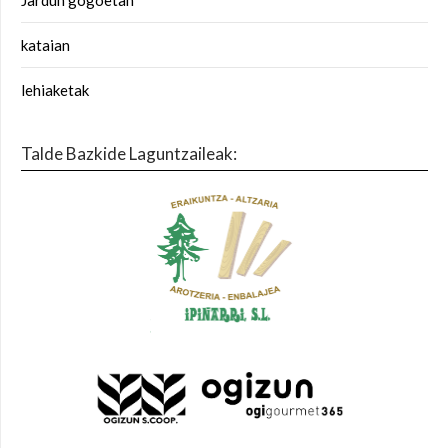
Jardun gogoetan
kataian
lehiaketak
Talde Bazkide Laguntzaileak: