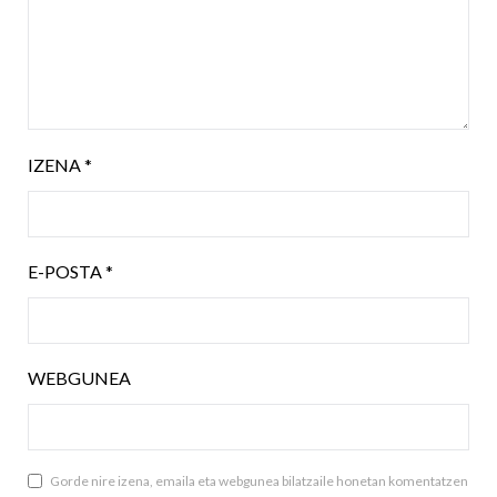
IZENA
*
E-POSTA
*
WEBGUNEA
Gorde nire izena, emaila eta webgunea bilatzaile honetan komentatzen