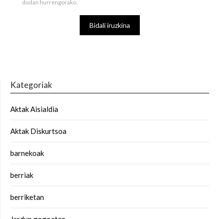
dudan hurrengorako.
Kategoriak
Aktak Aisialdia
Aktak Diskurtsoa
barnekoak
berriak
berriketan