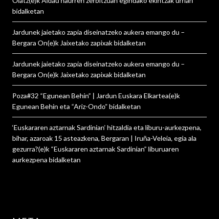
Olatz
(e)k
Aidau haurren zerbitzuan egindako ekintzak urrian
bidalketan
Jardunek jaietako zapia diseinatzeko aukera emango du –
Bergara On
(e)k
Jaixetako zapixak
bidalketan
Jardunek jaietako zapia diseinatzeko aukera emango du –
Bergara On
(e)k
Jaixetako zapixak
bidalketan
Poza#32 “Egunean Behin” | Jardun Euskara Elkartea
(e)k
Egunean Behin eta “Ariz-Ondo”
bidalketan
‘Euskararen aztarnak Sardinian’ hitzaldia eta liburu-aurkezpena,
bihar, azaroak 15 asteazkena, Bergaran | Iruña-Veleia, egia ala
gezurra?
(e)k
“Euskararen aztarnak Sardinian” liburuaren
aurkezpena
bidalketan