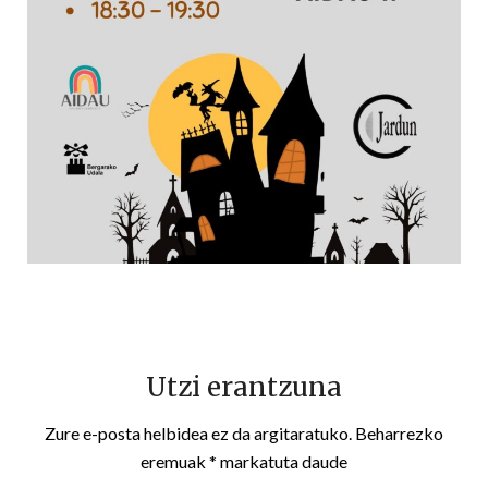
Utzi erantzuna
Zure e-posta helbidea ez da argitaratuko.
Beharrezko
eremuak
*
markatuta daude