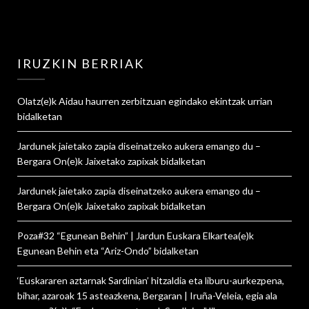
IRUZKIN BERRIAK
Olatz
(e)k
Aidau haurren zerbitzuan egindako ekintzak urrian
bidalketan
Jardunek jaietako zapia diseinatzeko aukera emango du –
Bergara On
(e)k
Jaixetako zapixak
bidalketan
Jardunek jaietako zapia diseinatzeko aukera emango du –
Bergara On
(e)k
Jaixetako zapixak
bidalketan
Poza#32 “Egunean Behin” | Jardun Euskara Elkartea
(e)k
Egunean Behin eta “Ariz-Ondo”
bidalketan
‘Euskararen aztarnak Sardinian’ hitzaldia eta liburu-aurkezpena,
bihar, azaroak 15 asteazkena, Bergaran | Iruña-Veleia, egia ala