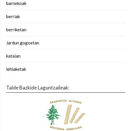
barnekoak
berriak
berriketan
Jardun gogoetan
kataian
lehiaketak
Talde Bazkide Laguntzaileak: