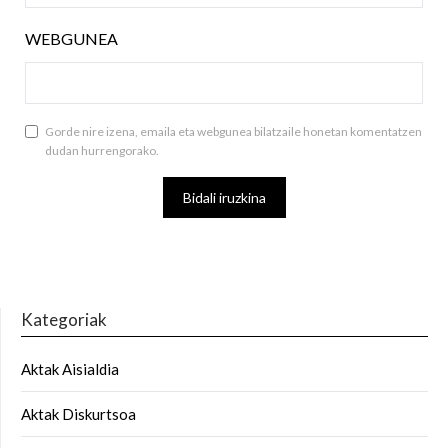
WEBGUNEA
Gorde nire izena, emaila eta webgunea bilatzaile honetan komentatzen
dudan hurrengorako.
Kategoriak
Aktak Aisialdia
Aktak Diskurtsoa