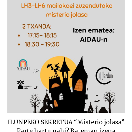
ILUNPEKO SEKRETUA “Misterio jolasa”.
Parte hartu nahi? Ba, eman izena