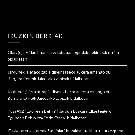
IRUZKIN BERRIAK
Olatz
(e)k
Aidau haurren zerbitzuan egindako ekintzak urrian
bidalketan
Jardunek jaietako zapia diseinatzeko aukera emango du –
Bergara On
(e)k
Jaixetako zapixak
bidalketan
Jardunek jaietako zapia diseinatzeko aukera emango du –
Bergara On
(e)k
Jaixetako zapixak
bidalketan
Poza#32 “Egunean Behin” | Jardun Euskara Elkartea
(e)k
Egunean Behin eta “Ariz-Ondo”
bidalketan
‘Euskararen aztarnak Sardinian’ hitzaldia eta liburu-aurkezpena,