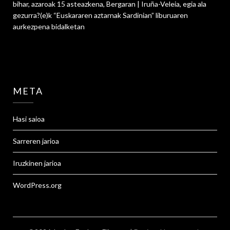
bihar, azaroak 15 asteazkena, Bergaran | Iruña-Veleia, egia ala
gezurra?
(e)k
“Euskararen aztarnak Sardinian” liburuaren
aurkezpena
bidalketan
META
Hasi saioa
Sarreren jarioa
Iruzkinen jarioa
WordPress.org