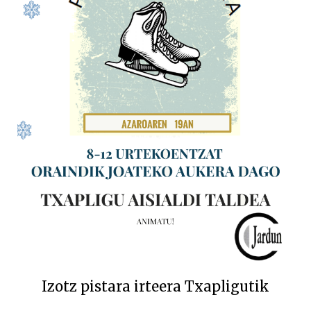
Izotz pistara irteera Txapligutik