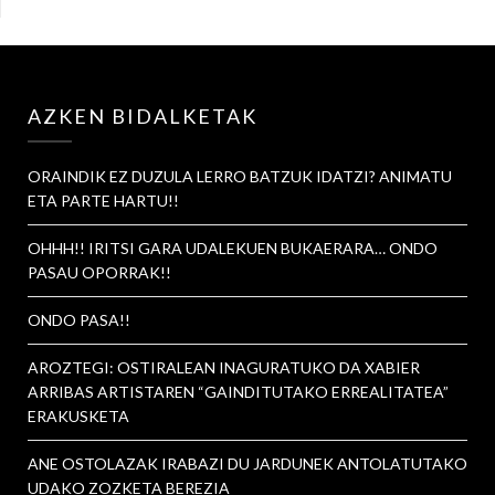
AZKEN BIDALKETAK
ORAINDIK EZ DUZULA LERRO BATZUK IDATZI? ANIMATU
ETA PARTE HARTU!!
OHHH!! IRITSI GARA UDALEKUEN BUKAERARA… ONDO
PASAU OPORRAK!!
ONDO PASA!!
AROZTEGI: OSTIRALEAN INAGURATUKO DA XABIER
ARRIBAS ARTISTAREN “GAINDITUTAKO ERREALITATEA”
ERAKUSKETA
ANE OSTOLAZAK IRABAZI DU JARDUNEK ANTOLATUTAKO
UDAKO ZOZKETA BEREZIA