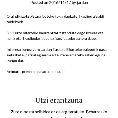
Posted on
2016/11/17
by
jardun
Oraindik izotz pistara joateko tokia daukate Txapligu aisialdi
taldekoek.
8-12 urte bitarteko haurrentzat zuzenduta dago irteera eta
nahiz eta Txapliguko kidea ez izan, joateko aukera dago.
Interesa izanez gero Jardun Euskara Elkarteko bulegotik pasa
zaitezkete (ostiral eguerdia arte, izena emateko azken eguna
izango da).
Animatu, primeran pasatuko duzue!
Utzi erantzuna
Zure e-posta helbidea ez da argitaratuko.
Beharrezko