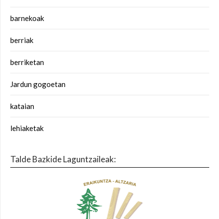
barnekoak
berriak
berriketan
Jardun gogoetan
kataian
lehiaketak
Talde Bazkide Laguntzaileak: