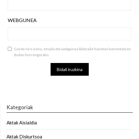
WEBGUNEA
Gorde nire izena, emaila eta webgunea bilatzaile honetan komentatzen
dudan hurrengorako.
Kategoriak
Aktak Aisialdia
Aktak Diskurtsoa