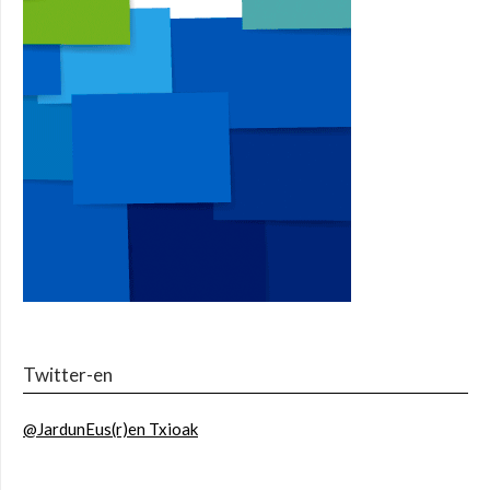
Twitter-en
@JardunEus(r)en Txioak