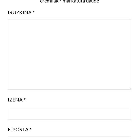
eremuak
*
markatuta daude
IRUZKINA
*
IZENA
*
E-POSTA
*